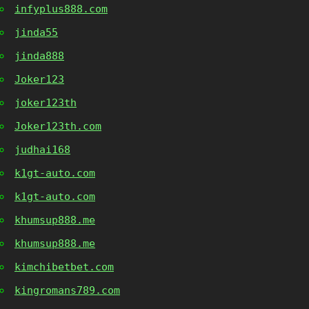
infyplus888.com
jinda55
jinda888
Joker123
joker123th
Joker123th.com
judhai168
k1gt-auto.com
k1gt-auto.com
khumsup888.me
khumsup888.me
kimchibetbet.com
kingromans789.com