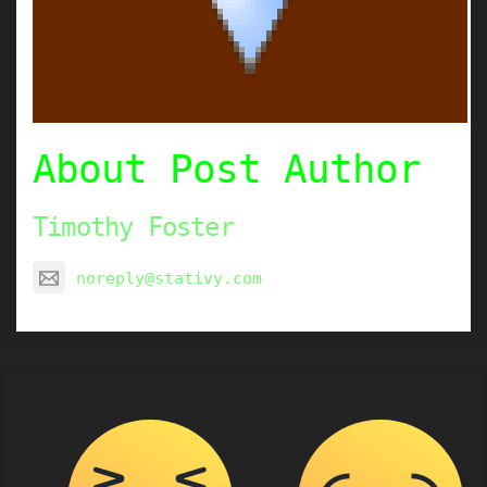
About Post Author
Timothy Foster
noreply@stativy.com