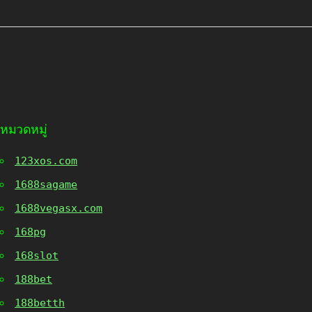
หมวดหมู่
123xos.com
1688sagame
1688vegasx.com
168pg
168slot
188bet
188betth