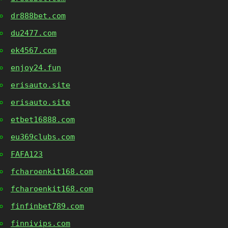
dr888bet.com
du2477.com
ek4567.com
enjoy24.fun
erisauto.site
erisauto.site
etbet16888.com
eu369clubs.com
FAFA123
fcharoenkit168.com
fcharoenkit168.com
finfinbet789.com
finnivips.com