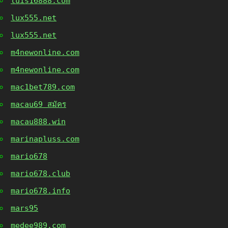
luis16888.com
lux555.net
lux555.net
m4newonline.com
m4newonline.com
mac1bet789.com
macau69 สมัคร
macau888.win
marinapluss.com
mario678
mario678.club
mario678.info
mars95
medee989.com