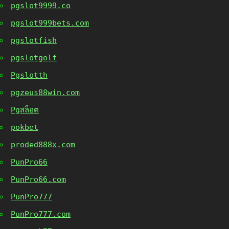
pgslot9999.co
pgslot999bets.com
pgslotfish
pgslotgolf
Pgslotth
pgzeus88win.com
Pgสล็อต
pokbet
proded888x.com
PunPro66
PunPro66.com
PunPro777
PunPro777.com