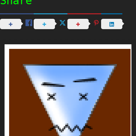
Share