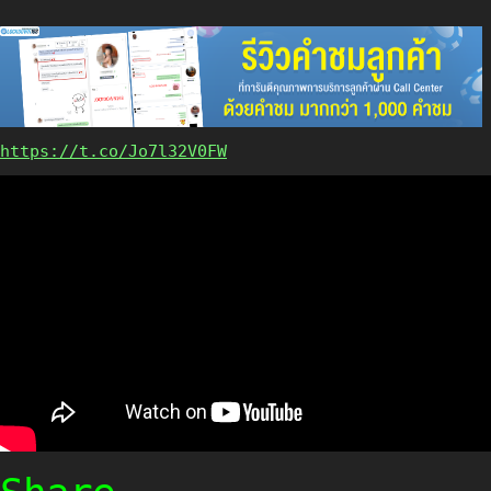
https://t.co/Jo7l32V0FW