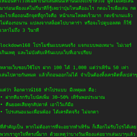
เหมือนทำไว้ให้เฉพาะนักเล่นพนันเท่านั้นถึงจะเข้าหัวใจ ผู้ที่ไม่เคยเล่น
มาก่อนเพียงแค่ไม่กี่นาทีก็รู้เลยว่าปุ่มไหนคืออะไร กดอะไรเพื่อเล่น กด
อะไรเพื่อถอนอีกจุดที่ถูกใจคือ หน้าเกมโหลดเร็วมาก กดเข้าเกมแล้ว
ไม่ต้องรอนาน แปลงจากสล็อตไปบาคาร่า หรือจะไปดูบอลสด ก็ใช้
เวลาไม่ถึง 3 วินาที
lockdown168 โปรโมชั่นแบบคนจริง แจกแบบพอเหมาะ ไม่เวอร์
เกินเหตุ และไม่บังคับเทิร์นแบบเว็บที่เอาเปรียบ
หลายเว็บชอบใช้โปร ฝาก 100 ได้ 1,000 แต่ว่าเทิร์น 50 เท่า
เล่นไปตายกันหมด แล้วก็ถอนออกไม่ได้ จำเป็นต้องทิ้งเครดิตทิ้งเปล่าๆ
แต่ว่า ล็อกดาวน์168 ทำโปรแบบ มีเหตุผล คือ:
• ฝากทีแรกรับโบนัสเพิ่ม 30–50% เทิร์นพอประมาณ
• คืนยอดเสียทุกสัปดาห์ เอาไว้แก้มือ
• โปรเสนอแนะเพื่อนพ้อง ได้เครดิตจริง ไม่จกตา
ที่สำคัญเป็น หากไม่ต้องการที่จะอยากทำเทิร์น ก็เลือกไม่รับโปรได้เลย
พวกเราถูกใจที่ตรงนี้มาก ด้วยเหตุว่าบางวันเพียงแค่อยากเล่นเบาๆแล้ว