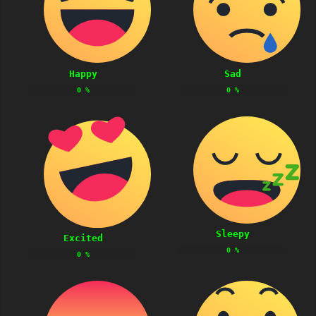
Happy
Sad
0
%
0
%
Sleepy
Excited
0
%
0
%