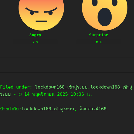
Angry
Surprise
0
%
0
%
Filed under:
lockdown168 เข้าสู่ระบบ
,
lockdown168 เข้าสู่
ระบบ
- @ 14 พฤศจิกายน 2025 10:36 น.
ป้ายกำกับ:
lockdown168 เข้าสู่ระบบ
,
ล็อกดาวน์168