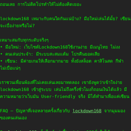
ถอนเลย การไม่ติดโปรทำให้ไม่ต้องคิดเยอะ
lockdown168 เหมาะกับคนใดกันแน่บ้าง? มือใหม่เล่นได้มั้ย? เซียน
จะเบื่อง่ายหรือไม่?
เหมาะสมกับทุกระดับจริงๆ
• มือใหม่: เว็บไซต์Lockdown168ใช้งานง่าย มีเมนูไทย ไม่งง
• คนเล่นประจำ: มีระบบสะสมแต้ม โปรคืนยอดเสีย
• เซียน: มีค่ายเกมให้เลือกมากมาย ทั้งยังสล็อต คาสิโนสด กีฬา
ไม่เบื่อแน่ๆ
เราชวนเพื่อนพ้องที่ไม่เคยเล่นเลยมาทดลอง เขายังพูดว่าเข้าใจง่าย
lockdown168 เข้าสู่ระบบ เล่นไม่ถึงครึ่งชั่วโมงก็ถอนเงินได้แล้ว มี
ความหมายว่าเว็บมัน User-friendly จริง มิได้ทำมาเพื่อแค่เซียน
FAQ – ปัญหาที่เจอหลายครั้งเกี่ยวกับ
lockdown168
จากมุมมอง
ของคนเล่นเอง