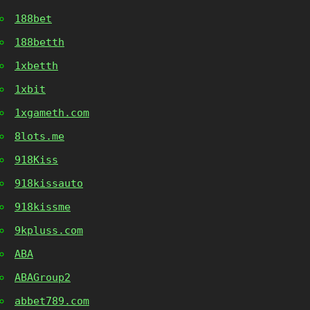
188bet
188betth
1xbetth
1xbit
1xgameth.com
8lots.me
918Kiss
918kissauto
918kissme
9kpluss.com
ABA
ABAGroup2
abbet789.com