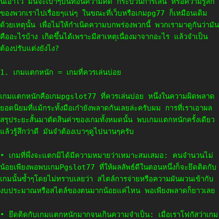
นี้เอาไว้ มันจะเบาๆบั่นทอนความคิด กระบวนการเล่น หรือความรู้สึก
ของพวกเราไปเรื่อยๆแน่ๆ ในขณะที่เว็บหรือเกมpg77 ก็เหมือนเดิม
ด้วยเหตุนั้น เพื่อไม่ให้กำเนิดความบกพร่องพวกนี้ พวกเรามาดูกันว่ามัน
คืออะไรบ้าง เกิดขึ้นได้เพราะมีสาเหตุเนื่องมาจากอะไร แล้วจำเป็น
ต้องปรับแต่งยังไง?
1. เกมแตกหนัก = เกมที่ควรเล่นบ่อย
เกมแตกหนักคือเกมpgslot77 ที่ควรเล่นบ่อย หนึ่งในความผิดพลาด
ยอดนิยมที่แม้กระทั้งมือเก๋ายังพลาดกันเลยล่ะครับผม การที่เราเอาผล
สรุประยะสั้นมาตัดสินค่าของเกมทั้งหมดนั้น พบเกมแตกหนักครั้งเดียว
แล้วรู้สึกว่าดี มันจำต้องเบาๆดูไปนานๆครับ
• เกมที่พึ่งจะแตกมิได้มีความหมายว่าเหมาะสมเสมอ: คนจำนวนไม่
น้อยเพียงพอพบเกมPgslot77 ที่ให้ผลลัพธ์ดีในตอนหนึ่งก็จะยึดติดกับ
เกมนั้นซ้ำๆโดยไม่ทราบเลยว่า สไตล์การจ่ายหรือความผันผวนเข้ากับ
งบประมาณหรือสไตล์ของตนมากน้อยแค่ไหน พอเพียงพลาดก็ยาวเลย
• ยึดติดกับเกมแตกหนักมากจนเกินความจำเป็น: เมื่อเราโฟกัสว่าเกม