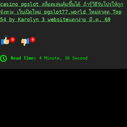
casino pgslot สล็อตเล่นคุ้มขึ้นได้ ถ้ารู้วิธีรับโปรให้ถูก
จังหวะ เว็บเปิดใหม่ pgslot77.world ใหม่ล่าสุด Top
54 by Karolyn 3 websiteแตกง่าย มี.ค. 69
0
0
Read Time:
4 Minute, 36 Second