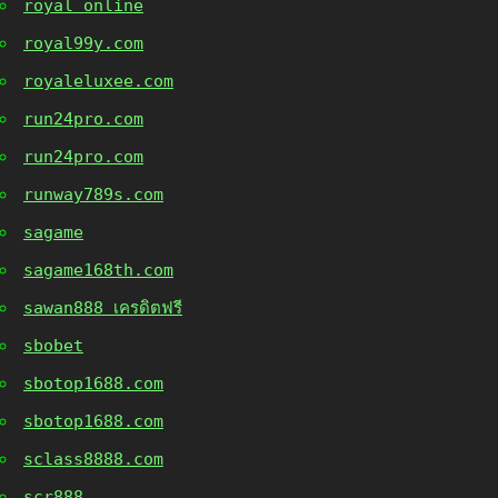
royal online
royal99y.com
royaleluxee.com
run24pro.com
run24pro.com
runway789s.com
sagame
sagame168th.com
sawan888 เครดิตฟรี
sbobet
sbotop1688.com
sbotop1688.com
sclass8888.com
scr888