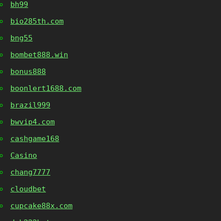
bh99
bio285th.com
bng55
bombet888.win
bonus888
boonlert1688.com
brazil999
bwvip4.com
cashgame168
Casino
chang7777
cloudbet
cupcake88x.com