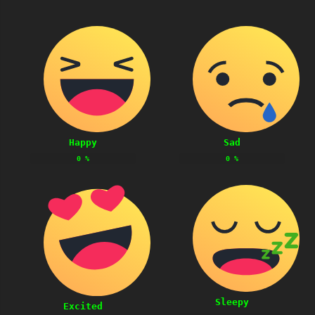
Happy
Sad
0
%
0
%
Sleepy
Excited