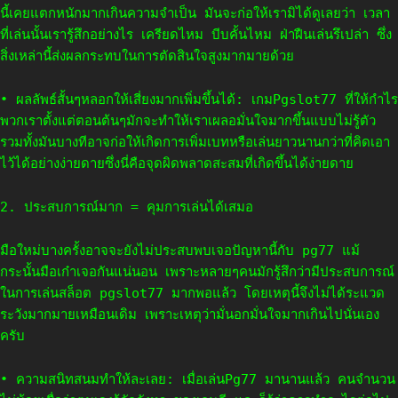
นี้เคยแตกหนักมากเกินความจำเป็น มันจะก่อให้เรามิได้ดูเลยว่า เวลา
ที่เล่นนั้นเรารู้สึกอย่างไร เครียดไหม บีบคั้นไหม ฝ่าฝืนเล่นรึเปล่า ซึ่ง
สิ่งเหล่านี้ส่งผลกระทบในการตัดสินใจสูงมากมายด้วย
• ผลลัพธ์สั้นๆหลอกให้เสี่ยงมากเพิ่มขึ้นได้: เกมPgslot77 ที่ให้กำไร
พวกเราตั้งแต่ตอนต้นๆมักจะทำให้เราเผลอมั่นใจมากขึ้นแบบไม่รู้ตัว
รวมทั้งมันบางทีอาจก่อให้เกิดการเพิ่มเบทหรือเล่นยาวนานกว่าที่คิดเอา
ไว้ได้อย่างง่ายดายซึ่งนี่คือจุดผิดพลาดสะสมที่เกิดขึ้นได้ง่ายดาย
2. ประสบการณ์มาก = คุมการเล่นได้เสมอ
มือใหม่บางครั้งอาจจะยังไม่ประสบพบเจอปัญหานี้กับ pg77 แม้
กระนั้นมือเก๋าเจอกันแน่นอน เพราะหลายๆคนมักรู้สึกว่ามีประสบการณ์
ในการเล่นสล็อต pgslot77 มากพอแล้ว โดยเหตุนี้จึงไม่ได้ระแวด
ระวังมากมายเหมือนเดิม เพราะเหตุว่ามั่นอกมั่นใจมากเกินไปนั่นเอง
ครับ
• ความสนิทสนมทำให้ละเลย: เมื่อเล่นPg77 มานานแล้ว คนจำนวน