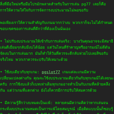
สิ่งที่มือใหม่หรือมือโปรมักพลาดสำหรับในการเล่น pg77 เลยก็คือ
การให้ความใส่ใจกับการจัดการงบประมาณไม่พอขอรับ
พอเพียงเราให้ความสำคัญกับเกมมากกว่างบ พวกเราก็จะไม่ได้กำหนด
ขอบเขตของการเล่นที่ดีกว่าที่ต้องเป็นนั่นเอง
• ไม่ปรับงบประมาณให้เข้ากับการเล่นจริง: บางวันคุณอาจจะมีสมาธิ
เล่นดีเยี่ยมๆกลับมีงบได้น้อย แต่วันไหนที่รำคาญหรืออารมณ์ไม่ดีดัน
จัดงบในการเล่นมาก มันก็ทำให้วันที่ควรจะดีกลับห่วยไปเลยสิขอรับ
จริงไหม พวกเราควรจะปรับให้เหมาะด้วย
• ใช้งบเดียวกับทุกเกม:
pgslot77
เกมแต่ละเกมมีความ
เปลี่ยนแปลงต่างกัน คุณจะใช้งบประมาณเดียวกันกับทุกเกมมิได้เลยนะ
ครับ การใช้งบแล้วก็เบทเท่าเดิมทุกเกมอาจทำเป็นกับเกมที่คล้ายคลึง
กัน แต่ว่าเกมที่แตกต่าง ยังไงก็ควรมีการปรับให้สมควรด้วย
• มีความรู้สึกว่างบหมดเป็นแพ้: หลายคนมีความคิดว่าหากเล่นจน
กระทั่งงบประมาณหมดเป็นการแพ้โดยสมบูรณ์ เมื่อคิดแบบนั้นก็ชอบรู้