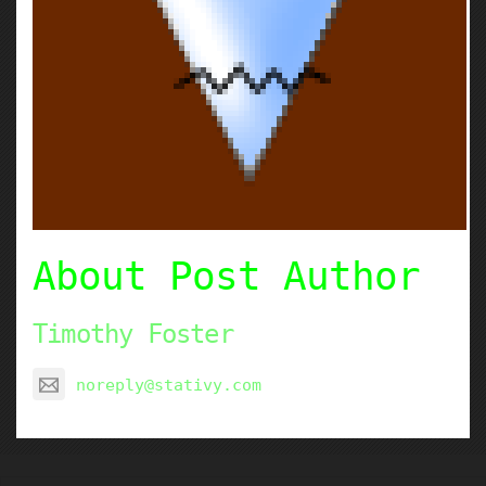
About Post Author
Timothy Foster
noreply@stativy.com