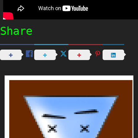
Share