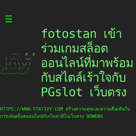
Skip
☰
to
content
fotostan เข้า
ร่วมเกมสล็อต
     .----.   @   @

ออนไลน์ที่มาพร้อม
   / .-"-.`.  \v/

   | | '\ \ \_/ )

 ,-\ `-.' /.'  /

กับสไตล์เร้าใจกับ
'---`----'----'
PGslot เว็บตรง
HTTPS://WWW.STATIVY.COM สร้างความสุขและความตื่นเต้นใน
การเล่นสล็อตออนไลน์กับเว็บคาสิโนเว็บตรง BOWENS