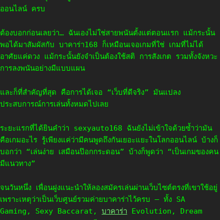
ออนไลน์ ครบ
ต้องบอกก่อนเลยว่า… ฉันเองไม่ใช่สายพนันตั้งแต่ตอนแรก แม้กระนั้น
พอได้มาสัมผัสกับ บาคาร่า168 ก็เหมือนเจอเกมที่ใช่ เกมที่ไม่ได้
อาศัยแค่ดวง แม้กระนั้นยังจำเป็นต้องใช้สติ การสังเกต รวมทั้งจังหวะ
การลงพนันอย่างมีแบบแผน
และก็ที่สำคัญที่สุด คือการได้เจอ “เว็บที่ดีจริง” มันแปลง
ประสบการณ์การเล่นทั้งหมดไปเลย
ระยะแรกที่ได้ยินคำว่า sexyauto168 ฉันยังไม่เข้าใจด้วยซ้ำว่ามัน
คือเกมอะไร รู้เพียงแค่ว่ามีคนพูดถึงกันเยอะแยะในโลกออนไลน์ บ้างก็
บอกว่า “เล่นง่าย เสมือนป๊อกกระดอน” บ้างก็พูดว่า “เป็นเกมของคน
มีแนวทาง”
จนวันหนึ่ง เพื่อนฝูงแนะนำให้ลองสมัครเล่นผ่านเว็บไซต์ตรงที่เขาใช้อยู่
เพราะเหตุว่าเป็นเว็บศูนย์รวมค่ายบาคาร่าไว้ครบ — ทั้ง SA
Gaming, Sexy Baccarat,
บาคาร่า
Evolution, Dream