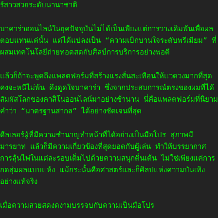
ร์สาวสวยระดับนานาชาติ
บาคาร่าออนไลน์ในยุคปัจจุบันไม่ได้เป็นเพียงแต่การวางเดิมพันเพื่อผล
ตอบแทนแค่นั้น แต่ได้แปลงเป็น “ความเบิกบานใจระดับพรีเมียม” ที่
ผสมเทคโนโลยีถ่ายทอดสดกับศิลป์การบริการอย่างพอดี
แล้วก็ถ้าจะพูดถึงแพลตฟอร์มที่สร้างแรงสั่นสะเทือนให้แวดวงมากที่สุด
คงจะหนีไม่พ้น ดึงดูดใจบาคาร่า ซึ่งจากประสบการณ์ตรงของผมที่ได้
สัมผัสโลกของคาสิโนออนไลน์มาอย่างช้านาน นี่คือแพลตฟอร์มที่นิยาม
คำว่า “มาตรฐานสากล” ได้อย่างชัดเจนที่สุด
ดีลเลอร์ผู้ที่มีความชำนาญทำหน้าที่ได้อย่างเป็นมือโปร สุภาพมี
มารยาท แล้วก็มีความเกี่ยวข้องที่สุดยอดกับผู้เล่น ทำให้บรรยากาศ
การลุ้นไพ่ในแต่ละรอบเต็มไปด้วยความสนุกตื่นเต้น ไม่ใช่เพียงแค่การ
กดสุ่มผลแบบแห้ง แม้กระนั้นคือศาสตร์และก็ศิลปแห่งความบันเทิง
อย่างแท้จริง
เมื่อความสวยสดงดงามบรรจบกับความเป็นมือโปร