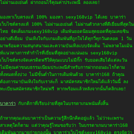
ไม่ผ่านเอเย่นต์ ฝากถอนไร้คุณค่าประเพณี ลองเลย!
มองหาเว็บตรงแท้ 100% มองหา sexy168vip ได้เลย บาคาร่า
เว็บไซต์ตรงแท้ 100% ไม่ผ่านเอเย่นต์ ไม่ผ่านตัวกลางที่ดีเยี่ยมที่สุดใน
ไทย จัดเต็มเกมsexy168vip เดิมพันยอดนิยมสุดยอดที่คุณเคยชิน
อย่างดีเยี่ยม บันเทิงใจกับเกมเดิมพันที่ถูกใจได้ทุกวี่ทุกวันตลอด 1 วัน
มาพร้อมความสนุกสนานและความบันเทิงแบบจัดเต็ม ไม่พลาดโมเม้น
ท์แนวทางการทำกำไรที่เยี่ยมที่สุดอย่างแน่นอน sexy168vip
เว็บไซต์ตรงจัดเครดิตฟรีให้คุณแบบไม่มีกั๊ก รับยอดเสียได้แต่ละวัน
ไม่มีคุณค่าขนบธรรมเนียมประเพณีสำหรับการฝากถอนอะไรก็ตาม
ทั้งหมดทั้งปวง ไม่มีขั้นต่ำในการเดิมพันด้วย บาคาร่า168 ถ้าคุณ
ต้องการมาบันเทิงใจกับเราล่ะก็ มาสมัครสมาชิกใหม่ได้แล้ววันนี้ ลง
ทะเบียนสมัครสมาชิกใหม่ฟรี หากพร้อมแล้วหลังจากนั้นก็คลิกเลย!
บาคาร่า
กับกติกาที่เรียบง่ายที่สุดในบรรดาเกมพนันทั้งสิ้น
ถ้าหากคุณเล่นบาคาร่าเป็นความรู้สึกนึกคิดอยู่แล้ว ไม่ว่าจะเพราะ
สาเหตุใดก็ตาม แต่ว่าคุณรู้ไหมขอรับว่า ในบรรดาเกมบาคาร่า168
เดิมพันมากมายก่ายกองนั้น บาคาร่าเว็บไซต์sexy168vip ตรงจัดว่า