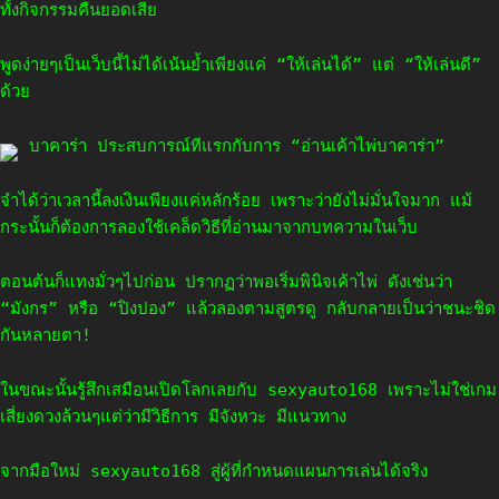
ทั้งกิจกรรมคืนยอดเสีย
พูดง่ายๆเป็นเว็บนี้ไม่ได้เน้นย้ำเพียงแค่ “ให้เล่นได้” แต่ “ให้เล่นดี”
ด้วย
บาคาร่า ประสบการณ์ทีแรกกับการ “อ่านเค้าไพ่บาคาร่า”
จำได้ว่าเวลานี้ลงเงินเพียงแค่หลักร้อย เพราะว่ายังไม่มั่นใจมาก แม้
กระนั้นก็ต้องการลองใช้เคล็ดวิธีที่อ่านมาจากบทความในเว็บ
ตอนต้นก็แทงมั่วๆไปก่อน ปรากฏว่าพอเริ่มพินิจเค้าไพ่ ดังเช่นว่า
“มังกร” หรือ “ปิงปอง” แล้วลองตามสูตรดู กลับกลายเป็นว่าชนะชิด
กันหลายตา!
ในขณะนั้นรู้สึกเสมือนเปิดโลกเลยกับ sexyauto168 เพราะไม่ใช่เกม
เสี่ยงดวงล้วนๆแต่ว่ามีวิธีการ มีจังหวะ มีแนวทาง
จากมือใหม่ sexyauto168 สู่ผู้ที่กำหนดแผนการเล่นได้จริง