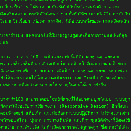
ว่าการเล่นบาคาร่าจำต้องจดจ่ออยู่กับการแพ้ชนะเพียงอย่างเดียว
เปลี่ยนเป็นว่าเราได้รับความบันเทิงไปกับโชว์ตรงหน้าด้วย ความ
ตึงเครียดจากการพนันจึงน้อยลง รวมทั้งทำให้พวกเรามีสติในการตัดสิน
ใจมากขึ้นเรื่อยๆ เนื่องจากเราคิดว่านี่คือแบบหนึ่งของความเพลิดเพลิน
บาคาร่า168 แพลตฟอร์มที่มีมาตรฐานสูงและก็มอบความบันเทิงที่สุด
ยอด
หากว่า บาคาร่า168 จะเป็นแพลตฟอร์มที่มีมาตรฐานสูงและมอบ
ความเพลิดเพลินที่ยอดเยี่ยมเพียงใด แต่สิ่งหนึ่งที่ผมอยากฝากถึงสหาย
นักเล่นทุกคนคือ “การเล่นอย่างมีสติ” มาตรฐานสากลของระบบช่วย
ทำให้พวกเราเล่นได้โดยความเป็นธรรม แต่ “ระเบียบ” ของตัวเรา
เองต่างหากที่จะสามารถช่วยให้เราอยู่ในเกมได้อย่างยั่งยืน
บาคาร่า168 สามารถตอบโจทย์ที่ตรงนี้ได้อย่างสมบูรณ์แบบ ระบบถูก
พัฒนาให้รองรับการใช้แรงงาน (Responsive Design) อีกทั้งบน
คอมพิวเตอร์ แท็บเล็ต และมือถือทุกระบบปฏิบัติการ ไม่ว่าจะเล่นผ่าน
หน้าจอแค่ไหน ปุ่มกด การวางเดิมพัน และก็การดูสถิติต่างๆก็ยังคงใช้
งานง่าย กระจ่างแจ้ง ไม่กำเนิดอาการกดไม่ถูกกดถูก ซึ่งแสดงให้เห็น