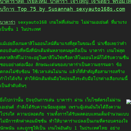
บาคาร่าสด เรียลไทม์ บาคาร่า เจ้าใหญ่ เจ้าเดียว พร้อมให้
บริการ Top 75 by Susannah sexyauto168s.com
บาคาร่า
sexyauto168 เกมไพ่ที่เล่นง่าย ไม่ผ่านเอเย่นต์ ที่มาแรง
เป็นชั้น 1 ในประเทศ
แม้เอ่ยถึงเกมคาสิโนออนไลน์ที่มาแรงที่สุดในขณะนี้ น่าเชื่อเลยว่าคำ
ตอบอันดับที่หนึ่งที่นักเดิมพันหลายคนพูดถึงเป็น บาคาร่า เกมไพ่สุด
คลาสสิกที่ไม่ว่าจะอยู่ในคาสิโนใช่หรือคาสิโนออนไลน์ก็ได้รับความชื่น
ชอบอย่างต่อเนื่อง ลักษณะเด่นของบาคาร่าเป็นความธรรมดา ข้อ
ตกลงไม่ซับซ้อน ใช้เวลาเล่นไม่นาน แล้วก็ที่สำคัญคือสามารถสร้าง
กำไรได้จริง ทำให้นักเดิมพันมือใหม่จนถึงระดับมือโปรต่างเลือกเกมนี้
เป็นลำดับต้นๆ
ยิ่งไปกว่านั้น ปัจจุบันการเล่น บาคาร่า ผ่าน เว็บไซต์ตรงไม่ผ่าน
เอเย่นต์ กำลังได้รับความนิยมสูงสุด เพราะผู้เล่นมั่นใจได้ถึงความ
โปร่งใส ความปลอดภัย รวมทั้งการได้รับผลตอบแทนเต็มจำนวนแบบ
ไม่มีการหักค่าคอมมิชชั่น ทำให้บาคาร่าแปลงเป็นเกมที่ครอบครองใจ
นักพนัน และถูกชูให้เป็น เกมไพ่อันดับ 1 ในประเทศไทย อย่าง