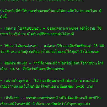
ปัจจัยหลักที่ทำให้บาคาร่ากลายเป็นเกมไพ่ยอดฮิตในประเทศไทย มี
ดังนี้
• เล่นง่าย ไม่สลับซับซ้อน – ข้อตกลงกระจ่างแจ้ง เข้าใจง่าย ใช้
เวลาเรียนรู้เพียงแต่ไม่กี่นาทีก็สามารถเล่นได้ทันที
• ใช้เวลาไม่นานต่อรอบ – แต่ละตาใช้เวลาเดิมพันเพียงแต่ 30–60
วินาที เหมาะกับผู้เล่นที่อยากได้เกมเร็วและก็ได้ลุ้นกำไรโดยตลอด
• ช่องทางชนะสูง – การเดิมพันฝั่งเจ้ามือหรือผู้เล่นมีโอกาสชนะใกล้
เคียง 50/50 จึงนับว่าเป็นเกมที่ชอบธรรม
• เหมาะกับทุกคน – ไม่ว่าจะมีทุนมากหรือน้อยก็สามารถเล่นได้
เนื่องจากหลายเว็บไซต์เปิดให้พนันอย่างน้อยเพียง 5–10 บาท
• เข้าถึงง่าย – การเล่นบาคาร่าออนไลน์ไม่ต้องเดินทางไปคาสิโน
เพียงแต่มีโทรศัพท์มือถือก็สามารถบันเทิงใจได้ทุกหนทุกแห่ง