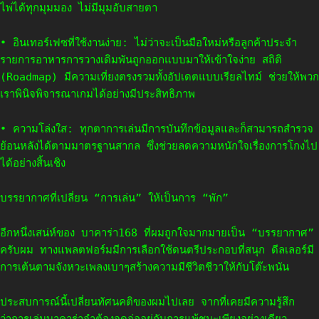
ไพ่ได้ทุกมุมมอง ไม่มีมุมอับสายตา
• อินเทอร์เฟซที่ใช้งานง่าย: ไม่ว่าจะเป็นมือใหม่หรือลูกค้าประจำ
รายการอาหารการวางเดิมพันถูกออกแบบมาให้เข้าใจง่าย สถิติ
(Roadmap) มีความเที่ยงตรงรวมทั้งอัปเดตแบบเรียลไทม์ ช่วยให้พวก
เราพินิจพิจารณาเกมได้อย่างมีประสิทธิภาพ
• ความโล่งใส: ทุกตาการเล่นมีการบันทึกข้อมูลและก็สามารถสำรวจ
ย้อนหลังได้ตามมาตรฐานสากล ซึ่งช่วยลดความหนักใจเรื่องการโกงไป
ได้อย่างสิ้นเชิง
บรรยากาศที่เปลี่ยน “การเล่น” ให้เป็นการ “พัก”
อีกหนึ่งเสน่ห์ของ บาคาร่า168 ที่ผมถูกใจมากมายเป็น “บรรยากาศ”
ครับผม ทางแพลตฟอร์มมีการเลือกใช้ดนตรีประกอบที่สนุก ดีลเลอร์มี
การเต้นตามจังหวะเพลงเบาๆสร้างความมีชีวิตชีวาให้กับโต๊ะพนัน
ประสบการณ์นี้เปลี่ยนทัศนคติของผมไปเลย จากที่เคยมีความรู้สึก