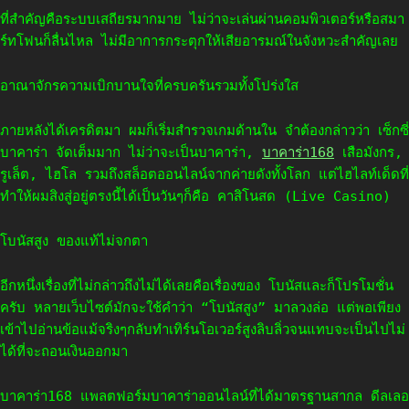
ที่สำคัญคือระบบเสถียรมากมาย ไม่ว่าจะเล่นผ่านคอมพิวเตอร์หรือสมา
ร์ทโฟนก็ลื่นไหล ไม่มีอาการกระตุกให้เสียอารมณ์ในจังหวะสำคัญเลย
อาณาจักรความเบิกบานใจที่ครบครันรวมทั้งโปร่งใส
ภายหลังได้เครดิตมา ผมก็เริ่มสำรวจเกมด้านใน จำต้องกล่าวว่า เซ็กซี่
บาคาร่า จัดเต็มมาก ไม่ว่าจะเป็นบาคาร่า,
บาคาร่า168
เสือมังกร,
รูเล็ต, ไฮโล รวมถึงสล็อตออนไลน์จากค่ายดังทั้งโลก แต่ไฮไลท์เด็ดที่
ทำให้ผมสิงสู่อยู่ตรงนี้ได้เป็นวันๆก็คือ คาสิโนสด (Live Casino)
โบนัสสูง ของแท้ไม่จกตา
อีกหนึ่งเรื่องที่ไม่กล่าวถึงไม่ได้เลยคือเรื่องของ โบนัสและก็โปรโมชั่น
ครับ หลายเว็บไซต์มักจะใช้คำว่า “โบนัสสูง” มาลวงล่อ แต่พอเพียง
เข้าไปอ่านข้อแม้จริงๆกลับทำเทิร์นโอเวอร์สูงลิบลิ่วจนแทบจะเป็นไปไม่
ได้ที่จะถอนเงินออกมา
บาคาร่า168 แพลตฟอร์มบาคาร่าออนไลน์ที่ได้มาตรฐานสากล ดีลเลอ