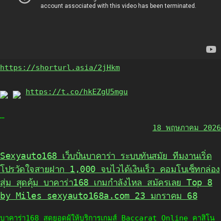
https://shorturl.asia/2jHkm
https://t.co/hkEZgU5mgu
…
18 พฤษภาคม 2026
Sexyauto168 เว็บปั่นบาคาร่า ระบบทันสมัย ทีมงานเริ่ด
โปรวัดใจสายฝาก 1,000 จบไวได้เงินเร็ว คอมโบเซ็ทกล่อง
สุ่ม สุดคุ้ม บาคาร่า168 เกมกำลังไหล สมัครเลย Top 8
by Miles sexyauto168a.com 23 มกราคม 68
บาคาร่า168 สุดยอดผู้ให้บริการเกมส์ Baccarat Online คาสิโน