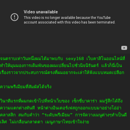
จนตราบเท่าวันหนึ่งผมได้มาพบกับ sexy168 เว็บคาสิโนออนไลน์ที่
ทำให้มุมมองการเดิมพันของผมเปลี่ยนไปชั่วนิจนิรันดร์ แล้วก็นี่เป็น
เรื่องราวจากประสบการณ์ตรงที่ผมอยากจะเล่าให้ฟังแบบหมดเปลือก
ความพรีเมียมที่สัมผัสได้จริง
วินาทีแรกที่ผมกดเข้าไปที่หน้าเว็บของ เซ็กซี่บาคาร่า ผมรู้สึกได้ถึง
ความแตกต่างทันที หน้าต่างอินเตอร์เฟสถูกออกแบบมาอย่างโอ่อ่า
คลาสสิก สมกับคำว่า “ระดับพรีเมียม” การจัดวางเมนูต่างๆทำเป็นดี
เลิศ ไม่เกลื่อนกลาดตา เมนูภาษาไทยเข้าใจง่าย