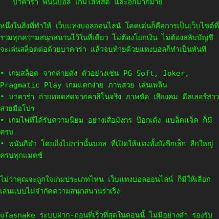
บาคาร่า พนันบอล เกมไลฟ์สด และอีกมากมาย
หนึ่งในสิ่งที่ทำให้ เว็บแทงบอลออนไลน์ โดดเด่นก็คือการเป็นเว็บไซต์ที่
รวมทุกความสนุกสนานไว้ในที่เดียว ไม่ต้องโยกเงิน ไม่ต้องสลับบัญชี
จะเล่นสล็อตต่อด้วยบาคาร่า แล้วจบท้ายด้วยแทงบอลก็ทำเป็นทันที
• เกมสล็อต จากค่ายดัง ตัวอย่างเช่น PG Soft, Joker,
Pragmatic Play เกมแตกง่าย ภาพสวย เล่นเพลิน
• บาคาร่า ถ่ายทอดสดจากคาสิโนจริง ภาพชัด เสียงคม ดีลเลอร์สาว
สวยมือโปร
• เกมไพ่ที่ได้รับความนิยม อย่างเสือมังกร ป๊อกเด้ง แบล็คแจ็ค ก็มี
ครบ
• พนันกีฬา โดยยิ่งไปกว่านั้นบอล ที่เปิดให้แทงทั้งยังลีกเล็ก ลีกใหญ่
ครบทุกแมตช์
ไม่ว่าคุณจะถูกใจเกมประเภทไหน เว็บแทงบอลออนไลน์ ก็มีให้เลือก
เล่นแบบไม่จำกัดความสนุกสนานร่าเริง
ufasnake ระบบฝาก-ถอนที่เร็วที่สุดในตอนนี้ ไม่มีอย่างต่ำ รองรับ