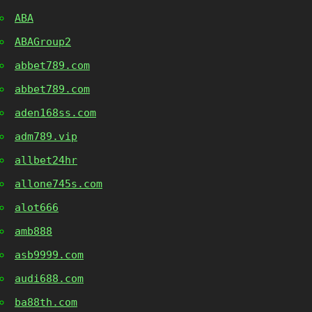
ABA
ABAGroup2
abbet789.com
abbet789.com
aden168ss.com
adm789.vip
allbet24hr
allone745s.com
alot666
amb888
asb9999.com
audi688.com
ba88th.com