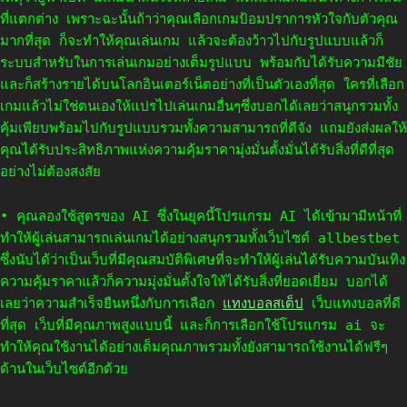
ที่แตกต่าง เพราะฉะนั้นถ้าว่าคุณเลือกเกมป้อมปราการหัวใจกับตัวคุณ
มากที่สุด ก็จะทำให้คุณเล่นเกม แล้วจะต้องว้าวไปกับรูปแบบแล้วก็
ระบบสำหรับในการเล่นเกมอย่างเต็มรูปแบบ พร้อมกับได้รับความมีชัย
และก็สร้างรายได้บนโลกอินเตอร์เน็ตอย่างที่เป็นตัวเองที่สุด ใครที่เลือก
เกมแล้วไม่ใช่ตนเองให้แปรไปเล่นเกมอื่นๆซึ่งบอกได้เลยว่าสนุกรวมทั้ง
คุ้มเพียบพร้อมไปกับรูปแบบรวมทั้งความสามารถที่ดีจัง แถมยังส่งผลให้
คุณได้รับประสิทธิภาพแห่งความคุ้มราคามุ่งมั่นตั้งมั่นได้รับสิ่งที่ดีที่สุด
อย่างไม่ต้องสงสัย
• คุณลองใช้สูตรของ AI ซึ่งในยุคนี้โปรแกรม AI ได้เข้ามามีหน้าที่
ทำให้ผู้เล่นสามารถเล่นเกมได้อย่างสนุกรวมทั้งเว็บไซต์ allbestbet
ซึ่งนับได้ว่าเป็นเว็บที่มีคุณสมบัติพิเศษที่จะทำให้ผู้เล่นได้รับความบันเทิง
ความคุ้มราคาแล้วก็ความมุ่งมั่นตั้งใจให้ได้รับสิ่งที่ยอดเยี่ยม บอกได้
เลยว่าความสำเร็จยืนหนึ่งกับการเลือก
แทงบอลสเต็ป
เว็บแทงบอลที่ดี
ที่สุด เว็บที่มีคุณภาพสูงแบบนี้ และก็การเลือกใช้โปรแกรม ai จะ
ทำให้คุณใช้งานได้อย่างเต็มคุณภาพรวมทั้งยังสามารถใช้งานได้ฟรีๆ
ด้านในเว็บไซต์อีกด้วย