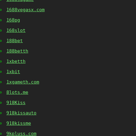
1688vegasx.com
168pg
168slot
188bet
188betth
1xbetth
1xbit
1xgameth.com
8lots.me
918Kiss
918kissauto
918kissme
9kpluss.com