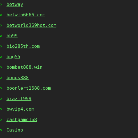
betway
betwin6666.com
betworld369hot.com
bh99
bio285th.com
bng55
bombet888.win
bonus888
boonlert1688.com
brazil999
bwvip4.com
cashgame168
Casino