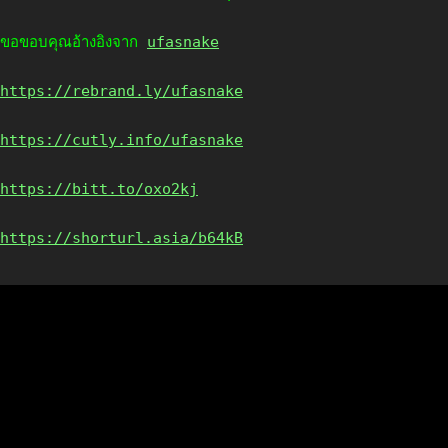
ขอขอบคุณอ้างอิงจาก
ufasnake
https://rebrand.ly/ufasnake
https://cutly.info/ufasnake
https://bitt.to/oxo2kj
https://shorturl.asia/b64kB