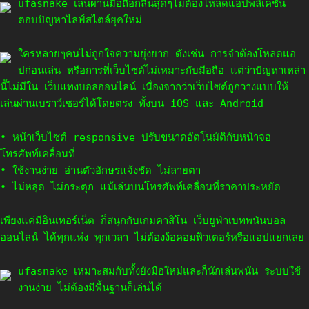
ufasnake เล่นผ่านมือถือก็ลื่นสุดๆไม่ต้องโหลดแอปพลิเคชัน
ตอบปัญหาไลฟ์สไตล์ยุคใหม่
ใครหลายๆคนไม่ถูกใจความยุ่งยาก ดังเช่น การจำต้องโหลดแอ
ปก่อนเล่น หรือการที่เว็บไซต์ไม่เหมาะกับมือถือ แต่ว่าปัญหาเหล่า
นี้ไม่มีใน เว็บแทงบอลออนไลน์ เนื่องจากว่าเว็บไซต์ถูกวางแบบให้
เล่นผ่านเบราว์เซอร์ได้โดยตรง ทั้งบน iOS และ Android
• หน้าเว็บไซต์ responsive ปรับขนาดอัตโนมัติกับหน้าจอ
โทรศัพท์เคลื่อนที่
• ใช้งานง่าย อ่านตัวอักษรแจ้งชัด ไม่ลายตา
• ไม่หลุด ไม่กระตุก แม้เล่นบนโทรศัพท์เคลื่อนที่ราคาประหยัด
เพียงแค่มีอินเทอร์เน็ต ก็สนุกกับเกมคาสิโน เว็บยูฟ่าเบทพนันบอล
ออนไลน์ ได้ทุกแห่ง ทุกเวลา ไม่ต้องง้อคอมพิวเตอร์หรือแอปแยกเลย
ufasnake เหมาะสมกับทั้งยังมือใหม่และก็นักเล่นพนัน ระบบใช้
งานง่าย ไม่ต้องมีพื้นฐานก็เล่นได้