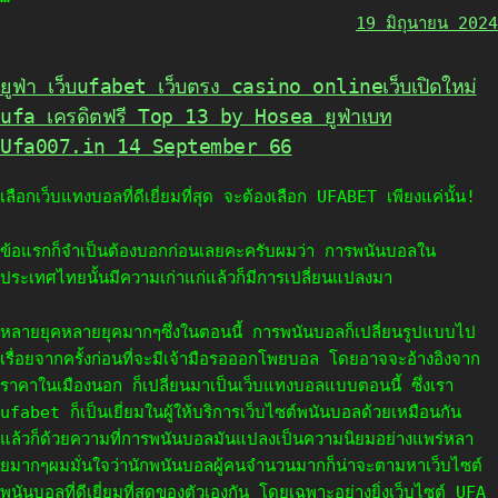
19 มิถุนายน 2024
ยูฟ่า เว็บufabet เว็บตรง casino onlineเว็บเปิดใหม่
ufa เครดิตฟรี Top 13 by Hosea ยูฟ่าเบท
Ufa007.in 14 September 66
เลือกเว็บแทงบอลที่ดีเยี่ยมที่สุด จะต้องเลือก UFABET เพียงแค่นั้น!
ข้อแรกก็จำเป็นต้องบอกก่อนเลยคะครับผมว่า การพนันบอลใน
ประเทศไทยนั้นมีความเก่าแก่แล้วก็มีการเปลี่ยนแปลงมา
หลายยุคหลายยุคมากๆซึ่งในตอนนี้ การพนันบอลก็เปลี่ยนรูปแบบไป
เรื่อยจากครั้งก่อนที่จะมีเจ้ามือรอออกโพยบอล โดยอาจจะอ้างอิงจาก
ราคาในเมืองนอก ก็เปลี่ยนมาเป็นเว็บแทงบอลแบบตอนนี้ ซึ่งเรา
ufabet ก็เป็นเยี่ยมในผู้ให้บริการเว็บไซต์พนันบอลด้วยเหมือนกัน
แล้วก็ด้วยความที่การพนันบอลมันแปลงเป็นความนิยมอย่างแพร่หลา
ยมากๆผมมั่นใจว่านักพนันบอลผู้คนจำนวนมากก็น่าจะตามหาเว็บไซต์
พนันบอลที่ดีเยี่ยมที่สุดของตัวเองกัน โดยเฉพาะอย่างยิ่งเว็บไซต์ UFA