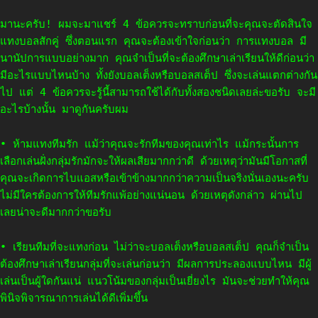
มานะครับ! ผมจะมาแชร์ 4 ข้อควรจะทราบก่อนที่จะคุณจะตัดสินใจ
แทงบอลสักคู่ ซึ่งตอนแรก คุณจะต้องเข้าใจก่อนว่า การแทงบอล มี
นานัปการแบบอย่างมาก คุณจำเป็นที่จะต้องศึกษาเล่าเรียนให้ดีก่อนว่า
มีอะไรแบบไหนบ้าง ทั้งยังบอลเต็งหรือบอลสเต็ป ซึ่งจะเล่นแตกต่างกัน
ไป แต่ 4 ข้อควรจะรู้นี้สามารถใช้ได้กับทั้งสองชนิดเลยล่ะขอรับ จะมี
อะไรบ้างนั้น มาดูกันครับผม
• ห้ามแทงทีมรัก แม้ว่าคุณจะรักทีมของคุณเท่าไร แม้กระนั้นการ
เลือกเล่นฝั่งกลุ่มรักมักจะให้ผลเสียมากกว่าดี ด้วยเหตุว่ามันมีโอกาสที่
คุณจะเกิดการไบแอสหรือเข้าข้างมากกว่าความเป็นจริงนั่นเองนะครับ
ไม่มีใครต้องการให้ทีมรักแพ้อย่างแน่นอน ด้วยเหตุดังกล่าว ผ่านไป
เลยน่าจะดีมากกว่าขอรับ
• เรียนทีมที่จะแทงก่อน ไม่ว่าจะบอลเต็งหรือบอลสเต็ป คุณก็จำเป็น
ต้องศึกษาเล่าเรียนกลุ่มที่จะเล่นก่อนว่า มีผลการประลองแบบไหน มีผู้
เล่นเป็นผู้ใดกันแน่ แนวโน้มของกลุ่มเป็นเยี่ยงไร มันจะช่วยทำให้คุณ
พินิจพิจารณาการเล่นได้ดีเพิ่มขึ้น