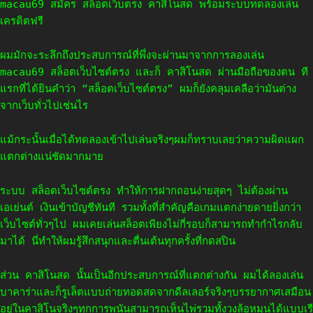
macau69 สมัคร สล็อตเว็บตรง คาสิโนสด พร้อมระบบทดลองเล่น
เครดิตฟรี
ผมมักจะระลึกถึงประสบการณ์ที่พึ่งจะผ่านมาจากการลองเล่น
macau69 สล็อตเว็บไซต์ตรง และก็ คาสิโนสด ผ่านมือถือของตน ที
แรกที่ได้ยินคำว่า “สล็อตเว็บไซต์ตรง” ผมก็ยังคลุมเคลือว่ามันต่าง
จากเว็บทั่วไปเช่นไร
แม้กระนั้นเมื่อได้ทดลองเข้าไปเล่นจริงๆผมก็ทราบเลยว่าความผิดแผก
แตกต่างแน่ชัดมากมาย
ระบบ สล็อตเว็บไซต์ตรง ทำให้การฝากถอนง่ายสุดๆ ไม่ต้องผ่าน
เอเย่นต์ เงินเข้าบัญชีทันที รวมทั้งที่สำคัญคือเกมแตกง่ายดายยิ่งกว่า
เว็บไซต์ทั่วๆไป ผมเคยเล่นสล็อตเพียงไม่กี่รอบก็สามารถทำกำไรกลับ
มาได้ นี่ทำให้ผมรู้สึกสนุกและตื่นเต้นทุกครั้งที่กดสปิน
ส่วน คาสิโนสด นั้นเป็นอีกประสบการณ์ที่แตกต่างกัน ผมได้ลองเล่น
บาคาร่าและก็รูเล็ตแบบถ่ายทอดสดจากดีลเลอร์จริงๆบรรยากาศเสมือน
อยู่ในคาสิโนจริงๆทุกการพนันสามารถเห็นไพ่รวมทั้งวงล้อหมุนได้แบบเรี