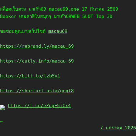
สล็อตเว็บตรง มาเก๊า69 macau69.one 17 มีนาคม 2569
Booker เกมคาสิโนสนุกๆ มาเก๊า69WEB SLOT Top 30
ขอขอบคุณมากเว็ปไซต์
macau69
https://rebrand.ly/macau_69
https://cutly.info/macau-69
https://bitt.to/lzb5v1
https://shorturl.asia/goqf8
https://t.co/eZugE5iCx4
…
7 มกราคม 2026