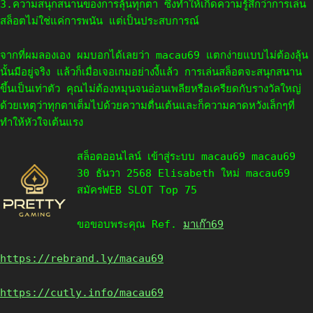
3.ความสนุกสนานของการลุ้นทุกตา ซึ่งทำให้เกิดความรู้สึกว่าการเล่น
สล็อตไม่ใช่แค่การพนัน แต่เป็นประสบการณ์
จากที่ผมลองเอง ผมบอกได้เลยว่า macau69 แตกง่ายแบบไม่ต้องลุ้น
นั้นมีอยู่จริง แล้วก็เมื่อเจอเกมอย่างงี้แล้ว การเล่นสล็อตจะสนุกสนาน
ขึ้นเป็นเท่าตัว คุณไม่ต้องหมุนจนอ่อนเพลียหรือเครียดกับรางวัลใหญ่
ด้วยเหตุว่าทุกตาเต็มไปด้วยความตื่นเต้นและก็ความคาดหวังเล็กๆที่
ทำให้หัวใจเต้นแรง
สล็อตออนไลน์ เข้าสู่ระบบ macau69 macau69
30 ธันวา 2568 Elisabeth ใหม่ macau69
สมัครWEB SLOT Top 75
ขอขอบพระคุณ Ref.
มาเก๊า69
https://rebrand.ly/macau69
https://cutly.info/macau69