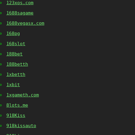
123xos.com
1688sagame
1688vegasx.com
168pg
168slot
188bet
188betth
1xbetth
1xbit
1xgameth.com
8lots.me
918Kiss
918kissauto