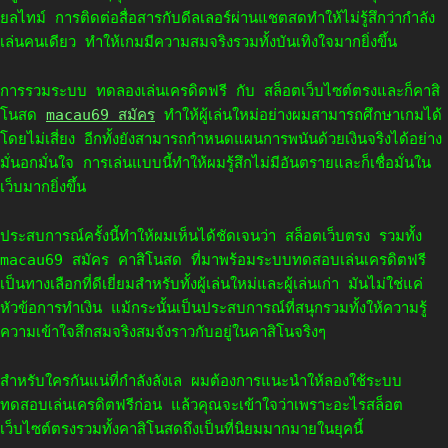
ยลไทม์ การติดต่อสื่อสารกับดีลเลอร์ผ่านแชตสดทำให้ไม่รู้สึกว่ากำลัง
เล่นคนเดียว ทำให้เกมมีความสมจริงรวมทั้งบันเทิงใจมากยิ่งขึ้น
การรวมระบบ ทดลองเล่นเครดิตฟรี กับ สล็อตเว็บไซต์ตรงและก็คาสิ
โนสด
macau69 สมัคร
ทำให้ผู้เล่นใหม่อย่างผมสามารถศึกษาเกมได้
โดยไม่เสี่ยง อีกทั้งยังสามารถกำหนดแผนการพนันด้วยเงินจริงได้อย่าง
มั่นอกมั่นใจ การเล่นแบบนี้ทำให้ผมรู้สึกไม่มีอันตรายและก็เชื่อมั่นใน
เว็บมากยิ่งขึ้น
ประสบการณ์ครั้งนี้ทำให้ผมเห็นได้ชัดเจนว่า สล็อตเว็บตรง รวมทั้ง
macau69 สมัคร คาสิโนสด ที่มาพร้อมระบบทดสอบเล่นเครดิตฟรี
เป็นทางเลือกที่ดีเยี่ยมสำหรับทั้งผู้เล่นใหม่และผู้เล่นเก่า มันไม่ใช่แค่
หัวข้อการทำเงิน แม้กระนั้นเป็นประสบการณ์ที่สนุกรวมทั้งให้ความรู้
ความเข้าใจสึกสมจริงสมจังราวกับอยู่ในคาสิโนจริงๆ
สำหรับใครกันแน่ที่กำลังลังเล ผมต้องการแนะนำให้ลองใช้ระบบ
ทดสอบเล่นเครดิตฟรีก่อน แล้วคุณจะเข้าใจว่าเพราะอะไรสล็อต
เว็บไซต์ตรงรวมทั้งคาสิโนสดถึงเป็นที่นิยมมากมายในยุคนี้