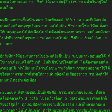
และแจ็คพอตแตกง่าย ซึ่งทำให้เวลาเล่นรู้สึกว่าช่องทางทำเงินอยู่ใกล้
แค่เอื้อม
ผมนึกออกว่าครั้งหนึ่งผมฝากเงินเพียงแต่ 300 บาท และก็เลือกเล่น
เกมสล็อตธีมสนุกๆพร้อมระบบ ออโต้สปิน ซึ่งระบบนี้ช่วยให้ผมตั้งค่า
ให้เกมหมุนเองได้ต่อเนื่องโดยไม่ต้องนั่งกดเองทุกคราว ผมก็เลยมีเวลา
ไปทำกิจกรรมอื่นๆระหว่างรอคอยรอบโบนัส ซึ่งถือว่าเร็วแล้วก็สบาย
มากมาย
อีกสิ่งที่ทำให้ประสบการณ์ของผมดียิ่งขึ้นเป็น ระบบฝาก-ถอนออโต้ ที่
ใช้เวลาเพียงแค่ไม่กี่วินาที เงินก็เข้าบัญชีโดยทันที ไม่ต้องรอคอยทีม
งานอนุมัติ ทำให้ผมแน่ใจว่าเมื่อชนะรางวัลก็สามารถถอนออกมาใช้ได้
จริงๆความรวดเร็วนี้ช่วยให้การเล่นสล็อตไม่เสียอรรถรส รวมทั้งทำให้
ผมเล่นได้อย่างต่อเนื่อง
macau69 สิ่งที่ผมชอบเป็นพิเศษคือ ความมากมายของเกม ตั้งแต่
สล็อตคลาสสิก 3 วงล้อ ไปจนถึงสล็อต 5 วงล้อพร้อมกราฟิกแล้วก็
ฟีเจอร์สุดล้ำ ทุกเกมมีอัตราการจ่ายที่เป็นธรรม แล้วก็หลายเกมผม
สามารถทำเงินได้เกินคาด ทำให้ผมบันเทิงใจกับการเรียนรู้รูปแบบการ