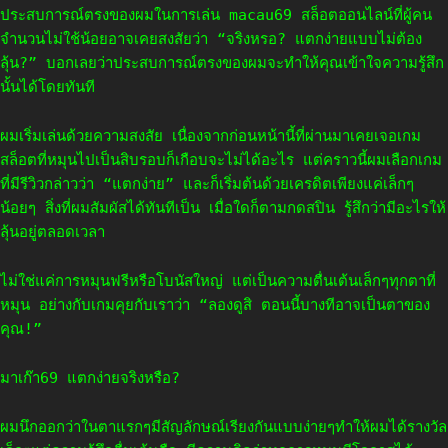
ประสบการณ์ตรงของผมในการเล่น macau69 สล็อตออนไลน์ที่ผู้คน
จำนวนไม่ใช้น้อยอาจเคยสงสัยว่า “จริงหรอ? แตกง่ายแบบไม่ต้อง
ลุ้น?” บอกเลยว่าประสบการณ์ตรงของผมจะทำให้คุณเข้าใจความรู้สึก
นั้นได้โดยทันที
ผมเริ่มเล่นด้วยความสงสัย เนื่องจากก่อนหน้านี้ที่ผ่านมาเคยเจอเกม
สล็อตที่หมุนไปเป็นสิบรอบก็เกือบจะไม่ได้อะไร แต่คราวนี้ผมเลือกเกม
ที่มีรีวิวกล่าวว่า “แตกง่าย” และก็เริ่มต้นด้วยเครดิตเพียงแค่เล็กๆ
น้อยๆ สิ่งที่ผมสัมผัสได้ทันทีเป็น เมื่อใดก็ตามกดสปิน รู้สึกว่ามีอะไรให้
ลุ้นอยู่ตลอดเวลา
ไม่ใช่แค่การหมุนฟรีหรือโบนัสใหญ่ แต่เป็นความตื่นเต้นเล็กๆทุกตาที่
หมุน อย่างกับเกมคุยกับเราว่า “ลองดูสิ ตอนนี้บางทีอาจเป็นตาของ
คุณ!”
มาเก๊า69 แตกง่ายจริงหรือ?
ผมนึกออกว่าในตาแรกๆมีสัญลักษณ์เรียงกันแบบง่ายๆทำให้ผมได้รางวัล