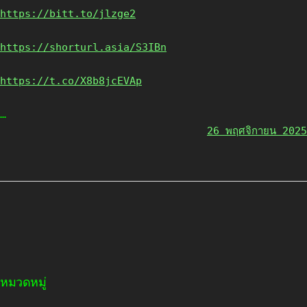
https://bitt.to/jlzge2
https://shorturl.asia/S3IBn
https://t.co/X8b8jcEVAp
…
26 พฤศจิกายน 2025
หมวดหมู่