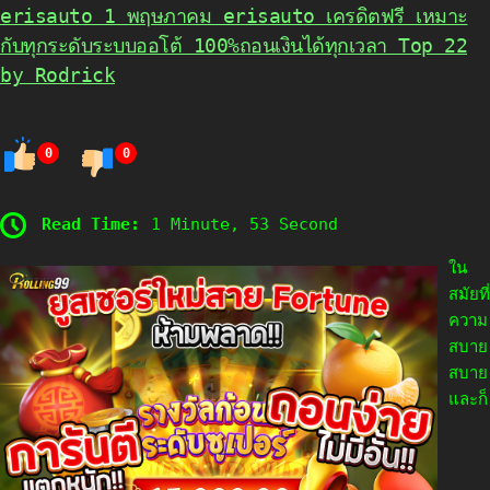
erisauto 1 พฤษภาคม erisauto เครดิตฟรี เหมาะ
กับทุกระดับระบบออโต้ 100%ถอนเงินได้ทุกเวลา Top 22
by Rodrick
0
0
Read Time:
1 Minute, 53 Second
ใน
สมัยที่
ความ
สบาย
สบาย
และก็