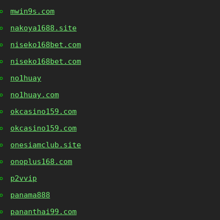
mwin9s.com
nakoya1688.site
niseko168bet.com
niseko168bet.com
no1huay
no1huay.com
okcasino159.com
okcasino159.com
onesiamclub.site
onoplus168.com
p2vvip
panama888
pananthai99.com