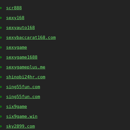
scr888
sexy168
sexyauto168
sexybaccarat168.com
sexygame
sexygame1688
sexygameplus.me
shinobi24hr.com
sing55fun.com
sing55fun.com
six9game
six9game.win
sky2899.com