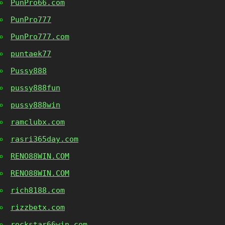
PunPro66.com
PunPro777
PunPro777.com
puntaek77
Pussy888
pussy888fun
pussy888win
ramclubx.com
rasri365day.com
RENO88WIN.COM
RENO88WIN.COM
rich8188.com
rizzbetx.com
rockstar66win.com