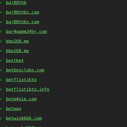
baj88thb
baj88thbz.com
baj88thbz.com
bar4game24hr.com
bbp168.me
bbp168.me
bestbet
betboxclubs.com
betflixtikto
betflixtikto.info
betm4vip.com
betway
betwin6666.com