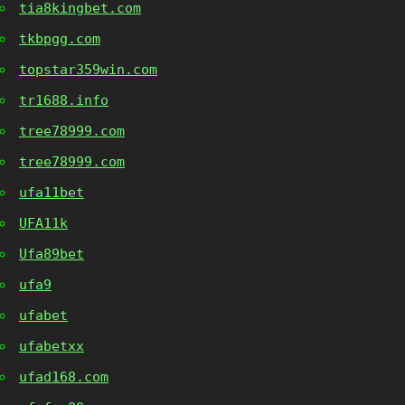
tia8kingbet.com
tkbpgg.com
topstar359win.com
tr1688.info
tree78999.com
tree78999.com
ufa11bet
UFA11k
Ufa89bet
ufa9
ufabet
ufabetxx
ufad168.com