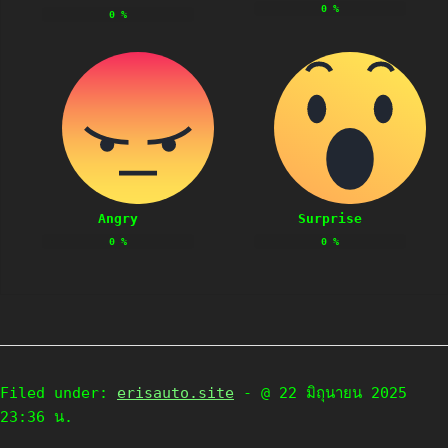
0
%
0
%
Angry
Surprise
0
%
0
%
Filed under:
erisauto.site
- @ 22 มิถุนายน 2025
23:36 น.