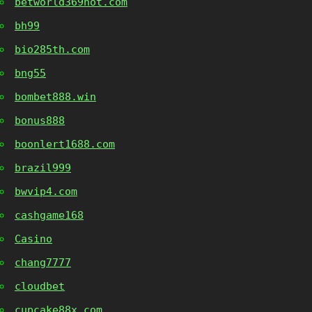
betworld369hot.com
bh99
bio285th.com
bng55
bombet888.win
bonus888
boonlert1688.com
brazil999
bwvip4.com
cashgame168
Casino
chang7777
cloudbet
cupcake88x.com