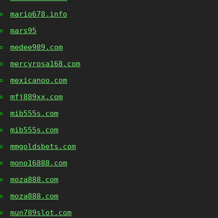
mario678.info
mars95
medee989.com
mercyrosa168.com
mexicanoo.com
mfj889xx.com
mib555s.com
mib555s.com
mmgoldsbets.com
mono16888.com
moza888.com
moza888.com
mun789slot.com