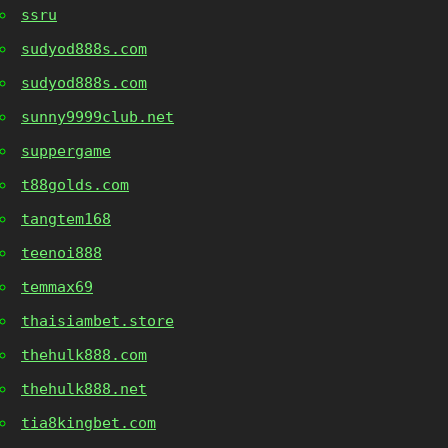
ssru
sudyod888s.com
sudyod888s.com
sunny9999club.net
suppergame
t88golds.com
tangtem168
teenoi888
temmax69
thaisiambet.store
thehulk888.com
thehulk888.net
tia8kingbet.com