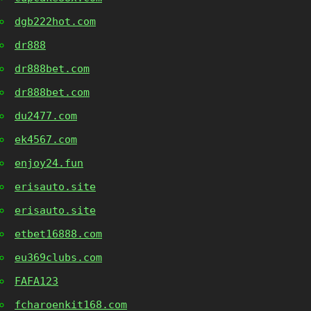
dgb222hot.com
dr888
dr888bet.com
dr888bet.com
du2477.com
ek4567.com
enjoy24.fun
erisauto.site
erisauto.site
etbet16888.com
eu369clubs.com
FAFA123
fcharoenkit168.com