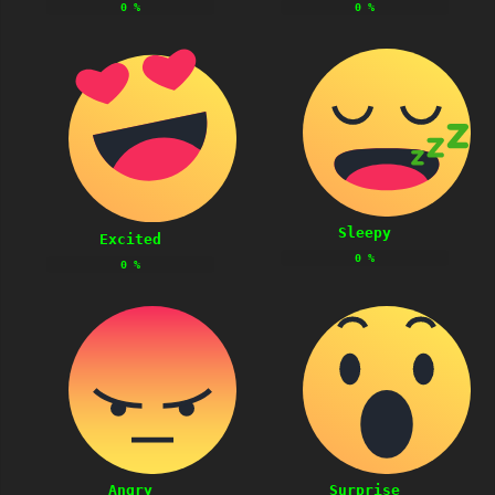
0
%
0
%
Sleepy
Excited
0
%
0
%
Angry
Surprise