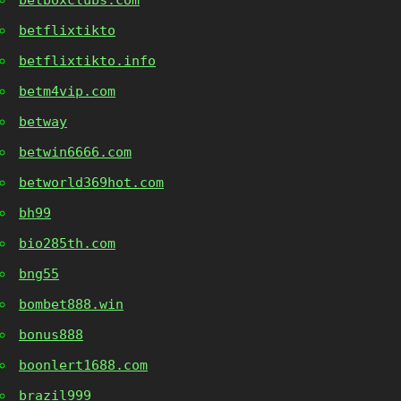
betboxclubs.com
betflixtikto
betflixtikto.info
betm4vip.com
betway
betwin6666.com
betworld369hot.com
bh99
bio285th.com
bng55
bombet888.win
bonus888
boonlert1688.com
brazil999