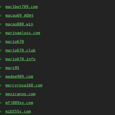
mac1bet789.com
macau69 สมัคร
macau888.win
marinapluss.com
mario678
mario678.club
mario678.info
mars95
medee989.com
mercyrosa168.com
mexicanoo.com
mfj889xx.com
mib555s.com