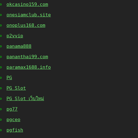
okcasino159.com
onesiamclub.site
onoplus168.com
p2vvip
panama888
pananthai99.com
paramax1688.info
PG
PG Slot
PG Slot เว็บใหม่
pg77
pgceo
pgfish