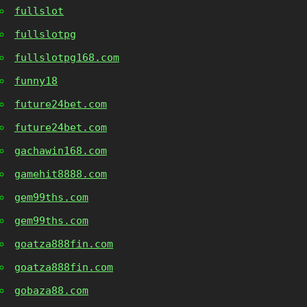
fullslot
fullslotpg
fullslotpg168.com
funny18
future24bet.com
future24bet.com
gachawin168.com
gamehit8888.com
gem99ths.com
gem99ths.com
goatza888fin.com
goatza888fin.com
gobaza88.com