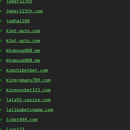
joker123th
Joker123th.com
judhai168
k1gt-auto.com
k1gt-auto.com
khumsup888.me
khumsup888.me
kimchibetbet.com
kingromans789.com
kingxxxbet123.com
lala55-casino.com
lalikabetsgame.com
lcbet444.com
lion123