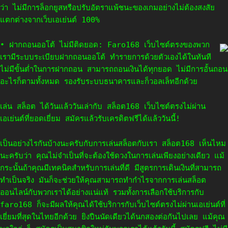
ว่า ไม่มีการล็อกยูสหรือปรับอัตราแพ้ชนะของเกมอย่างไม่ต้องสงสัย
แตกต่างจากเว็บเอเย่นต์ 100%
• ฝากถอนออโต้ ไม่มีติดยอด: Faro168 เว็บไซต์ตรงของพวก
เรามีระบบระเบียบฝากถอนออโต้ ทำรายการด้วยตัวเองได้ในทันที
ไม่มีขั้นต่ำในการฝากถอน สามารถถอนเงินได้ทุกยอด ไม่มีการอั้นถอน
อะไรก็ตามทั้งหมด รองรับระบบธนาคารและก็วอลเล็ทอีกด้วย
เล่น สล็อต ได้วันแล้ววันเล่ากับ สล็อต168 เว็บไซต์ตรงไม่ผ่าน
เอเย่นต์ที่ยอดเยี่ยม สมัครแล้วรับเครดิตฟรีได้แล้ววันนี้!
เป็นอย่างไรกันบ้างนะครับกับการเล่นสล็อตกับเรา สล็อต168 เห็นไหม
นะครับว่า คุณไม่จำเป็นที่จะต้องใช้ดวงในการเล่นเพียงอย่างเดียว แม้
กระนั้นถ้าคุณมีเทคนิคสำหรับการเล่นที่ดี มีสูตรการเดินเงินที่สามารถ
ทำเป็นจริง มันก็จะช่วยให้คุณสามารถทำกำไรจากการเล่นสล็อต
ออนไลน์กับพวกเราได้อย่างแน่แท้ รวมทั้งการเลือกใช้บริการกับ
faro168 ก็จะมีผลให้คุณได้ใช้บริการกับเว็บไซต์ตรงไม่ผ่านเอเย่นต์ที่
เยี่ยมที่สุดในไทยอีกด้วย ยิงปืนนัดเดียวได้นกสองต่อกันไปเลย แม้คุณ