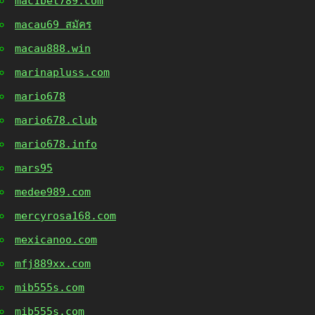
mac1bet789.com
macau69 สมัคร
macau888.win
marinapluss.com
mario678
mario678.club
mario678.info
mars95
medee989.com
mercyrosa168.com
mexicanoo.com
mfj889xx.com
mib555s.com
mib555s.com