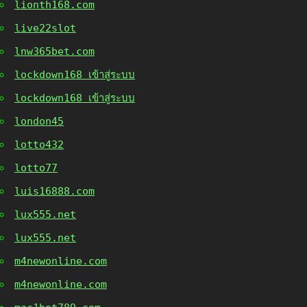
lionth168.com
live22slot
lnw365bet.com
lockdown168 เข้าสู่ระบบ
lockdown168 เข้าสู่ระบบ
london45
lotto432
lotto77
luis16888.com
lux555.net
lux555.net
m4newonline.com
m4newonline.com