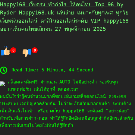
Happy168 เว็บตรง ทำกำไร ให้คนไทย Top 96 by
Ryder Happy168.uk เล่นง่าย เหมาะกับทุกเพศ ทุกวัย
เว็บพนันออนไลน์ คาสิโนออนไลน์ระดับ VIP happy168
อยากเห็นคนไทยเลิกจน 27 พฤศจิกายน 2025
0
0
Read Time:
5 Minute, 44 Second
สล็อตเครดิตฟรี ฝากถอน AUTO ไม่มีอย่างต่ำ รองรับทุก
แพลตฟอร์ม เล่นได้ทุกที่ ตลอดเวลา
ผมมั่นใจว่าผู้คนจำนวนมากที่ชอบเล่นเกมสล็อตออนไลน์ คงจะเคย
ประสบพบเจอปัญหาคล้ายกัน ไม่ว่าจะเป็นเว็บฝากถอนช้า ระบบค้าง
เพิ่มเงินแล้วไม่เข้า หรือบางเว็บ happy168 จะต้องมี “อย่างน้อย”
สำหรับเพื่อการฝาก-ถอน ทำให้รู้สึกอึดอัดเหมือนถูกจำกัดอิสระสำหรับ
เพื่อการเล่นเกมไปโดยไม่ทันได้รู้สึกตัว