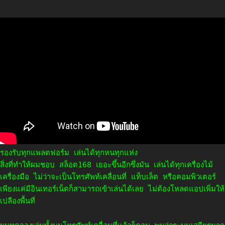
รองรับทุกแพลตฟอร์ม เล่นได้ทุกหนทุกแห่ง
สิ่งที่ทำให้ผมชอบ สล็อต168 เยอะขึ้นอีกซึ่งมัน เล่นได้ทุกเครื่องไม้
เครื่องมือ ไม่ว่าจะเป็นโทรศัพท์เคลื่อนที่ แท็บเล็ต หรือคอมพิวเตอร์
เพียงแค่มีอินเทอร์เน็ตก็สามารถเข้าเล่นได้เลย ไม่ต้องโหลดแอปเพิ่มให้
เปลืองพื้นที่