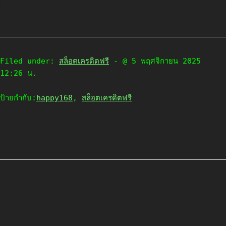
Filed under:
สล็อตเครดิตฟรี
- @ 5 พฤศจิกายน 2025
12:26 น.
ป้ายกำกับ:
happy168
,
สล็อตเครดิตฟรี