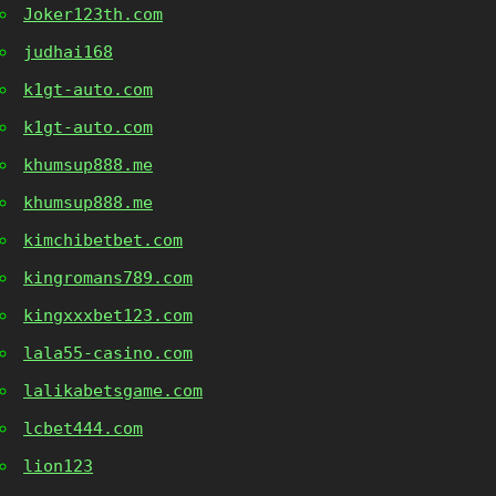
Joker123th.com
judhai168
k1gt-auto.com
k1gt-auto.com
khumsup888.me
khumsup888.me
kimchibetbet.com
kingromans789.com
kingxxxbet123.com
lala55-casino.com
lalikabetsgame.com
lcbet444.com
lion123