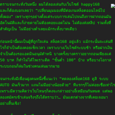
ตราบจนกระทั่งวันหนึ่ง ผมได้ลองเล่นกับเว็บไซต์ happy168
และก็ต้องบอกเลยว่า “เปลี่ยนมุมมองที่มีต่อเกมสล็อตออนไลน์ไป
ทั้งผอง” เพราะทุกๆอย่างตั้งแต่ระบบการเล่นไปจนถึงการฝากถอนมัน
อัตโนมัติและก็ง่ายดายไม่ต้องคอยแอดไม่น ไม่ต้องส่งสลิป รวมทั้งที่
สำคัญเป็น ไม่มีอย่างต่ำเลยแม้กระทั้งบาทเดียว
ก่อนหน้านี้ผมเป็นผู้ที่ถูกใจเล่น สล็อต168 อยู่แล้ว แม้กระนั้นจะเล่นที
ไรก็จำเป็นต้องคอยเช็กเวลา เพราะบางเว็บไซต์ระบบช้า หรือฝากเงิน
จำเป็นต้องรอแอดมินอนุมัตำหนิ บางครั้งบางคราวอยากถอนเพียงแค่
50 บาท ก็ทำไม่ได้ไพเราะติด “ขั้นต่ำ 100” บ้าง หรือบางโอกาส
ระบบถอนก็ล่มในช่วงคนเล่นมากมาย
จนกระทั่งมีเพื่อนฝูงคนหนึ่งชี้แนะว่า “ทดลองสล็อต168 ดูสิ ระบบ
AUTO มันเร็วมาก แถมไม่มีอย่างน้อยด้วย” ทีแรกๆก็ไม่ค่อยเชื่อเท่าไร
เพราะมีความคิดว่าเว็บไหนๆก็คงจะกล่าวอย่างงี้เหมือนกันหมด แต่พอ
ลองสมัครเข้าเล่นจริงๆถึงได้ทราบว่า… มันแตกต่างจากที่เคยเจอมา
อย่างสิ้นเชิง!