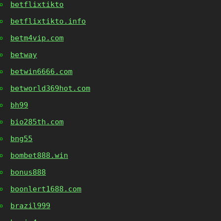
betflixtikto
betflixtikto.info
betm4vip.com
betway
betwin6666.com
betworld369hot.com
bh99
bio285th.com
bng55
bombet888.win
bonus888
boonlert1688.com
brazil999