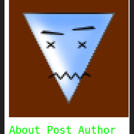
About Post Author