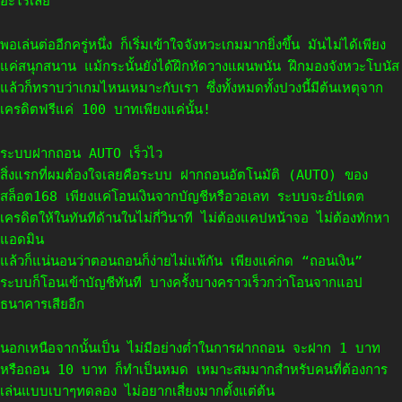
อะไรเลย
พอเล่นต่ออีกครู่หนึ่ง ก็เริ่มเข้าใจจังหวะเกมมากยิ่งขึ้น มันไม่ได้เพียง
แค่สนุกสนาน แม้กระนั้นยังได้ฝึกหัดวางแผนพนัน ฝึกมองจังหวะโบนัส
แล้วก็ทราบว่าเกมไหนเหมาะกับเรา ซึ่งทั้งหมดทั้งปวงนี้มีต้นเหตุจาก
เครดิตฟรีแค่ 100 บาทเพียงแค่นั้น!
ระบบฝากถอน AUTO เร็วไว
สิ่งแรกที่ผมต้องใจเลยคือระบบ ฝากถอนอัตโนมัติ (AUTO) ของ
สล็อต168 เพียงแค่โอนเงินจากบัญชีหรือวอเลท ระบบจะอัปเดต
เครดิตให้ในทันทีด้านในไม่กี่วินาที ไม่ต้องแคปหน้าจอ ไม่ต้องทักหา
แอดมิน
แล้วก็แน่นอนว่าตอนถอนก็ง่ายไม่แพ้กัน เพียงแค่กด “ถอนเงิน”
ระบบก็โอนเข้าบัญชีทันที บางครั้งบางคราวเร็วกว่าโอนจากแอป
ธนาคารเสียอีก
นอกเหนือจากนั้นเป็น ไม่มีอย่างต่ำในการฝากถอน จะฝาก 1 บาท
หรือถอน 10 บาท ก็ทำเป็นหมด เหมาะสมมากสำหรับคนที่ต้องการ
เล่นแบบเบาๆทดลอง ไม่อยากเสี่ยงมากตั้งแต่ต้น