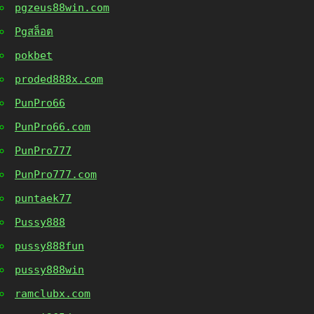
pgzeus88win.com
Pgสล็อต
pokbet
proded888x.com
PunPro66
PunPro66.com
PunPro777
PunPro777.com
puntaek77
Pussy888
pussy888fun
pussy888win
ramclubx.com