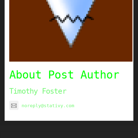
About Post Author
Timothy Foster
noreply@stativy.com