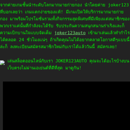
จากค่ายเกมชั้นนำระดับโลกมากมายก่ายกอง นำโดยค่าย joker123
ที่บอกเลยว่า เกมแตกง่ายของแท้! มีเกมเปิดให้บริการมากมายก่าย
กอง มาพร้อมโปรโมชั่นรวมทั้งกิจกรรมสุดพิเศษที่มีเพียงแต่สมาชิกของ
พวกเราแค่นั้นที่กำลังจะได้รับ รับประกันความสนุกสนานร่าเริงและก็
ความเบิกบานใจแบบจัดเต็ม
joker123auto
เข้ามาเล่นแล้วทำกำไร
ได้ตลอด 24 ชั่วโมงแน่ๆ ถ้าเกิดคุณไม่ได้อยากคลาดโอกาสดีๆแบบนี้
ล่ะก็ ลงทะเบียนสมัครสมาชิกใหม่กับเราได้แล้ววันนี้ สมัครเลย!
เล่นสล็อตออนไลน์กับเรา JOKER123AUTO คุณจะได้อะไรบ้างบน
เว็บตรงไม่ผ่านเอเย่นต์ที่ดีที่สุด มาดูกัน!