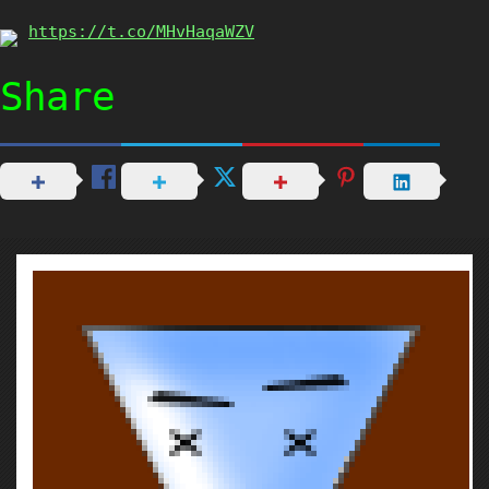
https://t.co/MHvHaqaWZV
Share