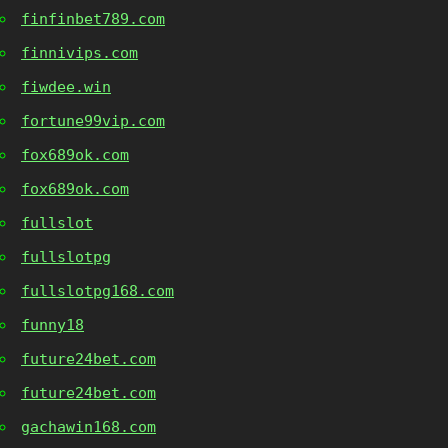
finfinbet789.com
finnivips.com
fiwdee.win
fortune99vip.com
fox689ok.com
fox689ok.com
fullslot
fullslotpg
fullslotpg168.com
funny18
future24bet.com
future24bet.com
gachawin168.com