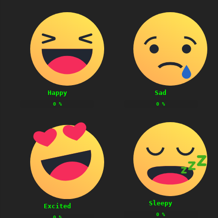
Happy
Sad
0
%
0
%
Sleepy
Excited
0
%
0
%