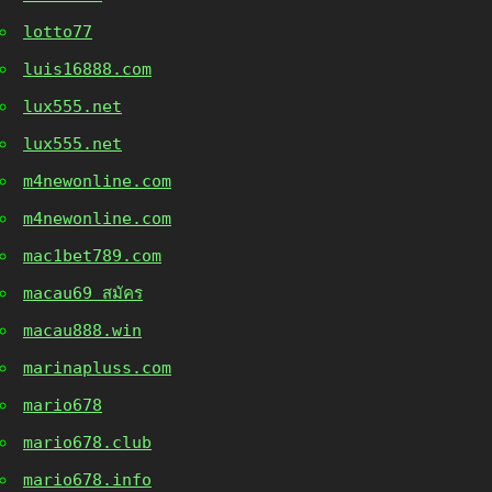
lotto77
luis16888.com
lux555.net
lux555.net
m4newonline.com
m4newonline.com
mac1bet789.com
macau69 สมัคร
macau888.win
marinapluss.com
mario678
mario678.club
mario678.info