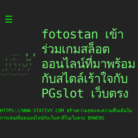
Skip
☰
to
content
fotostan เข้า
ร่วมเกมสล็อต
     .----.   @   @

ออนไลน์ที่มาพร้อม
   / .-"-.`.  \v/

   | | '\ \ \_/ )

 ,-\ `-.' /.'  /

กับสไตล์เร้าใจกับ
'---`----'----'
PGslot เว็บตรง
HTTPS://WWW.STATIVY.COM สร้างความสุขและความตื่นเต้นใน
การเล่นสล็อตออนไลน์กับเว็บคาสิโนเว็บตรง BOWENS