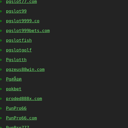
pgslot77.com
pgslot99
pgslot9999.co
pgslot999bets.com
pgslotfish
pgslotgolf
Pgslotth
pgzeus88win.com
Pgสล็อต
pokbet
proded888x.com
PunPro66
PunPro66.com
PunPro777