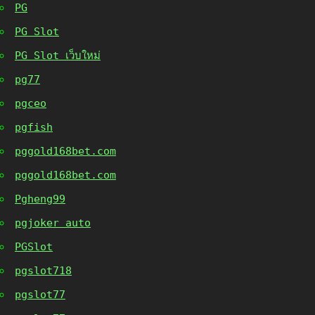
PG
PG Slot
PG Slot เว็บใหม่
pg77
pgceo
pgfish
pggold168bet.com
pggold168bet.com
Pgheng99
pgjoker auto
PGSlot
pgslot718
pgslot77