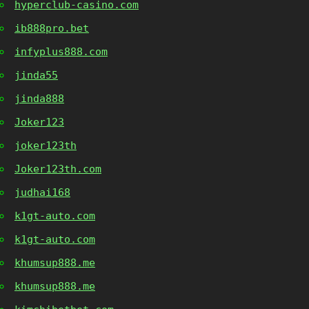
hyperclub-casino.com
ib888pro.bet
infyplus888.com
jinda55
jinda888
Joker123
joker123th
Joker123th.com
judhai168
k1gt-auto.com
k1gt-auto.com
khumsup888.me
khumsup888.me