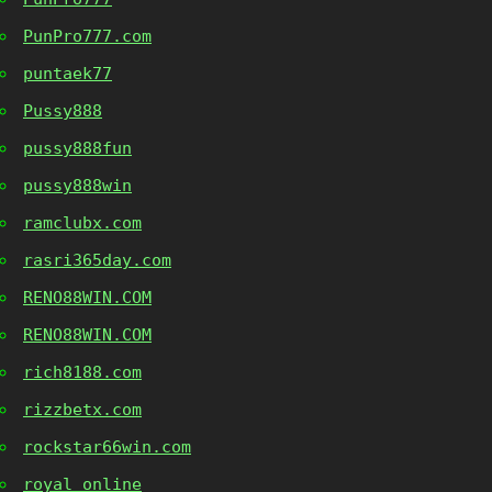
PunPro777.com
puntaek77
Pussy888
pussy888fun
pussy888win
ramclubx.com
rasri365day.com
RENO88WIN.COM
RENO88WIN.COM
rich8188.com
rizzbetx.com
rockstar66win.com
royal online