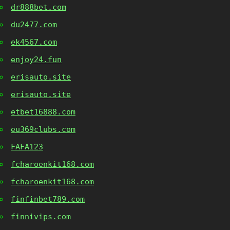
dr888bet.com
du2477.com
ek4567.com
enjoy24.fun
erisauto.site
erisauto.site
etbet16888.com
eu369clubs.com
FAFA123
fcharoenkit168.com
fcharoenkit168.com
finfinbet789.com
finnivips.com