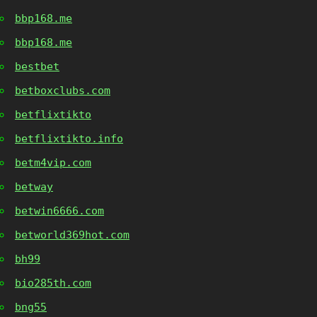
bbp168.me
bbp168.me
bestbet
betboxclubs.com
betflixtikto
betflixtikto.info
betm4vip.com
betway
betwin6666.com
betworld369hot.com
bh99
bio285th.com
bng55