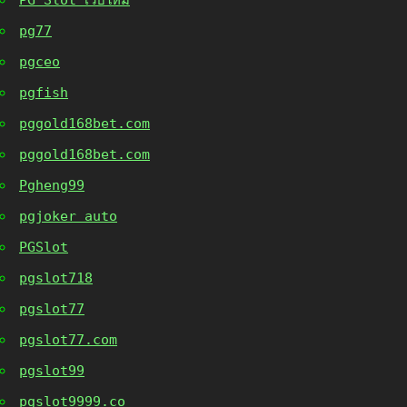
PG Slot เว็บใหม่
pg77
pgceo
pgfish
pggold168bet.com
pggold168bet.com
Pgheng99
pgjoker auto
PGSlot
pgslot718
pgslot77
pgslot77.com
pgslot99
pgslot9999.co