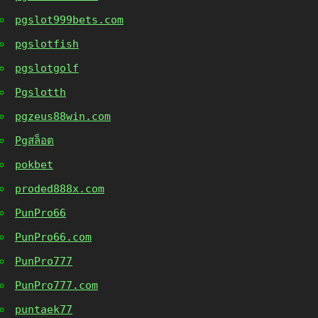
pgslot999bets.com
pgslotfish
pgslotgolf
Pgslotth
pgzeus88win.com
Pgสล็อต
pokbet
proded888x.com
PunPro66
PunPro66.com
PunPro777
PunPro777.com
puntaek77