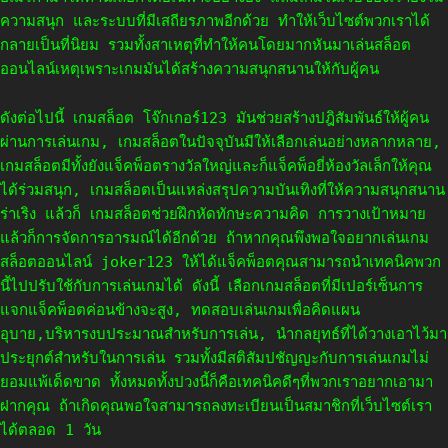
ความสนุก และระบบที่มีเสถียรภาพอีกด้วย ทำให้เว็บไซต์พวกเราได้
กลายเป็นที่นิยม รวมทั้งสาเหตุที่ทำให้คนโดยมากหันมาเล่นสล็อต
ออนไลน์เหตุเพราะเกมมันได้สร้างความสนุกสนานให้กับผู้คน
ดังต่อไปนี้ เกมสล็อต โจ๊กเกอร์123 มันช่วยสร้างปฎิสัมพันธ์ให้ผู้คน
ผ่านการเล่นเกม, เกมสล็อตในปัจจุบันมีให้เลือกเล่นอย่างหลากหลาย,
เกมสล็อตมีทั้งยังแจ็คพ็อตรางวัลใหญ่และก็แจ็คพ็อยี่ห้องวัลเล็กให้คุณ
ได้ร่วมสนุก, เกมสล็อตเป็นแหล่งสรุปความบันเทิงที่ให้ความสนุกสนาน
ร่าเริง แล้วก็ เกมสล็อตช่วยฝึกหัดทักษะความคิด การวางเป้าหมาย
แล้วก็การจัดการอารมณ์ได้อีกด้วย ถ้าหากคุณพึงพอใจอยากเล่นเกม
สล็อตออนไลน์ joker123 ให้ได้แจ็คพ็อตคุณสามารถนำเทคนิคพวก
นี้ไปปรับใช้กับการเล่นเกมได้ ดังนี้ เลือกเกมสล็อตที่มีเปอร์เซ็นการ
แจกแจ็คพ็อตค่อนข้างจะสูง, ทดสอบเล่นเกมเพื่อคิดแผน
อุบาย,บริหารงบประมาณสำหรับการเล่น, นำกลยุทธ์ที่ได้วางเอาไว้มา
ประยุกต์สำหรับในการเล่น รวมทั้งมีสติสัมปชัญญะกับการเล่นเกมไม่
ยอมแพ้เด็ดขาด ทั้งหมดทั้งปวงนี้ก็คือเทคนิคดีๆที่พวกเราอยากเอามา
ฝากคุณ ถ้าเกิดคุณพอใจสามารถลงทะเบียนเป็นสมาชิกที่เว็บไซต์เรา
ได้ตลอด 1 วัน