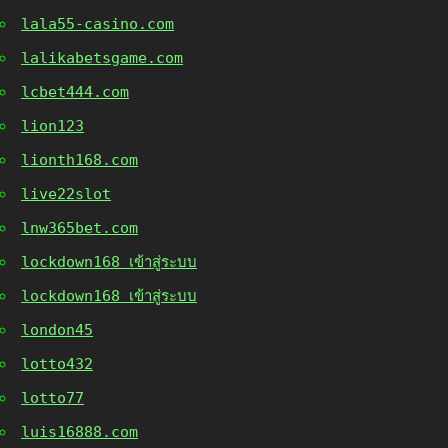
lala55-casino.com
lalikabetsgame.com
lcbet444.com
lion123
lionth168.com
live22slot
lnw365bet.com
lockdown168 เข้าสู่ระบบ
lockdown168 เข้าสู่ระบบ
london45
lotto432
lotto77
luis16888.com