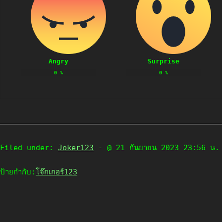
Angry
Surprise
0
%
0
%
Filed under:
Joker123
- @ 21 กันยายน 2023 23:56 น.
ป้ายกำกับ:
โจ๊กเกอร์123