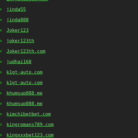
jinda55
jinda888
Joker123
joker123th
Joker123th.com
judhai168
k1gt-auto.com
k1gt-auto.com
khumsup888.me
khumsup888.me
kimchibetbet.com
kingromans789.com
kingxxxbet123.com