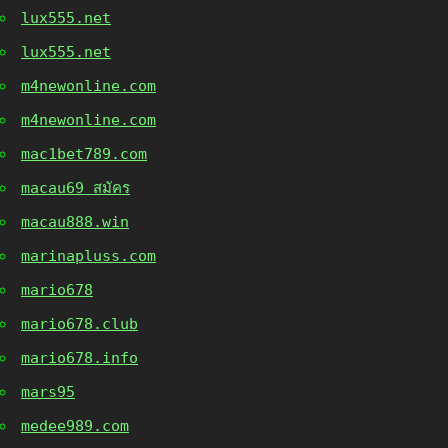
lux555.net
lux555.net
m4newonline.com
m4newonline.com
mac1bet789.com
macau69 สมัคร
macau888.win
marinapluss.com
mario678
mario678.club
mario678.info
mars95
medee989.com