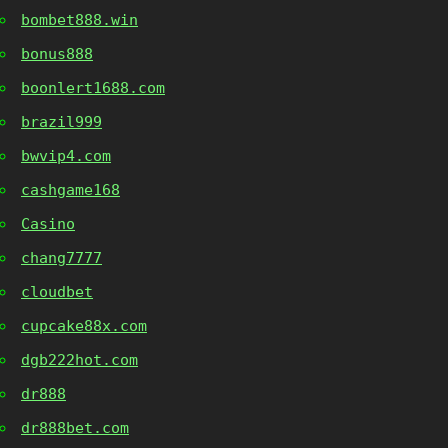
bombet888.win
bonus888
boonlert1688.com
brazil999
bwvip4.com
cashgame168
Casino
chang7777
cloudbet
cupcake88x.com
dgb222hot.com
dr888
dr888bet.com