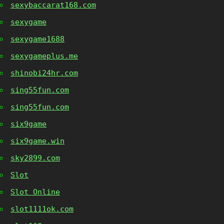
sexybaccarat168.com
sexygame
sexygame1688
sexygameplus.me
shinobi24hr.com
sing55fun.com
sing55fun.com
six9game
six9game.win
sky2899.com
Slot
Slot Online
slot1111ok.com