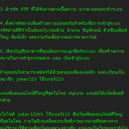
3.นำรหัส OTP ที่ได้รับผ่านทางเนื้อความ มากมายคอยกเข้าระบบ
4.ตั้งค่ารหัสผ่านเพื่อสร้างความปลอดภัยสำหรับเพื่อการเข้าสู่ระบบ
รหัสผ่านที่ดีจำเป็นต้องประกอบด้วย จำนวน สัญลักษณ์ ตัวเขียนพิมพ์
ใหญ่-พิมพ์เล็ก ผสมรวมกันเพื่อยากต่อการคาดการณ์
5.เลือกบัญชีธนาคารที่คุณต้องการจะผูกชิดกับระบบ เพื่อสร้างความ
สบายในการทำธุรกรรมฝาก-ถอน เงินเข้าสู่ระบบ
ถ้าคุณสนใจสามารถสมัครได้ด้วยตนเองเพียงแค่คลิก ลงทะเบียนเป็น
สมาชิก joker123 โจ๊กเกอร์123
เกมสล็อตออนไลน์ที่ใหญ่ที่สุดในไทย สนุกง่าย แถมยังได้แจ็คพ็อตอี
กด้วย
เว็บไซต์ joker123th โจ๊กเกอร์123 คือเว็ยสล็อตออนไลน์ที่ใหญ่
ที่สุดในไทย ภายในมีเกมสล็อตประสิทธิภาพมากมายที่ส่งตรงจาก
อเมริกามาให้ท่านเลือกโดยเฉพาะอย่างยิ่ง แถมเกมในเว็บของเรายังไม่