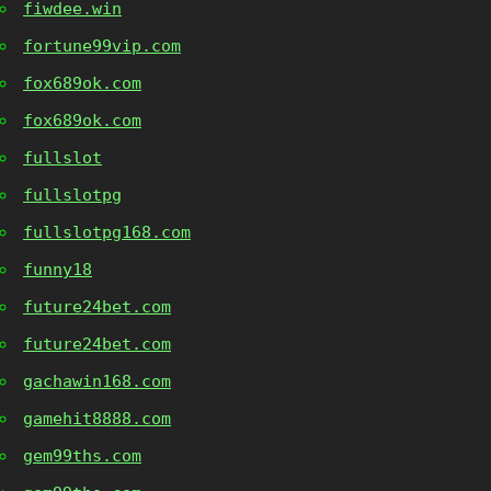
fiwdee.win
fortune99vip.com
fox689ok.com
fox689ok.com
fullslot
fullslotpg
fullslotpg168.com
funny18
future24bet.com
future24bet.com
gachawin168.com
gamehit8888.com
gem99ths.com