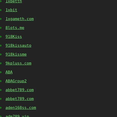
1xbetth
1xbit
1xgameth.com
8lots.me
918Kiss
918kissauto
918kissme
9kpluss.com
ABA
ABAGroup2
abbet789.com
abbet789.com
aden168ss.com
adm789.vip