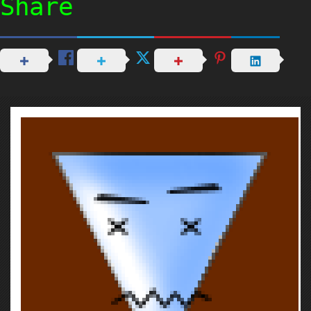
Share