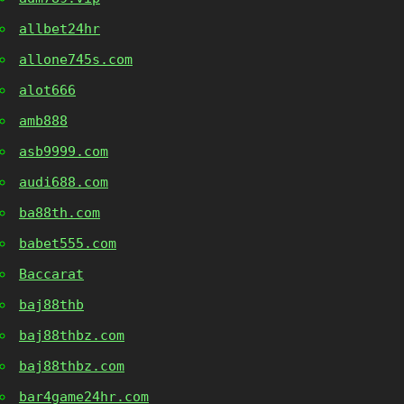
allbet24hr
allone745s.com
alot666
amb888
asb9999.com
audi688.com
ba88th.com
babet555.com
Baccarat
baj88thb
baj88thbz.com
baj88thbz.com
bar4game24hr.com