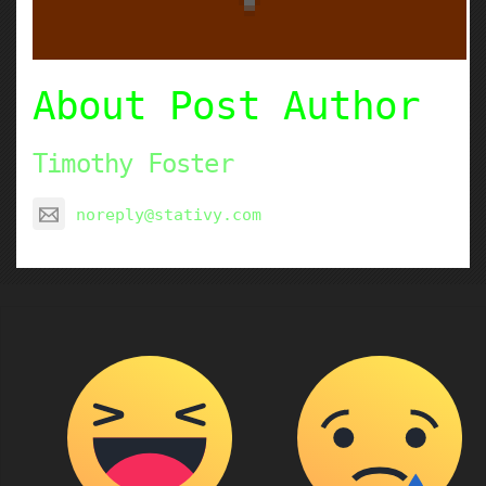
About Post Author
Timothy Foster
noreply@stativy.com