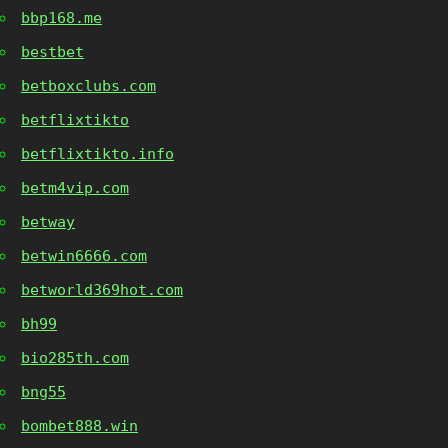
bbp168.me
bestbet
betboxclubs.com
betflixtikto
betflixtikto.info
betm4vip.com
betway
betwin6666.com
betworld369hot.com
bh99
bio285th.com
bng55
bombet888.win