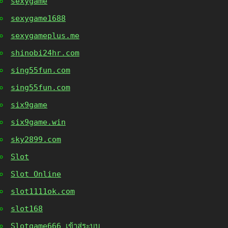
sexygame
sexygame1688
sexygameplus.me
shinobi24hr.com
sing55fun.com
sing55fun.com
six9game
six9game.win
sky2899.com
Slot
Slot Online
slot1111ok.com
slot168
Slotgame666 เข้าสู่ระบบ