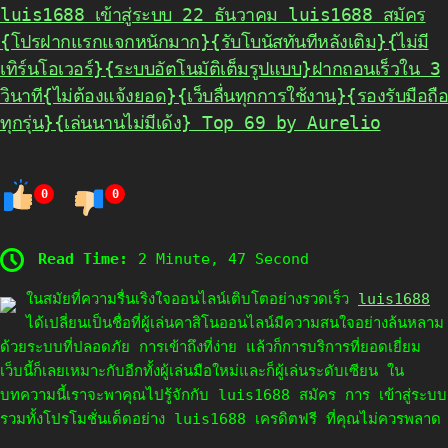
luis1688 เข้าสู่ระบบ 22 ธันวาคม luis1688 สมัคร
{โปรฝากแรกแจกหนักมาก}{รับโบนัสทันทีหลังเติม}{ไม่มี
เทิร์นโอเวอร์}{ระบบอัตโนมัติเต็มรูปแบบ}ฝากถอนเร็วใน 3
วินาที{ไม่ต้องแจ้งยอด}{เว็บลื่นทุกการใช้งาน}{รองรับมือถือ
ทุกรุ่น}{เล่นนานไม่มีเด้ง} Top 69 by Aurelio
0
0
Read Time:
2 Minute, 47 Second
ในสมัยที่ความรื่นเริงใจออนไลน์เติบโตอย่างรวดเร็ว
luis1688
ได้เปลี่ยนเป็นชื่อที่ผู้เล่นคาสิโนออนไลน์มีความสนใจอย่างล้นหลาม
ด้วยระบบที่ปลอดภัย การเข้าถึงที่ง่าย แล้วก็การบริการที่ยอดเยี่ยม
เว็บนี้ก็เลยเหมาะกับอีกทั้งผู้เล่นมือใหม่และก็ผู้เล่นระดับเซียน ใน
บทความนี้เราจะพาคุณไปรู้จักกับ luis1688 สมัคร การ เข้าสู่ระบบ
รวมทั้งโปรโมชั่นเด็ดอย่าง luis1688 เครดิตฟรี ที่คุณไม่ควรพลาด