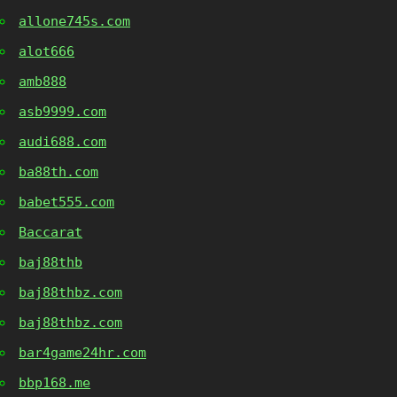
allone745s.com
alot666
amb888
asb9999.com
audi688.com
ba88th.com
babet555.com
Baccarat
baj88thb
baj88thbz.com
baj88thbz.com
bar4game24hr.com
bbp168.me