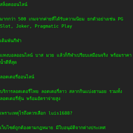
สล็อตออนไลน์
มากกว่า 500 เกมจากค่ายที่ได้รับความนิยม ยกตัวอย่างเช่น PG
Slot, Joker, Pragmatic Play
เดิมพันกีฬา
แทงบอลออนไลน์ บาส มวย แล้วก็กีฬาเปรียบเสมือนจริง พร้อมราคา
น้ำดีที่สุด
ลอตเตอรี่ออนไลน์
บริการลอตเตอรี่ไทย ลอตเตอรี่ลาว สลากกินแบ่งฮานอย รวมทั้ง
ลอตเตอรี่หุ้น พร้อมอัตราจ่ายสูง
เพราะเหตุไรถึงควรเลือก luis1688?
เว็บไซต์ถูกต้องตามกฎหมาย มีใบอนุมัติจากต่างประเทศ