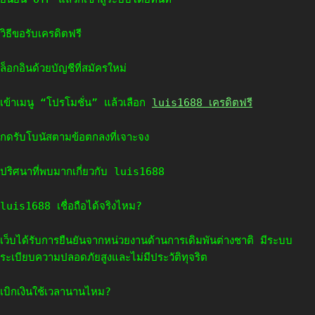
วิธีขอรับเครดิตฟรี
ล็อกอินด้วยบัญชีที่สมัครใหม่
เข้าเมนู “โปรโมชั่น” แล้วเลือก
luis1688 เครดิตฟรี
กดรับโบนัสตามข้อตกลงที่เจาะจง
ปริศนาที่พบมากเกี่ยวกับ luis1688
luis1688 เชื่อถือได้จริงไหม?
เว็บได้รับการยืนยันจากหน่วยงานด้านการเดิมพันต่างชาติ มีระบบ
ระเบียบความปลอดภัยสูงและไม่มีประวัติทุจริต
เบิกเงินใช้เวลานานไหม?