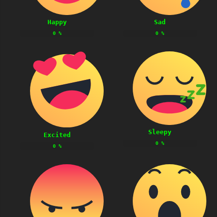
Happy
Sad
0
%
0
%
Sleepy
Excited
0
%
0
%