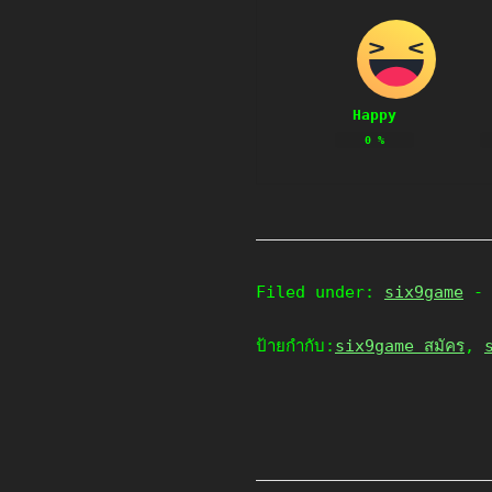
Happy
0
%
Filed under:
six9game
-
ป้ายกำกับ:
six9game สมัคร
,