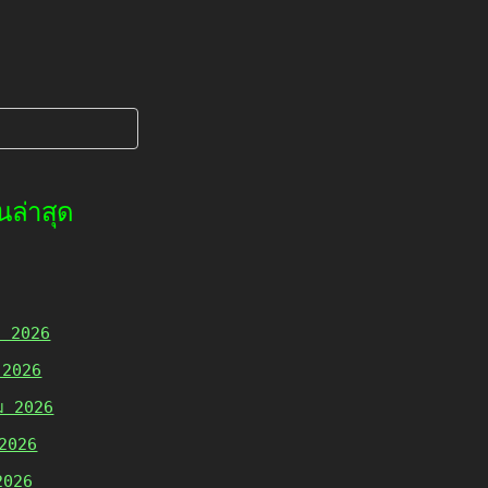
นล่าสุด
ม 2026
 2026
ม 2026
2026
2026