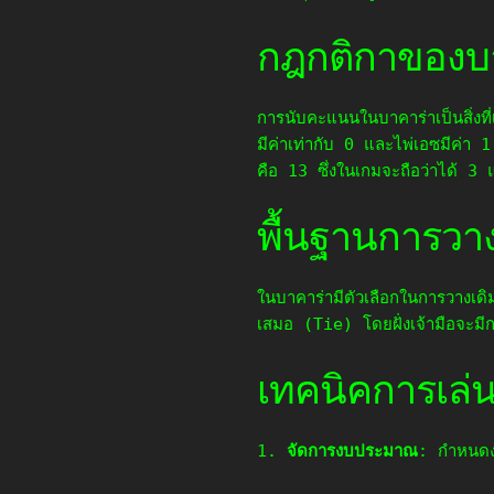
กฎกติกาของบ
การนับคะแนนในบาคาร่าเป็นสิ่งท
มีค่าเท่ากับ 0 และไพ่เอซมีค่า
คือ 13 ซึ่งในเกมจะถือว่าได้ 3 แต
พื้นฐานการวาง
ในบาคาร่ามีตัวเลือกในการวางเดิม
เสมอ (Tie) โดยฝั่งเจ้ามือจะมี
เทคนิคการเล่น
จัดการงบประมาณ
: กำหนดงบป