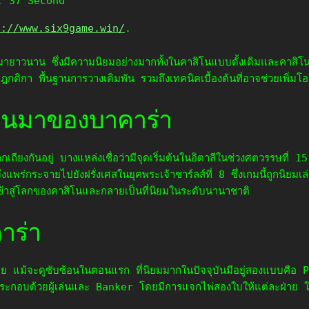
, 37 Second
s://www.six9game.win/
.
ิดมายาวนาน ซึ่งมีความนิยมอย่างมากทั้งในคาสิโนแบบดั้งเดิมและคาสิโ
กฎกติกา พื้นฐานการวางเดิมพัน รวมถึงเทคนิคเบื้องต้นที่อาจช่วยเพิ่
ป็นมาของบาคาร่า
ถกเถียงกันอยู่ บางแหล่งเชื่อว่ามีจุดเริ่มต้นในอิตาลีในช่วงศตวรรษที
่กระจายไปยังฝรั่งเศสในยุคพระเจ้าชาร์ลส์ที่ 8 ซึ่งเกมนี้ถูกนิยมเล
้าสู่โลกของคาสิโนและกลายเป็นที่นิยมในระดับนานาชาติ
าร่า
บง่าย แม้จะดูซับซ้อนในตอนแรก ที่นิยมมากในปัจจุบันมีอยู่สองแบบ
ระกอบด้วยผู้เล่นและ Banker โดยมีการแจกไพ่สองใบให้แต่ละฝ่าย ใค