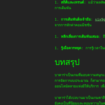
สถิติและเทรนด์
: แม้ว่าผลลั
การเดิมพัน
การเดิมพันฝั่งเจ้ามือ
:
six9g
จากการหักค่าคอมมิชชั่น
หลีกเลี่ยงการเดิมพันเสมอ
: ถ
รู้เมื่อควรหยุด
: การรู้เวลาในก
บทสรุป
บาคาร่าเป็นเกมที่มอบความสนุกแล
การจัดการงบประมาณ ก็สามารถท้า
ออนไลน์หลายแห่งมีให้บริการ เพื่อ
บาคาร่าได้เบ่งบานมาเป็นเกมคา
ยังคงเป็นที่นิยมและหอมหวานในหมู