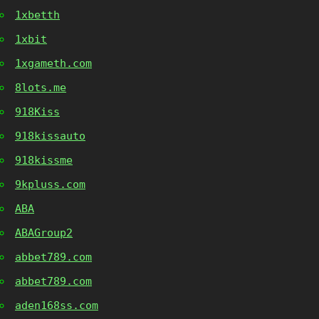
1xbetth
1xbit
1xgameth.com
8lots.me
918Kiss
918kissauto
918kissme
9kpluss.com
ABA
ABAGroup2
abbet789.com
abbet789.com
aden168ss.com