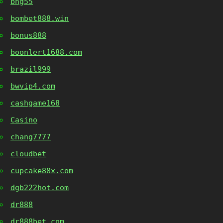
bng55
bombet888.win
bonus888
boonlert1688.com
brazil999
bwvip4.com
cashgame168
Casino
chang7777
cloudbet
cupcake88x.com
dgb222hot.com
dr888
dr888bet.com