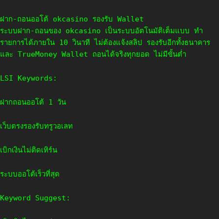
ฝาก-ถอนออโต้ okcasino รองรับ Wallet
ระบบฝาก-ถอนของ okcasino เป็นระบบอัตโนมัติเต็มแบบ ทำ
รายการได้ภายใน 10 วินาที ไม่ต้องแจ้งสลิป รองรับอีกทั้งธนาคาร
และ TrueMoney Wallet ถอนได้จริงทุกยอด ไม่มีขั้นต่ำ
LSI Keywords:
ฝากถอนออโต้ 1 วัน
เว็บตรงรองรับทรูวอเลท
เบิกเงินไม่ติดเทิร์น
ระบบออโต้เร็วที่สุด
Keyword Suggest: