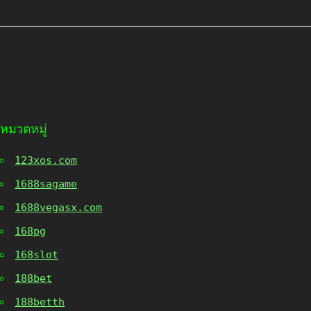
หมวดหมู่
123xos.com
1688sagame
1688vegasx.com
168pg
168slot
188bet
188betth