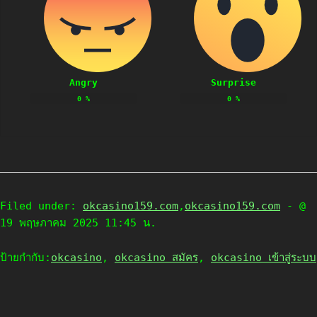
Angry
Surprise
0
%
0
%
Filed under:
okcasino159.com
,
okcasino159.com
- @
19 พฤษภาคม 2025 11:45 น.
ป้ายกำกับ:
okcasino
,
okcasino สมัคร
,
okcasino เข้าสู่ระบบ