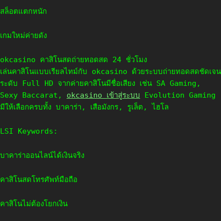
สล็อตแตกหนัก
เกมใหม่ค่ายดัง
okcasino คาสิโนสดถ่ายทอดสด 24 ชั่วโมง
เล่นคาสิโนแบบเรียลไทม์กับ okcasino ด้วยระบบถ่ายทอดสดชัดเจน
ระดับ Full HD จากค่ายคาสิโนมีชื่อเสียง เช่น SA Gaming,
Sexy Baccarat,
okcasino เข้าสู่ระบบ
Evolution Gaming
มีให้เลือกครบทั้ง บาคาร่า, เสือมังกร, รูเล็ต, ไฮโล
LSI Keywords:
บาคาร่าออนไลน์ได้เงินจริง
คาสิโนสดโทรศัพท์มือถือ
คาสิโนไม่ต้องโยกเงิน