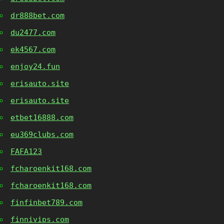
dr888bet.com
du2477.com
ek4567.com
enjoy24.fun
erisauto.site
erisauto.site
etbet16888.com
eu369clubs.com
FAFA123
fcharoenkit168.com
fcharoenkit168.com
finfinbet789.com
finnivips.com