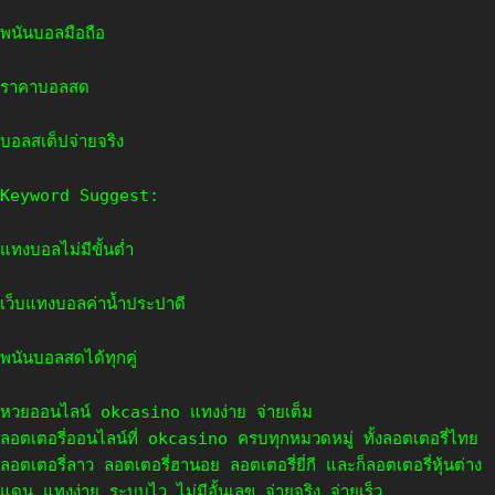
พนันบอลมือถือ
ราคาบอลสด
บอลสเต็ปจ่ายจริง
Keyword Suggest:
แทงบอลไม่มีขั้นต่ำ
เว็บแทงบอลค่าน้ำประปาดี
พนันบอลสดได้ทุกคู่
หวยออนไลน์ okcasino แทงง่าย จ่ายเต็ม
ลอตเตอรี่ออนไลน์ที่ okcasino ครบทุกหมวดหมู่ ทั้งลอตเตอรี่ไทย
ลอตเตอรี่ลาว ลอตเตอรี่ฮานอย ลอตเตอรี่ยี่กี และก็ลอตเตอรี่หุ้นต่าง
แดน แทงง่าย ระบบไว ไม่มีอั้นเลข จ่ายจริง จ่ายเร็ว