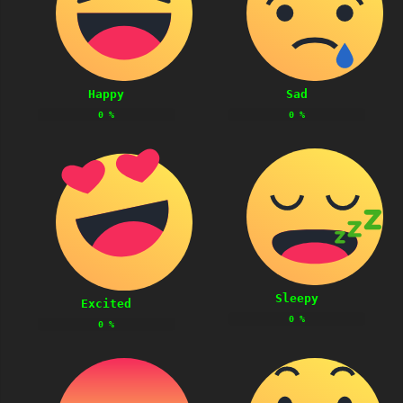
Happy
Sad
0
%
0
%
Sleepy
Excited
0
%
0
%