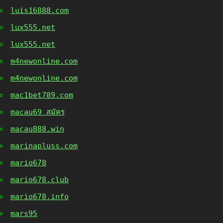
luis16888.com
lux555.net
lux555.net
m4newonline.com
m4newonline.com
mac1bet789.com
macau69 สมัคร
macau888.win
marinapluss.com
mario678
mario678.club
mario678.info
mars95