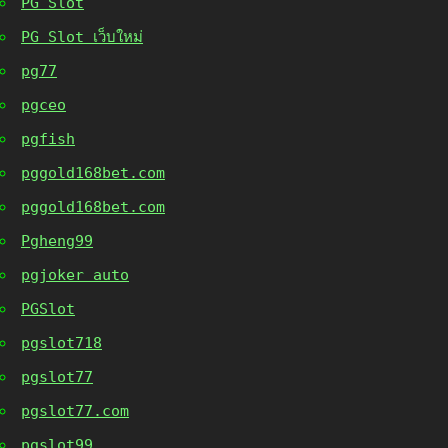
PG Slot
PG Slot เว็บใหม่
pg77
pgceo
pgfish
pggold168bet.com
pggold168bet.com
Pgheng99
pgjoker auto
PGSlot
pgslot718
pgslot77
pgslot77.com
pgslot99