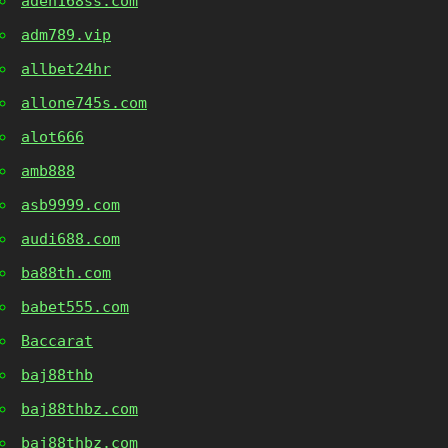
aden168ss.com
adm789.vip
allbet24hr
allone745s.com
alot666
amb888
asb9999.com
audi688.com
ba88th.com
babet555.com
Baccarat
baj88thb
baj88thbz.com
baj88thbz.com