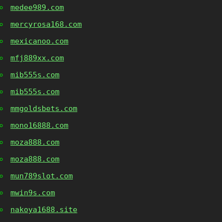
medee989.com
mercyrosa168.com
mexicanoo.com
mfj889xx.com
mib555s.com
mib555s.com
mmgoldsbets.com
mono16888.com
moza888.com
moza888.com
mun789slot.com
mwin9s.com
nakoya1688.site