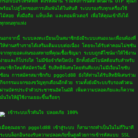
กรอกเบอร์โทรศัพท์ ตั้งรหัสผ่าน รวมทั้งการันตีตัวตนผ่าน OTP คุณก็
พร้อมไปสู่โลกของการเดิมพันได้ในทันที ระบบรองรับทุกเครื่องใช้
ไม้สอย ทั้งมือถือ แท็บเล็ต และคอมพิวเตอร์ เพื่อให้คุณเข้าถึงได้
ทุกหนทุกแห่ง
นอกจากนี้ ระบบลงทะเบียนเป็นสมาชิกยังมีระบบเสนอแนะเพื่อนพ้องที่
ให้ท่านสร้างรายได้เสริมเติมแบบต่อเนื่อง โดยจะได้รับค่าคอมไม่ชชัน
จากทุกยอดเล่นของสหายที่คุณเชื้อเชิญมา ระบบถูกดีไซน์มาให้ใช้งาน
ง่ายและก็โปร่งใส ไม่มีข้อจำกัดปิดบัง อีกทั้งยังมีโบนัสต้อนรับสำหรับ
สมาชิกใหม่ที่สมัครวันนี้ รับสิทธิพิเศษโดยทันทีแบบไม่มีเงื่อนไขซับ
ซ้อน การสมัครสมาชิกกับ pggold88 ยังให้ท่านได้รับสิทธิพิเศษร่วม
กิจกรรมแจกของขวัญทุกเดือนอีกด้วย รวมทั้งยังมีระบบรับรองตัวตน
ผ่านบัตรประจำตัวประชาชนอัตโนมัติ เพิ่มความปลอดภัยและก็ความ
มั่นใจให้ผู้ใช้งานเยอะขึ้นเรื่อยๆ
เข้าระบบเร็วทันใจ ปลอดภัย 100%
เมื่อคุณอยาก pggold88 เข้าสู่ระบบ ก็สามารถทำเป็นในไม่กี่วินาที
ระบบล็อกอินรองรับความปลอดภัยขั้นสูงด้วยการเข้ารหัสแบบ SSL