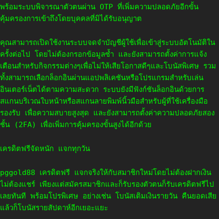
พร้อมระบบพิจารณาตัวตนผ่าน OTP ที่เพิ่มความปลอดภัยอีกขั้น
คุ้มครองการเข้าถึงโดยบุคคลที่มิได้รับอนุญาต
คุณสามารถเปิดใช้งานระบบจดจำบัญชีผู้ใช้เพื่อเข้าสู่ระบบอัตโนมัติใน
ครั้งต่อไป โดยไม่ต้องกรอกข้อมูลซ้ำ และยังสามารถตั้งค่าการแจ้ง
เตือนสำหรับกิจกรรมต่างๆเพื่อไม่ให้เสียโอกาสดีๆและโบนัสพิเศษ รวม
ทั้งสามารถเลือกล็อกอินผ่านแอปพลิเคชันหรือโปรแกรมสำหรับเล่น
อินเตอร์เน็ตได้ตามความสะดวก ระบบยังมีฟังก์ชันล็อกอินด้วยการ
สแกนบริเวณใบหน้าหรือสแกนลายพิมพ์นิ้วมือสำหรับผู้ที่ใช้เครื่องมือ
รองรับ เพื่อความสบายสูงสุด และยังสามารถตั้งค่าความปลอดภัยสอง
ชั้น (2FA) เพื่อเพิ่มการคุ้มครองขั้นสูงได้อีกด้วย
เครดิตฟรีจัดหนัก แจกทุกวัน
pggold88 เครดิตฟรี แจกจริงให้กับสมาชิกใหม่โดยไม่ต้องฝากเงิน
ไม่ต้องแชร์ เพียงแต่สมัครสมาชิกและก็รับรองตัวตนก็รับเครดิตฟรีไป
เลยทันที พร้อมโปรพิเศษ อย่างเช่น โบนัสเติมเงินรายวัน คืนยอดเสีย
แล้วก็โบนัสรายสัปดาห์อีกเยอะแยะ