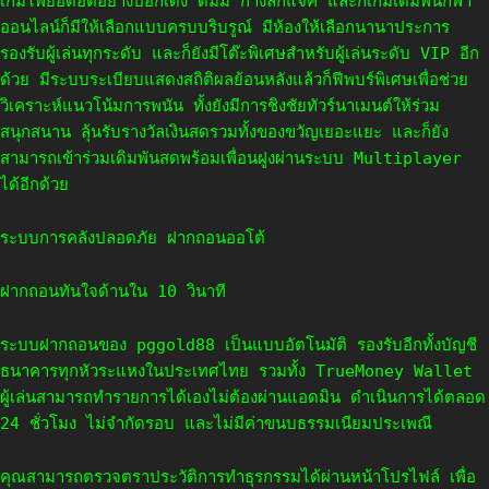
เกมไพ่ยอดฮิตอย่างป๊อกเด้ง ดัมมี่ กางล็กแจ็ค และก็เกมเดิมพันกีฬา
ออนไลน์ก็มีให้เลือกแบบครบบริบรูณ์ มีห้องให้เลือกนานาประการ
รองรับผู้เล่นทุกระดับ และก็ยังมีโต๊ะพิเศษสำหรับผู้เล่นระดับ VIP อีก
ด้วย มีระบบระเบียบแสดงสถิติผลย้อนหลังแล้วก็ฟีพบร์พิเศษเพื่อช่วย
วิเคราะห์แนวโน้มการพนัน ทั้งยังมีการชิงชัยทัวร์นาเมนต์ให้ร่วม
สนุกสนาน ลุ้นรับรางวัลเงินสดรวมทั้งของขวัญเยอะแยะ และก็ยัง
สามารถเข้าร่วมเดิมพันสดพร้อมเพื่อนฝูงผ่านระบบ Multiplayer
ได้อีกด้วย
ระบบการคลังปลอดภัย ฝากถอนออโต้
ฝากถอนทันใจด้านใน 10 วินาที
ระบบฝากถอนของ pggold88 เป็นแบบอัตโนมัติ รองรับอีกทั้งบัญชี
ธนาคารทุกหัวระแหงในประเทศไทย รวมทั้ง TrueMoney Wallet
ผู้เล่นสามารถทำรายการได้เองไม่ต้องผ่านแอดมิน ดำเนินการได้ตลอด
24 ชั่วโมง ไม่จำกัดรอบ และไม่มีค่าขนบธรรมเนียมประเพณี
คุณสามารถตรวจตราประวัติการทำธุรกรรมได้ผ่านหน้าโปรไฟล์ เพื่อ