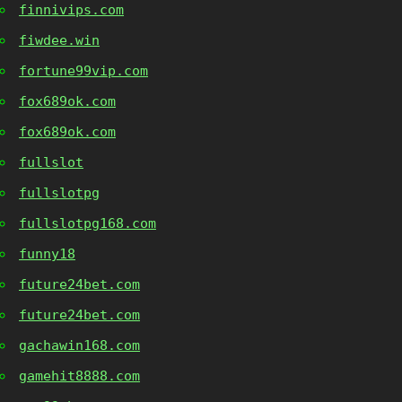
finnivips.com
fiwdee.win
fortune99vip.com
fox689ok.com
fox689ok.com
fullslot
fullslotpg
fullslotpg168.com
funny18
future24bet.com
future24bet.com
gachawin168.com
gamehit8888.com