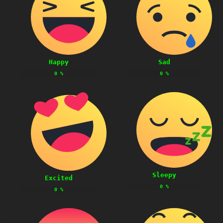
Happy
Sad
0
%
0
%
Sleepy
Excited
0
%
0
%