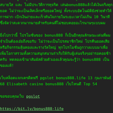
สบายใส และ ไม่มีประวัติการทุจริต เล่นbonus888แล้วได้เงินจริงทุก
ยอด ไม่ว่าจะเป็นเลิศเล็กหรือยอดใหญ่ ทั้งระบบอัตโนมัติยังช่วยทำให้
การฝาก-เบิกเงินง่ายและเร็วทันใจภายในระยะเวลาไม่เกิน 10 วินาที
ซึ่งจัดว่าสะดวกมากมายสำหรับคนที่ไม่ชอบคอยอะไรนานๆแบบผม
ยิ่งไปกว่านี้ โปรโมชั่นของ bonus888 ก็เป็นอีกคุณลักษณะเด่นที่ผม
จำเป็นต้องเอ๋ยถึงขอรับ ไม่ว่าจะเป็นโปรสมาชิกใหม่ โปรคืนยอดเสีย
หรือกิจกรรมลุ้นทองและรางวัลใหญ่ ทุกโปรโมชั่นถูกวางแบบมาเพื่อ
เพิ่มโอกาสรวมทั้งความสนุกสนานร่าเริงให้กับผู้เล่นจริงๆอย่ารอคอยช้า
ครับ ทดลองเข้ามาสัมผัสด้วยตัวเองแล้วคุณจะรู้ว่า bonus888 เป็น
ของแท้!
เว็บสล็อตแจกเครดิตฟรี pgslot bonus888.life 13 กุมภาพันธ์
68 Elisabeth casino bonus888 เว็บไหนดี Top 54
ขอขอบคุณเว็บ
pgslot
https://bit.ly/bonus888-life