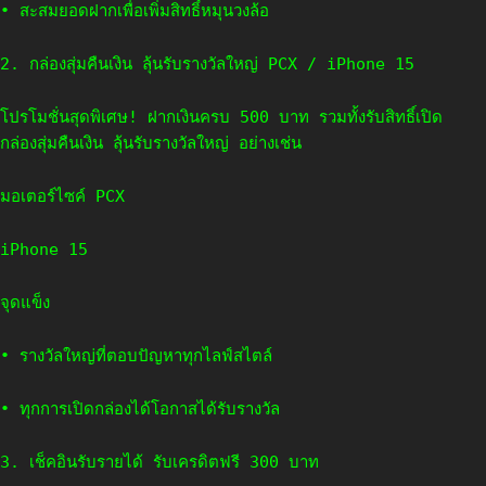
• สะสมยอดฝากเพื่อเพิ่มสิทธิ์หมุนวงล้อ
2. กล่องสุ่มคืนเงิน ลุ้นรับรางวัลใหญ่ PCX / iPhone 15
โปรโมชั่นสุดพิเศษ! ฝากเงินครบ 500 บาท รวมทั้งรับสิทธิ์เปิด
กล่องสุ่มคืนเงิน ลุ้นรับรางวัลใหญ่ อย่างเช่น
มอเตอร์ไซค์ PCX
iPhone 15
จุดแข็ง
• รางวัลใหญ่ที่ตอบปัญหาทุกไลฟ์สไตล์
• ทุกการเปิดกล่องได้โอกาสได้รับรางวัล
3. เช็คอินรับรายได้ รับเครดิตฟรี 300 บาท