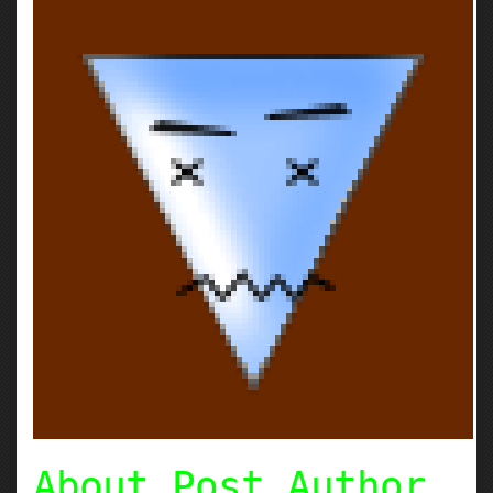
About Post Author