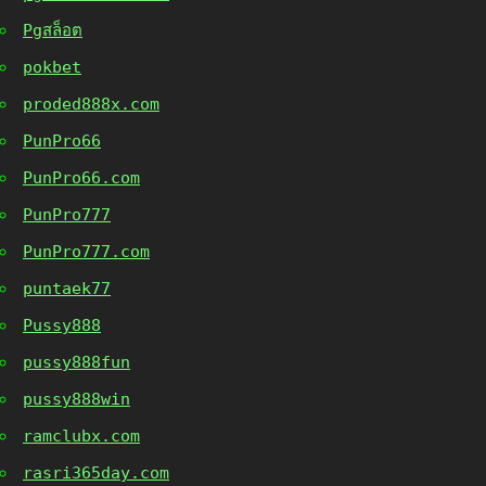
Pgสล็อต
pokbet
proded888x.com
PunPro66
PunPro66.com
PunPro777
PunPro777.com
puntaek77
Pussy888
pussy888fun
pussy888win
ramclubx.com
rasri365day.com