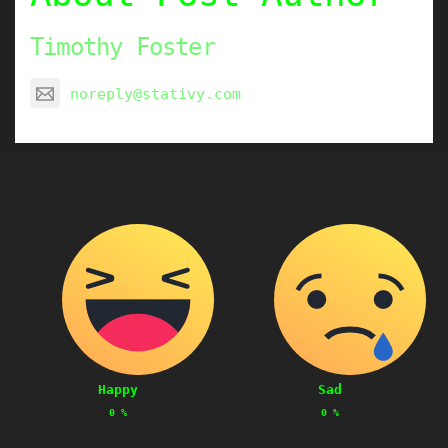
Timothy Foster
noreply@stativy.com
Happy
Sad
0
%
0
%