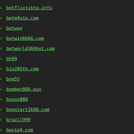
betflixtikto.info
betm4vip.com
betway
betwin6666.com
betworld369hot.com
bh99
bio285th.com
bng55
bombet888.win
bonus888
boonlert1688.com
brazil999
bwvip4.com