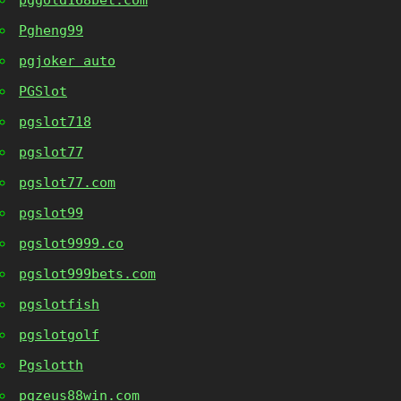
pggold168bet.com
Pgheng99
pgjoker auto
PGSlot
pgslot718
pgslot77
pgslot77.com
pgslot99
pgslot9999.co
pgslot999bets.com
pgslotfish
pgslotgolf
Pgslotth
pgzeus88win.com