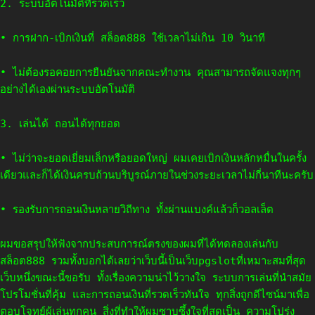
2. ระบบอัตโนมัติที่รวดเร็ว
• การฝาก-เบิกเงินที่ สล็อต888 ใช้เวลาไม่เกิน 10 วินาที
• ไม่ต้องรอคอยการยืนยันจากคณะทำงาน คุณสามารถจัดแจงทุกๆ
อย่างได้เองผ่านระบบอัตโนมัติ
3. เล่นได้ ถอนได้ทุกยอด
• ไม่ว่าจะยอดเยี่ยมเล็กหรือยอดใหญ่ ผมเคยเบิกเงินหลักหมื่นในครั้ง
เดียวและก็ได้เงินครบถ้วนบริบูรณ์ภายในช่วงระยะเวลาไม่กี่นาทีนะครับ
• รองรับการถอนเงินหลายวิถีทาง ทั้งผ่านแบงค์แล้วก็วอลเล็ต
ผมขอสรุปให้ฟังจากประสบการณ์ตรงของผมที่ได้ทดลองเล่นกับ
สล็อต888 รวมทั้งบอกได้เลยว่าเว็บนี้เป็นเว็บpgslotที่เหมาะสมที่สุด
เว็บหนึ่งขณะนี้ขอรับ ทั้งเรื่องความน่าไว้วางใจ ระบบการเล่นที่นำสมัย
โปรโมชั่นที่คุ้ม และการถอนเงินที่รวดเร็วทันใจ ทุกสิ่งถูกดีไซน์มาเพื่อ
ตอบโจทย์ผู้เล่นทุกคน สิ่งที่ทำให้ผมซาบซึ้งใจที่สุดเป็น ความโปร่ง