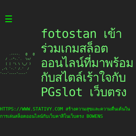
Skip
☰
to
content
fotostan เข้า
ร่วมเกมสล็อต
     .----.   @   @

ออนไลน์ที่มาพร้อม
   / .-"-.`.  \v/

   | | '\ \ \_/ )

 ,-\ `-.' /.'  /

กับสไตล์เร้าใจกับ
'---`----'----'
PGslot เว็บตรง
HTTPS://WWW.STATIVY.COM สร้างความสุขและความตื่นเต้นใน
การเล่นสล็อตออนไลน์กับเว็บคาสิโนเว็บตรง BOWENS