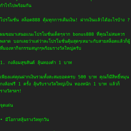
กำไรไปพร้อมกัน
โปรโมชั่น สล็อต888 คุ้มทุกการเติมเงิน! ฝากเงินแล้วได้อะไรบ้าง ?
ผมขอมาเสนอแนะโปรโมชั่นเด็ดๆจาก bonus888 ที่คุณไม่สมควร
พลาด บอกเลยว่าแต่ว่าละโปรโมชั่นคุ้มสุดๆเหมาะกับสายสล็อตแล้วก็ผู้
ที่มองหากิจกรรมสนุกๆพร้อมรางวัลใหญ่ครับ
1. กงล้อมสุขสันต์ ลุ้นทองคำ 1 บาท
เพียงแค่คุณฝากเงินรวมทั้งสะสมยอดครบ 500 บาท คุณก็มีสิทธิ์หมุน
กงล้อฟรี 1 ครั้ง ลุ้นรับรางวัลใหญ่เป็น ทองหนัก 1 บาท แล้วก็
รางวัลฯลฯ!
จุดเด่น
• มีโอกาสลุ้นรางวัลทุกวัน