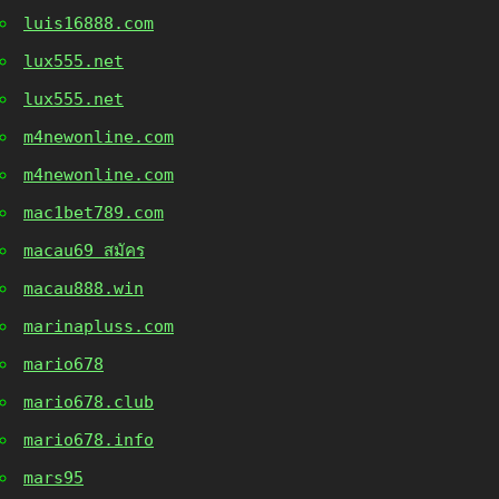
luis16888.com
lux555.net
lux555.net
m4newonline.com
m4newonline.com
mac1bet789.com
macau69 สมัคร
macau888.win
marinapluss.com
mario678
mario678.club
mario678.info
mars95