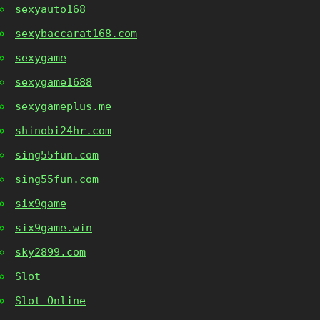
sexyauto168
sexybaccarat168.com
sexygame
sexygame1688
sexygameplus.me
shinobi24hr.com
sing55fun.com
sing55fun.com
six9game
six9game.win
sky2899.com
Slot
Slot Online