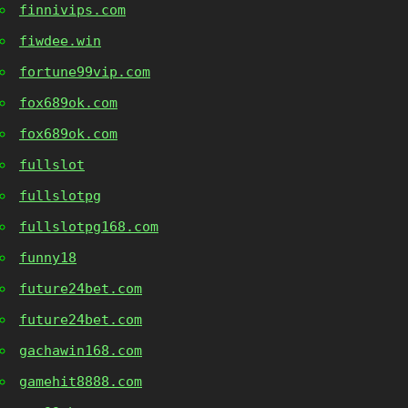
finnivips.com
fiwdee.win
fortune99vip.com
fox689ok.com
fox689ok.com
fullslot
fullslotpg
fullslotpg168.com
funny18
future24bet.com
future24bet.com
gachawin168.com
gamehit8888.com