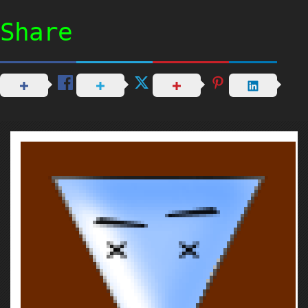
Share