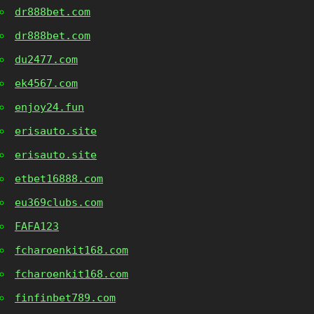
dr888bet.com
dr888bet.com
du2477.com
ek4567.com
enjoy24.fun
erisauto.site
erisauto.site
etbet16888.com
eu369clubs.com
FAFA123
fcharoenkit168.com
fcharoenkit168.com
finfinbet789.com