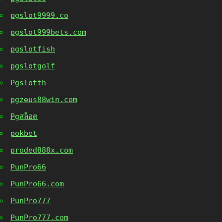
pgslot9999.co
pgslot999bets.com
pgslotfish
pgslotgolf
Pgslotth
pgzeus88win.com
Pgสล็อต
pokbet
proded888x.com
PunPro66
PunPro66.com
PunPro777
PunPro777.com