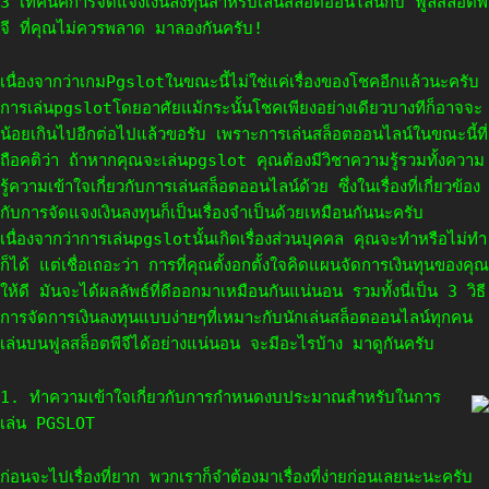
3 เทคนิคการจัดแจงเงินลงทุนสำหรับเล่นสล็อตออนไลน์กับ ฟูลสล็อตพี
จี ที่คุณไม่ควรพลาด มาลองกันครับ!
เนื่องจากว่าเกมPgslotในขณะนี้ไม่ใช่แค่เรื่องของโชคอีกแล้วนะครับ
การเล่นpgslotโดยอาศัยแม้กระนั้นโชคเพียงอย่างเดียวบางทีก็อาจจะ
น้อยเกินไปอีกต่อไปแล้วขอรับ เพราะการเล่นสล็อตออนไลน์ในขณะนี้ที่
ถือคติว่า ถ้าหากคุณจะเล่นpgslot คุณต้องมีวิชาความรู้รวมทั้งความ
รู้ความเข้าใจเกี่ยวกับการเล่นสล็อตออนไลน์ด้วย ซึ่งในเรื่องที่เกี่ยวข้อง
กับการจัดแจงเงินลงทุนก็เป็นเรื่องจำเป็นด้วยเหมือนกันนะครับ
เนื่องจากว่าการเล่นpgslotนั้นเกิดเรื่องส่วนบุคคล คุณจะทำหรือไม่ทำ
ก็ได้ แต่เชื่อเถอะว่า การที่คุณตั้งอกตั้งใจคิดแผนจัดการเงินทุนของคุณ
ให้ดี มันจะได้ผลลัพธ์ที่ดีออกมาเหมือนกันแน่นอน รวมทั้งนี่เป็น 3 วิธี
การจัดการเงินลงทุนแบบง่ายๆที่เหมาะกับนักเล่นสล็อตออนไลน์ทุกคน
เล่นบนฟูลสล็อตพีจีได้อย่างแน่นอน จะมีอะไรบ้าง มาดูกันครับ
1. ทำความเข้าใจเกี่ยวกับการกำหนดงบประมาณสำหรับในการ
เล่น PGSLOT
ก่อนจะไปเรื่องที่ยาก พวกเราก็จำต้องมาเรื่องที่ง่ายก่อนเลยนะนะครับ