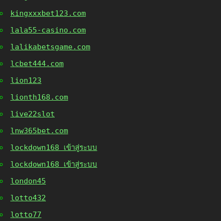
kingxxxbet123.com
lala55-casino.com
lalikabetsgame.com
lcbet444.com
lion123
lionth168.com
live22slot
lnw365bet.com
lockdown168 เข้าสู่ระบบ
lockdown168 เข้าสู่ระบบ
london45
lotto432
lotto77