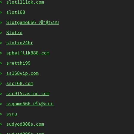
slot1111ok.com
slot168
Slotgame666 เข้าสู่ระบบ
Slotxo
slotxo24hr
spbetflik888.com
sretthi99
ss168vip.com
ssc168.com
ssc915casino.com
ssgame666 เข้าสู่ระบบ
ssru
sudyod888s.com