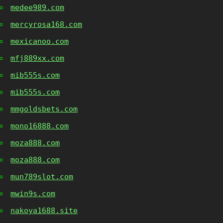
medee989.com
mercyrosa168.com
mexicanoo.com
mfj889xx.com
mib555s.com
mib555s.com
mmgoldsbets.com
mono16888.com
moza888.com
moza888.com
mun789slot.com
mwin9s.com
nakoya1688.site