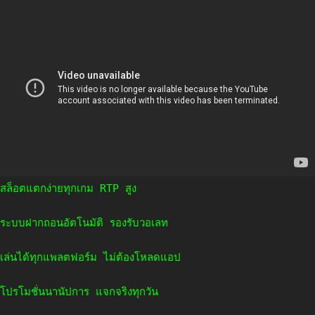
สล็อตแตกง่ายทุกเกม RTP สูง
ระบบฝากถอนอัตโนมัติ รองรับวอเลท
เล่นได้ทุกแพลตฟอร์ม ไม่ต้องโหลดแอป
โปรโมชั่นนานัปการ แจกจริงทุกวัน