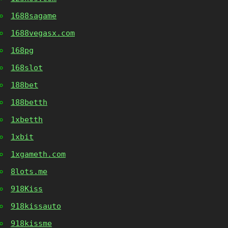
1688sagame
1688vegasx.com
168pg
168slot
188bet
188betth
1xbetth
1xbit
1xgameth.com
8lots.me
918Kiss
918kissauto
918kissme