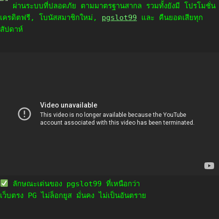
ผ่านระบบที่ปลอดภัย ตามมาตรฐานสากล รวมทั้งยังมี โปรโมชั่น
เครดิตฟรี, โบนัสสมาชิกใหม่,
pgslot99
และ คืนยอดเสียทุก
สัปดาห์
ลักษณะเด่นของ pgslot99 ที่เหนือกว่า
เว็บตรง PG ไม่ล็อกยูส มั่นคง ไม่เป็นอันตราย