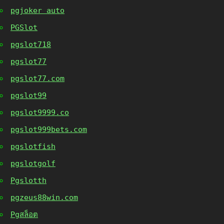
pgjoker auto
PGSlot
pgslot718
pgslot77
pgslot77.com
pgslot99
pgslot9999.co
pgslot999bets.com
pgslotfish
pgslotgolf
Pgslotth
pgzeus88win.com
Pgสล็อต