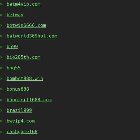
betm4vip.com
betway
betwin6666.com
betworld369hot.com
bh99
bio285th.com
bng55
bombet888.win
bonus888
boonlert1688.com
brazil999
bwvip4.com
cashgame168