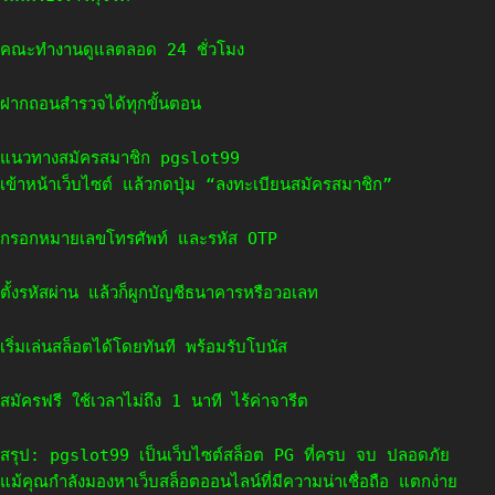
คณะทำงานดูแลตลอด 24 ชั่วโมง
ฝากถอนสำรวจได้ทุกขั้นตอน
แนวทางสมัครสมาชิก pgslot99
เข้าหน้าเว็บไซต์ แล้วกดปุ่ม “ลงทะเบียนสมัครสมาชิก”
กรอกหมายเลขโทรศัพท์ และรหัส OTP
ตั้งรหัสผ่าน แล้วก็ผูกบัญชีธนาคารหรือวอเลท
เริ่มเล่นสล็อตได้โดยทันที พร้อมรับโบนัส
สมัครฟรี ใช้เวลาไม่ถึง 1 นาที ไร้ค่าจารีต
สรุป: pgslot99 เป็นเว็บไซต์สล็อต PG ที่ครบ จบ ปลอดภัย
แม้คุณกำลังมองหาเว็บสล็อตออนไลน์ที่มีความน่าเชื่อถือ แตกง่าย