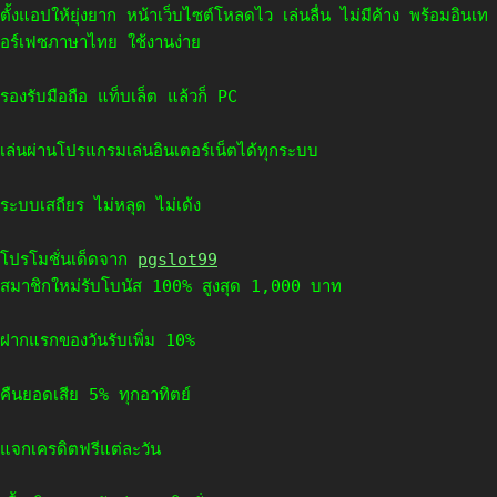
ตั้งแอปให้ยุ่งยาก หน้าเว็บไซต์โหลดไว เล่นลื่น ไม่มีค้าง พร้อมอินเท
อร์เฟซภาษาไทย ใช้งานง่าย
รองรับมือถือ แท็บเล็ต แล้วก็ PC
เล่นผ่านโปรแกรมเล่นอินเตอร์เน็ตได้ทุกระบบ
ระบบเสถียร ไม่หลุด ไม่เด้ง
โปรโมชั่นเด็ดจาก
pgslot99
สมาชิกใหม่รับโบนัส 100% สูงสุด 1,000 บาท
ฝากแรกของวันรับเพิ่ม 10%
คืนยอดเสีย 5% ทุกอาทิตย์
แจกเครดิตฟรีแต่ละวัน