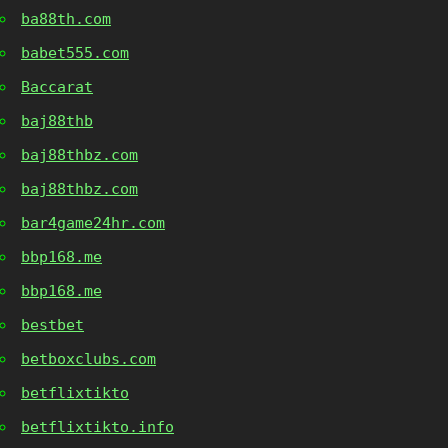
ba88th.com
babet555.com
Baccarat
baj88thb
baj88thbz.com
baj88thbz.com
bar4game24hr.com
bbp168.me
bbp168.me
bestbet
betboxclubs.com
betflixtikto
betflixtikto.info