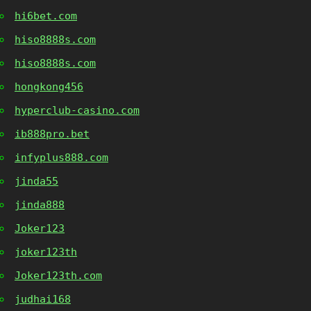
hi6bet.com
hiso8888s.com
hiso8888s.com
hongkong456
hyperclub-casino.com
ib888pro.bet
infyplus888.com
jinda55
jinda888
Joker123
joker123th
Joker123th.com
judhai168