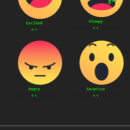
Sleepy
Excited
0
%
0
%
Angry
Surprise
0
%
0
%