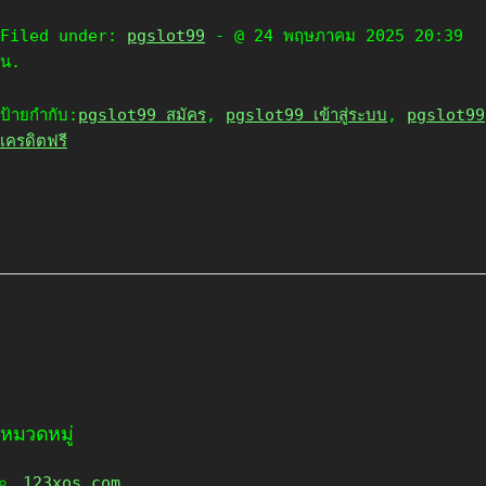
Filed under:
pgslot99
- @ 24 พฤษภาคม 2025 20:39
น.
ป้ายกำกับ:
pgslot99 สมัคร
,
pgslot99 เข้าสู่ระบบ
,
pgslot99
เครดิตฟรี
หมวดหมู่
123xos.com