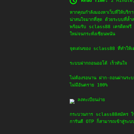
Read Time:
2 Minute
หากคุณกำลังมองหาเว็บที่ให้บริก
น่าสนใจมากที่สุด ด้วยระบบที่ล้
พร้อมรับ sclass88 เครดิตฟรี ไ
ใหม่จนกระทั่งเซียนพนัน
จุดเด่นของ sclass88 ที่ทำให้เ
ระบบฝากถอนออโต้ เร็วทันใจ
ไม่ต้องรอนาน ฝาก-ถอนผ่านระบบอั
ไม่มีอันตราย 100%
ลงทะเบียนง่าย
กระบวนการ sclass88สมัคร ใช้เวล
การันตี OTP ก็สามารถเข้าสู่ระบบแ