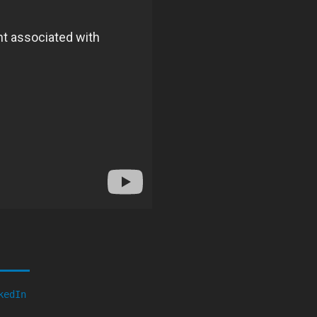
kedIn