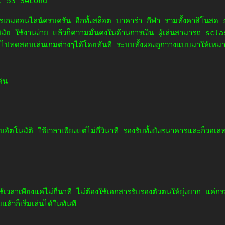
, 53 Second
ารเกมออนไลน์ครบครัน อีกทั้งสล็อต บาคาร่า กีฬา รวมทั้งคาสิโนสด s
ำสมัย ใช้งานง่าย แล้วก็ความมั่นคงในด้านการเงิน ผู้เล่นสามารถ scl
ปทดสอบเล่นเกมต่างๆได้โดยทันที ระบบทั้งผองถูกวางแบบมาให้เหมาะสมก
ด่น
ตโนมัติ ใช้เวลาเพียงแต่ไม่กี่วินาที รองรับทั้งยังธนาคารและก็วอเ
าเพียงแค่ไม่กี่นาที ไม่ต้องใช้เอกสารรับรองตัวตนให้ยุ่งยาก แค่ก
ล้วก็เริ่มเล่นได้ในทันที