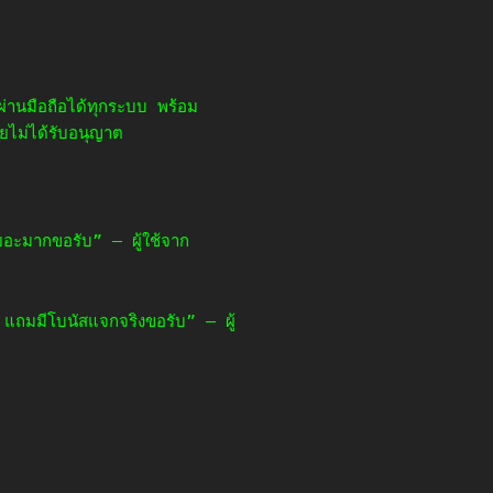
่านมือถือได้ทุกระบบ พร้อม
ไม่ได้รับอนุญาต
เยอะมากขอรับ” – ผู้ใช้จาก
ก แถมมีโบนัสแจกจริงขอรับ” – ผู้