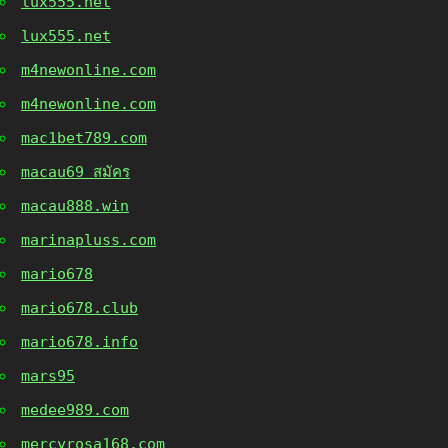
lux555.net
lux555.net
m4newonline.com
m4newonline.com
mac1bet789.com
macau69 สมัคร
macau888.win
marinapluss.com
mario678
mario678.club
mario678.info
mars95
medee989.com
mercyrosa168.com