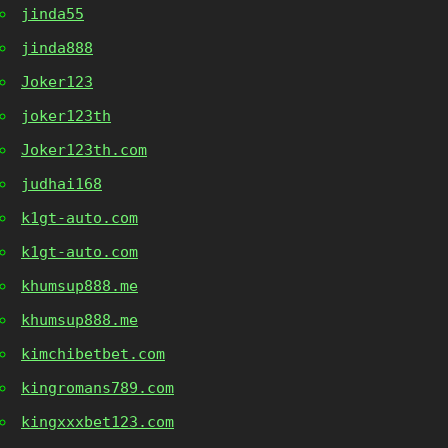
jinda55
jinda888
Joker123
joker123th
Joker123th.com
judhai168
k1gt-auto.com
k1gt-auto.com
khumsup888.me
khumsup888.me
kimchibetbet.com
kingromans789.com
kingxxxbet123.com