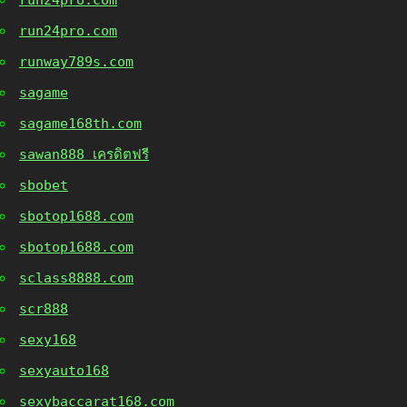
run24pro.com
run24pro.com
runway789s.com
sagame
sagame168th.com
sawan888 เครดิตฟรี
sbobet
sbotop1688.com
sbotop1688.com
sclass8888.com
scr888
sexy168
sexyauto168
sexybaccarat168.com