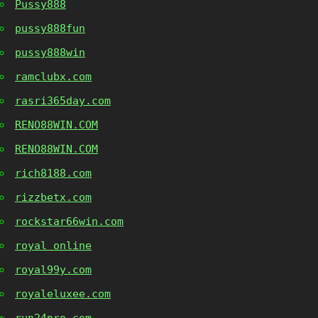
Pussy888
pussy888fun
pussy888win
ramclubx.com
rasri365day.com
RENO88WIN.COM
RENO88WIN.COM
rich8188.com
rizzbetx.com
rockstar66win.com
royal online
royal99y.com
royaleluxee.com