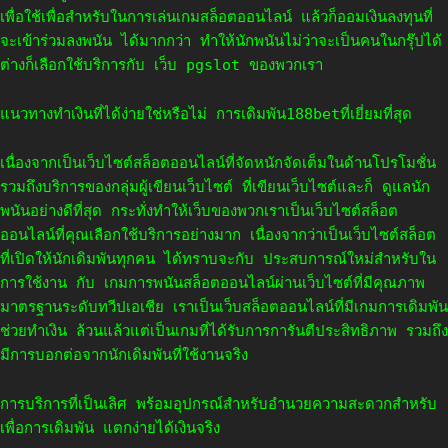
เพื่อใช้เพื่อสำหรับในการเล่นเกมสล็อตออนไลน์ แล้วก็ออมเงินลงทุนที่
จะเข้าร่วมลงพนัน ได้มากกว่า ทำให้นักพนันไม่ว่าจะเป็นคนในกรุ๊ปได้
ต่างก็เลือกใช้บริการกับ เว็บ pgslot ของพวกเรา
แนวทางทำเงินที่ได้ง่ายใช่หรือไม่ การเดิมพัน188betที่เยี่ยมที่สุด
เนื่องจากเป็นเว็บไซต์สล็อตออนไลน์ที่จัดหนักจัดเต็มในด้านโปรโมชั่น
รวมถึงบริการของกลุ่มผู้เขียนเว็บไซต์ ที่เขียนเว็บไซต์และก็ ดูแลนัก
พนันอย่างดีที่สุด กระทั่งทำให้เว็บของพวกเราเป็นเว็บไซต์สล็อต
ออนไลน์ที่คุณเลือกใช้บริการอย่างมาก เนื่องจากว่าเป็นเว็บไซต์สล็อต
ที่เปิดให้นักเดิมพันทุกคน ได้ทราบจะกับ ประสบการณ์ใหม่สำหรับใน
การใช้งาน กับ เกมการพนันสล็อตออนไลน์ผ่านเว็บไซต์ที่มีคุณภาพ
มาตรฐานระดับทวีปเอเชีย เราเป็นเว็บสล็อตออนไลน์ที่มีเกมการเดิมพัน
ช่วยทำเงิน ล้วนแล้วแต่เป็นเกมที่ได้รับการการันตีประสิทธิภาพ รวมถึง
มีการบอกต่อจากนักเดิมพันที่ใช้งานจริง
การบริการที่เป็นเลิศ พร้อมอุปกรณ์สำหรับอำนวยความสะดวกสำหรับ
เพื่อการเดิมพัน แตกง่ายได้เงินจริง