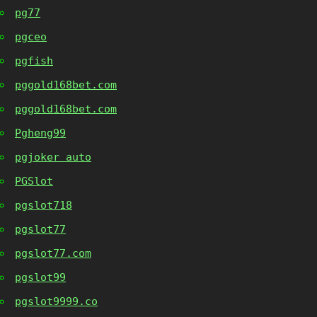
pg77
pgceo
pgfish
pggold168bet.com
pggold168bet.com
Pgheng99
pgjoker auto
PGSlot
pgslot718
pgslot77
pgslot77.com
pgslot99
pgslot9999.co