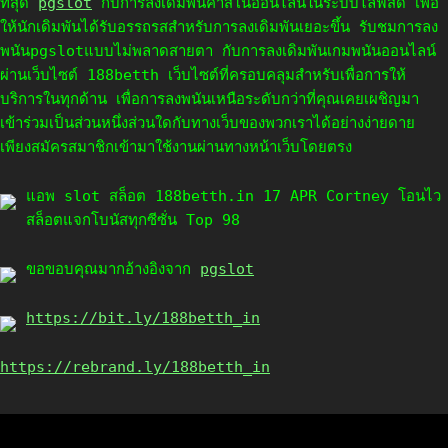
ที่สุด
pgslot
กับการลงเดิมพันคาสิโนออนไลน์ในระบบไลฟ์สด เพื่อ
ให้นักเดิมพันได้รับอรรถรสสำหรับการลงเดิมพันเยอะขึ้น รับชมการลง
พนันpgslotแบบไม่พลาดสายตา กับการลงเดิมพันเกมพนันออนไลน์
ผ่านเว็บไซต์ 188betth เว็บไซต์ที่ครอบคลุมสำหรับเพื่อการให้
บริการในทุกด้าน เพื่อการลงพนันเหนือระดับกว่าที่คุณเคยเผชิญมา
เข้าร่วมเป็นส่วนหนึ่งส่วนใดกับทางเว็บของพวกเราได้อย่างง่ายดาย
เพียงสมัครสมาชิกเข้ามาใช้งานผ่านทางหน้าเว็บโดยตรง
แอพ slot สล็อต 188betth.in 17 APR Cortney โอนไว
สล็อตแจกโบนัสทุกซีซั่น Top 98
ขอขอบคุณมากอ้างอิงจาก
pgslot
https://bit.ly/188betth_in
https://rebrand.ly/188betth_in