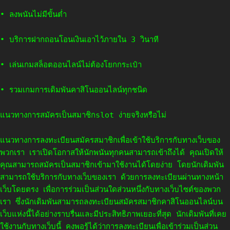
• ลงพนันไม่มีขั้นต่ำ
• บริการฝากถอนโอนเงินเอาไว้ภายใน 3 วินาที
• เล่นเกมสล็อตออนไลน์ไม่ต้องโยกกระเป๋า
• รวมเกมการเดิมพันคาสิโนออนไลน์ทุกชนิด
แนวทางการสมัครเป็นสมาชิกslot ง่ายจริงหรือไม่
แนวทางการลงทะเบียนสมัครสมาชิกเพื่อเข้าใช้บริการกับทางเว็บของ
พวกเรา เราเปิดโอกาสให้นักพนันทุกคนสามารถเข้าถึงได้ คุณเปิดให้
คุณสามารถสมัครเป็นสมาชิกเข้ามาใช้งานได้โดยง่าย โดยนักเดิมพัน
สามารถใช้บริการกับทางเว็บของเรา ด้วยการลงทะเบียนผ่านทางหน้า
เว็บโดยตรง เพื่อการร่วมเป็นส่วนใดส่วนหนึ่งกับทางเว็บไซต์ของพวก
เรา ซึ่งนักเดิมพันสามารถลงทะเบียนสมัครสมาชิกคาสิโนออนไลน์บน
เว็บแห่งนี้ได้อย่างราบรื่นและมีประสิทธิภาพเยอะที่สุด นักเดิมพันที่เคย
ใช้งานกับทางเว็บนี้ คงพอรู้ได้ว่าการลงทะเบียนเพื่อเข้าร่วมเป็นส่วน