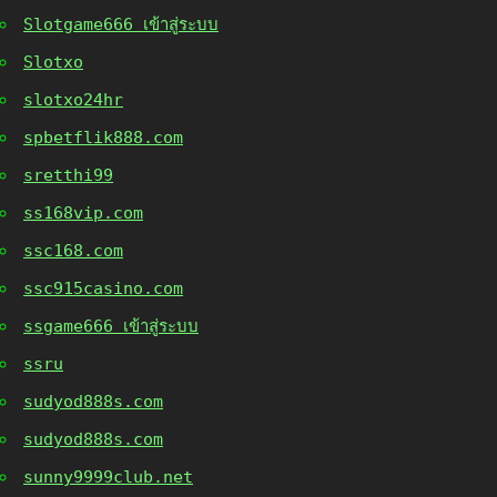
Slotgame666 เข้าสู่ระบบ
Slotxo
slotxo24hr
spbetflik888.com
sretthi99
ss168vip.com
ssc168.com
ssc915casino.com
ssgame666 เข้าสู่ระบบ
ssru
sudyod888s.com
sudyod888s.com
sunny9999club.net