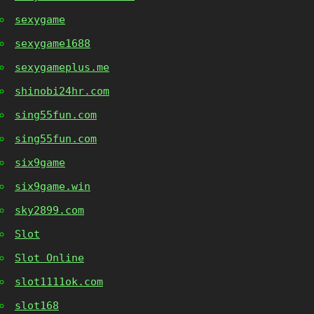
sexygame
sexygame1688
sexygameplus.me
shinobi24hr.com
sing55fun.com
sing55fun.com
six9game
six9game.win
sky2899.com
Slot
Slot Online
slot1111ok.com
slot168