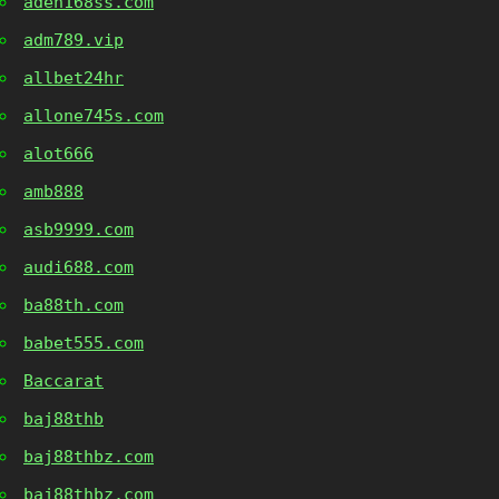
aden168ss.com
adm789.vip
allbet24hr
allone745s.com
alot666
amb888
asb9999.com
audi688.com
ba88th.com
babet555.com
Baccarat
baj88thb
baj88thbz.com
baj88thbz.com