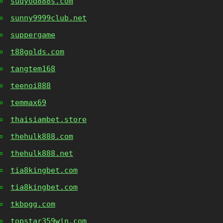
sudyod888s.com
sunny9999club.net
suppergame
t88golds.com
tangtem168
teenoi888
temmax69
thaisiambet.store
thehulk888.com
thehulk888.net
tia8kingbet.com
tia8kingbet.com
tkbpgg.com
topstar359win.com