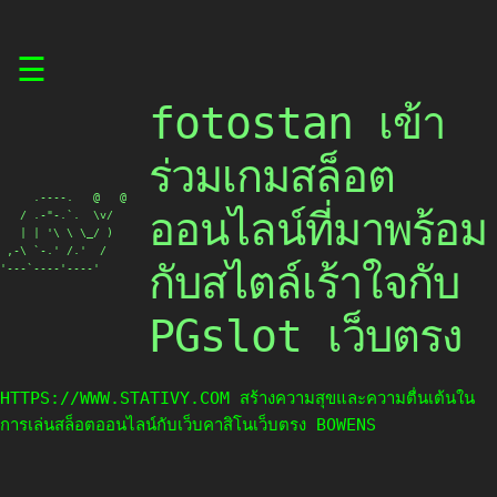
Skip
☰
to
content
fotostan เข้า
ร่วมเกมสล็อต
     .----.   @   @

ออนไลน์ที่มาพร้อม
   / .-"-.`.  \v/

   | | '\ \ \_/ )

 ,-\ `-.' /.'  /

กับสไตล์เร้าใจกับ
'---`----'----'
PGslot เว็บตรง
HTTPS://WWW.STATIVY.COM สร้างความสุขและความตื่นเต้นใน
การเล่นสล็อตออนไลน์กับเว็บคาสิโนเว็บตรง BOWENS