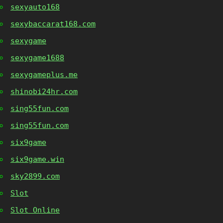
sexyauto168
sexybaccarat168.com
sexygame
sexygame1688
sexygameplus.me
shinobi24hr.com
sing55fun.com
sing55fun.com
six9game
six9game.win
sky2899.com
Slot
Slot Online