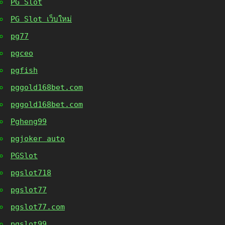
PG Slot
PG Slot เว็บใหม่
pg77
pgceo
pgfish
pggold168bet.com
pggold168bet.com
Pgheng99
pgjoker auto
PGSlot
pgslot718
pgslot77
pgslot77.com
pgslot99