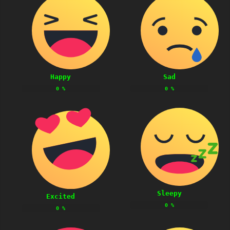
Happy
Sad
0
%
0
%
Sleepy
Excited
0
%
0
%