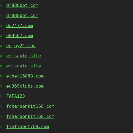
dr888bet.com
dr888bet.com
du2477.com
ek4567.com
enjoy24.fun
erisauto.site
erisauto.site
etbet16888.com
eu369clubs.com
FAFA123
fcharoenkit168.com
fcharoenkit168.com
finfinbet789.com