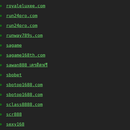
royaleluxee.com
run24pro.com
run24pro.com
runway789s.com
sagame
sagame168th.com
sawan888 เครดิตฟรี
sbobet
sbotop1688.com
sbotop1688.com
sclass8888.com
scr888
sexy168