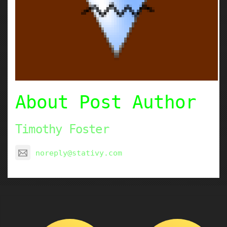
About Post Author
Timothy Foster
noreply@stativy.com