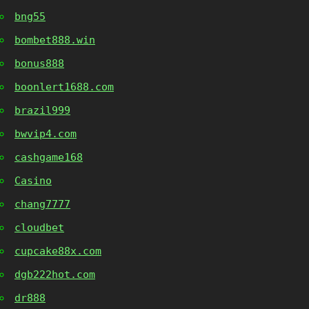
bng55
bombet888.win
bonus888
boonlert1688.com
brazil999
bwvip4.com
cashgame168
Casino
chang7777
cloudbet
cupcake88x.com
dgb222hot.com
dr888