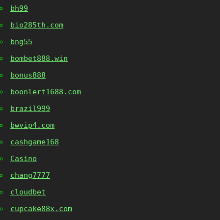
bh99
bio285th.com
bng55
bombet888.win
bonus888
boonlert1688.com
brazil999
bwvip4.com
cashgame168
Casino
chang7777
cloudbet
cupcake88x.com