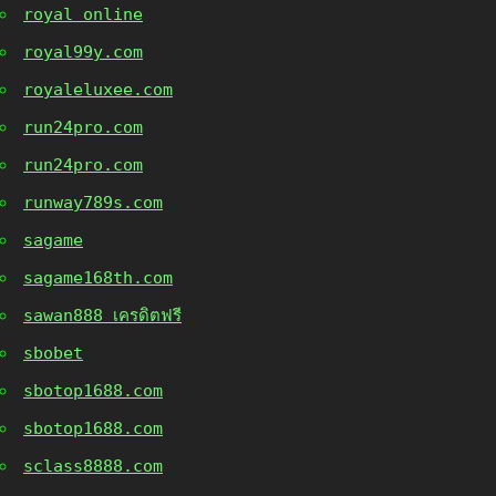
royal online
royal99y.com
royaleluxee.com
run24pro.com
run24pro.com
runway789s.com
sagame
sagame168th.com
sawan888 เครดิตฟรี
sbobet
sbotop1688.com
sbotop1688.com
sclass8888.com