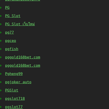
PG
PG Slot
PG Slot เว็บใหม่
pg77
pgceo
pgfish
pggold168bet.com
pggold168bet.com
Pgheng99
pgjoker auto
PGSlot
pgslot718
pgslot77