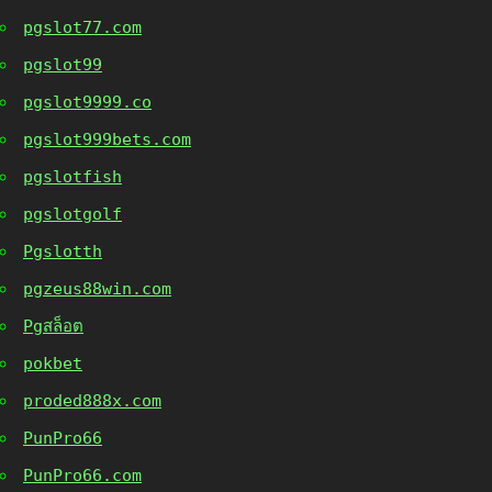
pgslot77.com
pgslot99
pgslot9999.co
pgslot999bets.com
pgslotfish
pgslotgolf
Pgslotth
pgzeus88win.com
Pgสล็อต
pokbet
proded888x.com
PunPro66
PunPro66.com