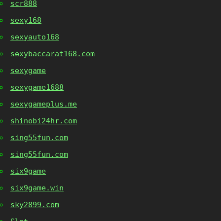
scr888
sexy168
sexyauto168
sexybaccarat168.com
sexygame
sexygame1688
sexygameplus.me
shinobi24hr.com
sing55fun.com
sing55fun.com
six9game
six9game.win
sky2899.com