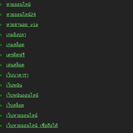
หวยออนไลน์
หวยออนไลน์24
หวยฮานอย vip
เกมยิงปลา
เกมสล็อต
เครดิตฟรี
เล่นสล็อต
เว็บบาคาร่า
เว็บพนัน
เว็บพนันออนไลน์
เว็บสล็อต
เว็บหวยออนไลน์
เว็บหวยออนไลน์ เชื่อถือได้