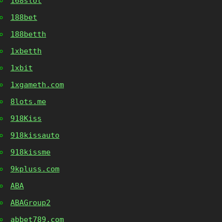
168slot
188bet
188betth
1xbetth
1xbit
1xgameth.com
8lots.me
918Kiss
918kissauto
918kissme
9kpluss.com
ABA
ABAGroup2
abbet789.com