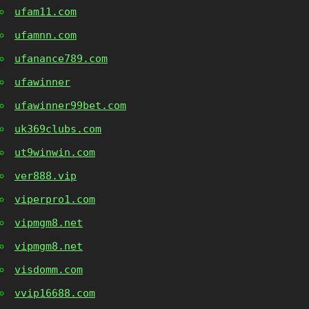
ufam11.com
ufamnn.com
ufanance789.com
ufawinner
ufawinner99bet.com
uk369clubs.com
ut9winwin.com
ver888.vip
viperpro1.com
vipmgm8.net
vipmgm8.net
visdomm.com
vvip16688.com