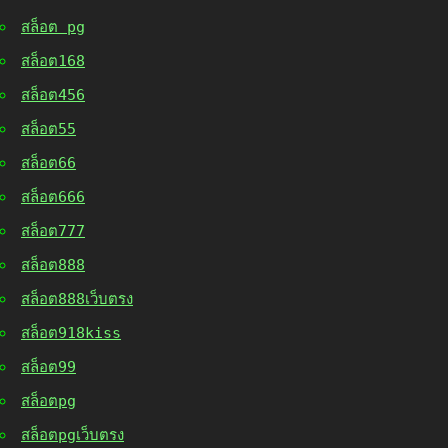
สล็อต pg
สล็อต168
สล็อต456
สล็อต55
สล็อต66
สล็อต666
สล็อต777
สล็อต888
สล็อต888เว็บตรง
สล็อต918kiss
สล็อต99
สล็อตpg
สล็อตpgเว็บตรง