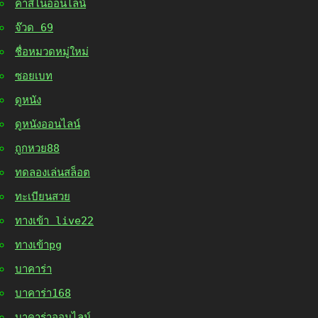
คาสิโนออนไลน์
จ๊วด 69
ชื่อหมวดหมู่ใหม่
ซอยเบท
ดูหนัง
ดูหนังออนไลน์
ถูกหวย88
ทดลองเล่นสล็อต
ทะเบียนสวย
ทางเข้า live22
ทางเข้าpg
บาคาร่า
บาคาร่า168
บาคาร่าออนไลน์