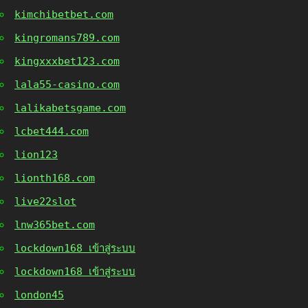
kimchibetbet.com
kingromans789.com
kingxxxbet123.com
lala55-casino.com
lalikabetsgame.com
lcbet444.com
lion123
lionth168.com
live22slot
lnw365bet.com
lockdown168 เข้าสู่ระบบ
lockdown168 เข้าสู่ระบบ
london45