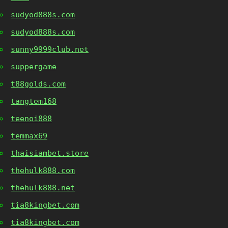
sudyod888s.com
sudyod888s.com
sunny9999club.net
suppergame
t88golds.com
tangtem168
teenoi888
temmax69
thaisiambet.store
thehulk888.com
thehulk888.net
tia8kingbet.com
tia8kingbet.com