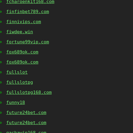
fcharoenkit168.com
finfinbet789.com
finnivips.com
fiwdee.win
fortune99vip.com
fox689ok.com
fox689ok.com
fullslot
fullslotpg
fullslotpg168.com
funny18
future24bet.com
future24bet.com
gachawin168.com