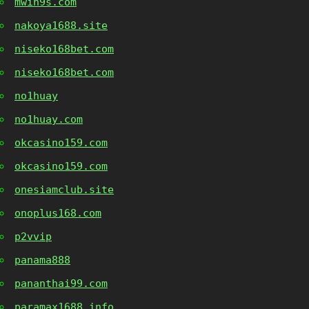
mwin9s.com
nakoya1688.site
niseko168bet.com
niseko168bet.com
no1huay
no1huay.com
okcasino159.com
okcasino159.com
onesiamclub.site
onoplus168.com
p2vvip
panama888
pananthai99.com
paramax1688.info