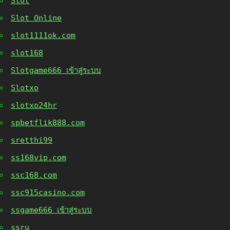
Slot
Slot Online
slot1111ok.com
slot168
Slotgame666 เข้าสู่ระบบ
Slotxo
slotxo24hr
spbetflik888.com
sretthi99
ss168vip.com
ssc168.com
ssc915casino.com
ssgame666 เข้าสู่ระบบ
ssru