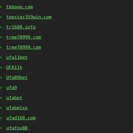
tkbpgg.com
topstar359win.com
tr1688.info
tree78999.com
tree78999.com
ufa11bet
UFA11k
Ufa89bet
ufa9
ufabet
ufabetxx
ufad168.com
ufafox88