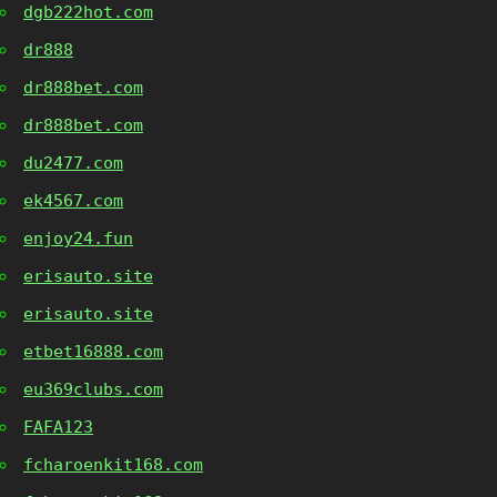
dgb222hot.com
dr888
dr888bet.com
dr888bet.com
du2477.com
ek4567.com
enjoy24.fun
erisauto.site
erisauto.site
etbet16888.com
eu369clubs.com
FAFA123
fcharoenkit168.com