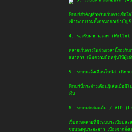
3. ระบบฝากถอนออโต้ (A
ฟีพบร์สำคัญสำหรับเว็บตรงเชื่อ
เข้าระบบรวมทั้งถอนออกเข้าบัญชี
4. รองรับฝากวอเลท (Wallet
หลายเว็บตรงในช่วงเวลานี้รองรับ
ธนาคาร เพิ่มความยืดหยุ่นให้ผู้เล่
5. ระบบแจ้งเตือนโบนัส (Bo
ฟีพบร์นี้กระจ่างเตือนผู้เล่นเมื
เงิน
6. ระบบสะสมแต้ม / VIP (L
เว็บตรงหลายที่มีระบบระเบียบสะสม
ชอบลงทุนระยะยาว เนื่องจากยิ่งเล่