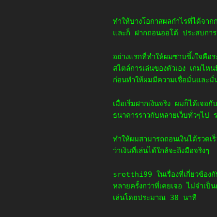
ทำให้บางโอกาสผลกำไรที่ได้จากการ
และก็ ฝากถอนออโต้ ประสบการณ์ก
อย่างแรกที่ทำให้ผมซาบซึ้งใจค
สไตล์การเล่นของตัวเอง เกมไหนมี
ก่อนทำให้ผมมีความเชื่อมั่นและมั่น
เมื่อเริ่มฝากเงินจริง ผมก็ได้เจ
ธนาคารราวกับหลายเว็บทั่วๆไป
ทำให้ผมสามารถถอนเงินได้รวดเร็วทั
ว่าเงินที่เล่นได้ใกล้จะถึงมือจริงๆ
sretthi99 ในเรื่องที่เกี่ยวข้อ
หลายครั้งกว่าที่เคยเจอ ไม่จำเป
เล่นโดยประมาณ 30 นาที