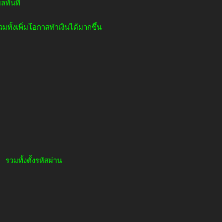
ลทันที
ทั้งเพิ่มโอกาสทำเงินได้มากขึ้น
วมทั้งตั้งรหัสผ่าน