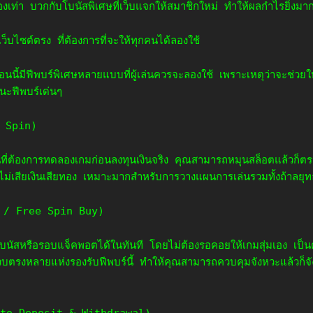
ท่า บวกกับโบนัสพิเศษที่เว็บแจกให้สมาชิกใหม่ ทำให้ผลกำไรยิ่งมาก
ว็บไซต์ตรง ที่ต้องการที่จะให้ทุกคนได้ลองใช้
ี้มีฟีพบร์พิเศษหลายแบบที่ผู้เล่นควรจะลองใช้ เพราะเหตุว่าจะช่วยให้
นะฟีพบร์เด่นๆ
e Spin)
อคนที่ต้องการทดลองเกมก่อนลงทุนเงินจริง คุณสามารถหมุนสล็อตแล้วก็ต
ม่เสียเงินเสียทอง เหมาะมากสำหรับการวางแผนการเล่นรวมทั้งถ้าลยุทธ
re / Free Spin Buy)
่รอบโบนัสหรือรอบแจ็คพอตได้ในทันที โดยไม่ต้องรอคอยให้เกมสุ่มเอง เป็นตั
ๆเว็บตรงหลายแห่งรองรับฟีพบร์นี้ ทำให้คุณสามารถควบคุมจังหวะแล้ว