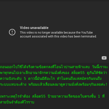
ถอนออกไปใช้ได้จริงตามข้อตกลงที่โอนไวปานสายฟ้าแลบ วันนี้เราจะ
พาทุกคนไปเจาะลึกอาณาจักรความมั่งคั่งของ สล็อต55 ดูกันให้ชัดว่า
ความปังระดับ 5 ดาวนี้มันมีดีอะไร ทำไมคนถึงแห่สมัครกันจนถึง
ระบบแทบจะค้าง พร้อมแล้วเลื่อนลงมาดูความมั่งคั่งพร้อมๆกันเลยค่ะ!
เพราะเหตุไรจำต้อง สล็อต55 ป้ายยาความเริ่ดของเว็บตรงชั้น 1 ที่
สายปั่นจำต้องศิโรราบ