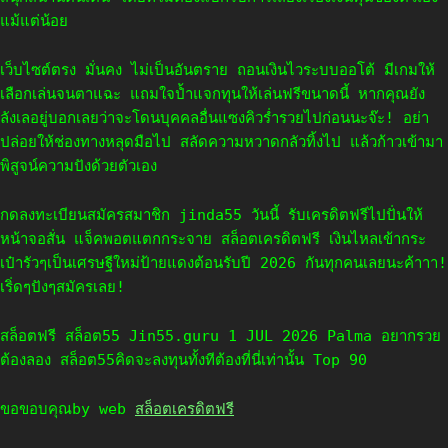
แม้แต่น้อย
เว็บไซต์ตรง มั่นคง ไม่เป็นอันตราย ถอนเงินไวระบบออโต้ มีเกมให้
เลือกเล่นจนตาแฉะ แถมใจป้ำแจกทุนให้เล่นฟรีขนาดนี้ หากคุณยัง
ลังเลอยู่บอกเลยว่าจะโดนบุคคลอื่นแซงคิวร่ำรวยไปก่อนนะจ๊ะ! อย่า
ปล่อยให้ช่องทางหลุดมือไป สลัดความหวาดกลัวทิ้งไป แล้วก้าวเข้ามา
พิสูจน์ความปังด้วยตัวเอง
กดลงทะเบียนสมัครสมาชิก jinda55 วันนี้ รับเครดิตฟรีไปปั่นให้
หน้าจอสั่น แจ็คพอตแตกกระจาย สล็อตเครดิตฟรี เงินไหลเข้ากระ
เป๋ารัวๆเป็นเศรษฐีใหม่ป้ายแดงต้อนรับปี 2026 กันทุกคนเลยนะค้าาา!
เริ่ดๆปังๆสมัครเลย!
สล็อตฟรี สล็อต55 Jin55.guru 1 JUL 2026 Palma อยากรวย
ต้องลอง สล็อต55คิดจะลงทุนทั้งทีต้องที่นี่เท่านั้น Top 90
ขอขอบคุณby web
สล็อตเครดิตฟรี