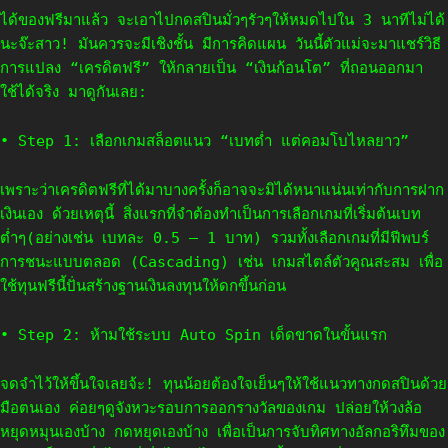
ได้ของฟรีมาแล้ว จะเอาไปกดสปินมั่วๆรัวๆให้หมดไปใน 3 นาทีไม่ได้
นะจ๊ะสาว! มันควรจะมีเชิงชั้น มีการคิดแผน วันนี้ตัวแม่จะมาแชร์วิธี
การแปลง “เครดิตฟรี” ให้กลายเป็น “เงินก้อนโต” ที่ถอนออกมา
ใช้ได้จริง มาดูกันเลย:
• Step 1: เลือกเกมสล็อตแนว “เบทต่ำ แต่คอมโบไหลยาว”
เพราะว่าเครดิตฟรีที่ได้มาบางครั้งก็อาจจะมิได้หนาแน่นเท่ากับการฝาก
เงินเอง ด้วยเหตุนี้ สิ่งแรกที่จำต้องทำเป็นการเลือกเกมที่เริ่มต้นเบท
ต่ำๆ(อย่างเช่น เบทละ 0.5 – 1 บาท) รวมทั้งเลือกเกมที่มีฟีพบร์
การชนะแบบตลอด (Cascading) เช่น เกมสไตล์ตัวคูณสะสม เพื่อ
ใช้ทุนฟรีนี้ปั่นสร้างฐานเงินลงทุนให้ดกขึ้นก่อน
• Step 2: ห้ามใช้ระบบ Auto Spin เด็ดขาดในขั้นแรก
จดจำไว้ให้ขึ้นใจเลยจ้ะ! ทุนน้อยต้องใจเย็นๆให้ใช้แนวทางกดสปินด้วย
มือตนเอง ค่อยๆดูจังหวะรอบการออกรางวัลของเกม ปล่อยให้วงล้อ
หยุดหมุนเองบ้าง กดหยุดเองบ้าง เพื่อเป็นการจับทิศทางอัลกอริทึมของ