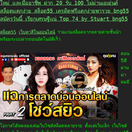
ใหม่ และมืออาชีพ ฝาก 20 รับ 100 ไม่ผ่านเอเย่นต์
สล็อตแตกง่าย สล็อต55 เครดิตฟรีแตกง่ายพารวย bng55
สมัครวันนี้ เรียกเศรษฐีแน่ Top 74 by Stuart bng55
สล็อต55
เว็บคาสิโนออนไลน์
รวมเกมสล็อตจากหลายค่ายชั้นนำ
พร้อมระบบฝากถอนอัตโนมัติเร็ว
ตอน
ปีที่
ผ่าน
มา
ผมมี
โอกาสได้ทดลองเล่นเว็บไซต์สล็อตหลายราย ตั้งแต่เว็บเล็ก เว็บไซต์