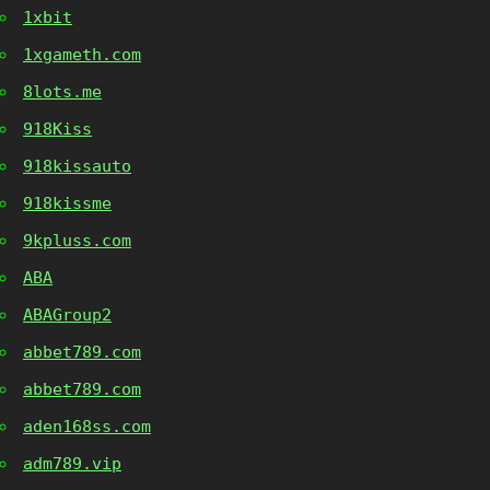
1xbit
1xgameth.com
8lots.me
918Kiss
918kissauto
918kissme
9kpluss.com
ABA
ABAGroup2
abbet789.com
abbet789.com
aden168ss.com
adm789.vip