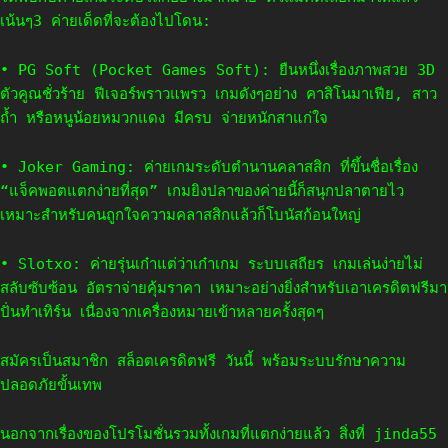
เน้นๆ3 ค่ายเด็ดที่จะต้องไปโดน:
• PG Soft (Pocket Games Soft): ยืนหนึ่งเรื่องภาพสวย 3D
ตัวคูณชั่วร้าย ฟีเจอร์พราวแพรว เกมดังๆอย่าง คาสิโนมาเฟีย, สาว
ถ้ำ หรือหนูน้อยหมวกแดง มีครบ จ่ายหนักสาแก่ใจ
• Joker Gaming: ค่ายเกมระดับตำนานคลาสสิก ที่ขึ้นชื่อเรื่อง
“แจ็คพอตแตกง่ายที่สุด” เกมยิงปลาของค่ายนี้ก็สนุกปลาตายไว
เหมาะสำหรับคนถูกใจความคลาสสิกแล้วก็โบนัสก้อนใหญ่
• Slotxo: ค่ายรุ่นเก๋าแต่ว่าเก๋าเกม ระบบเสถียร เกมเล่นง่ายไม่
สลับซับซ้อน อัตราจ่ายคุ้มราคา เหมาะอย่างยิ่งสำหรับเอาเครดิตฟรีมา
ปั่นทำเทิร์น เนื่องจากเครื่องหมายเข้าหลายครั้งสุดๆ
สมัครเป็นสมาชิก สล็อตเครดิตฟรี วันนี้ พร้อมระบบรักษาความ
ปลอดภัยขั้นเทพ
นอกจากเรื่องของโปรโมชั่นรวมทั้งเกมที่แตกง่ายแล้ว สิ่งที่ jinda55