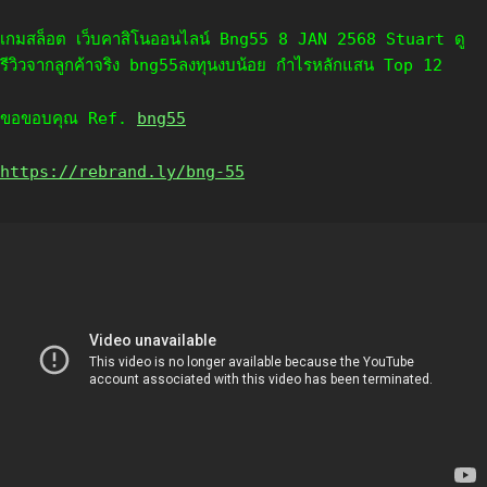
เกมสล็อต เว็บคาสิโนออนไลน์ Bng55 8 JAN 2568 Stuart ดู
รีวิวจากลูกค้าจริง bng55ลงทุนงบน้อย กำไรหลักแสน Top 12
ขอขอบคุณ Ref.
bng55
https://rebrand.ly/bng-55