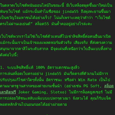
ในตลาดเว็บไซต์พนันออนไลน์ในขณะนี้ มีเว็บสล็อตผุดขึ้นมาใหม่เป็น
พันๆเว็บไซต์ แม้กระนั้นทำไมชื่อของ jinda55 ถึงพุ่งทะยานขึ้นมา
เป็นขวัญใจมหาชนได้อย่างเร็ว? โน่นก็เพราะเหตุว่าคำว่า “เว็บไซต์
ตรงไม่ผ่านเอเย่นต์” สล็อต55 มันค้ำคออยู่อย่างไรล่ะคะ
เว็บไซต์พวกเราไม่ใช่เว็บไซต์ตัวแทนที่ไปเช่าลิขสิทธิ์ต่อคนอื่นมาเปิด
แม้กระนั้นเราเป็นเจ้าของแพลตฟอร์มตัวจริง เสียงจริง ที่ส่งตรงความ
สนุกมาจากคาสิโนระดับสากล มีจุดเด่นที่เหนือกว่าเว็บอื่นแบบทิ้งห่าง
ดังต่อไปนี้:
1. ระบบลิขสิทธิ์แท้ 100% อัตราแตกชนะสูงลิ่ว
การเล่นสล็อตเว็บตรงอย่าง jinda55 มันเริ่ดตรงที่ตัวเกมไม่มีการ
ปรับปรุงแก้ไขค่าใดๆทั้งนั้น อัตราชนะ หรือค่า Win Rate เป็นไป
ตามมาตรฐานสากลของค่ายเกมชั้นนำ (อย่างเช่น PG Soft,
สล็อต
เครดิตฟรี
Joker Gaming, Slotxo) ไม่มีการล็อคยูสเซอร์ ไม่มี
การปล่อยให้ชนะสลับแพ้แบบแปลกๆดวงมา จังหวะได้ คุณก็รับแจ็ค
พอตหลักล้านไปนอนกอดได้อย่างง่ายดาย