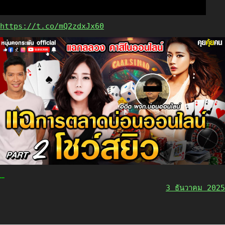
https://t.co/mQ2zdxJx60
…
3 ธันวาคม 2025