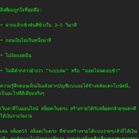
สิ่งที่ผมถูกใจที่สุดคือ:
• ฝากแล้วเข้าทันทีข้างใน 3–5 วินาที
• ถอนเงินไม่เกินหนึ่งนาที
• ไม่ง้อแอดมิน
• ไม่มีคำกล่าวอ้างว่า “ระบบล่ม” หรือ “แอดไม่นตอบช้า”
ความรู้สึกตอนเห็นเงินเด้งฝากบัญชีแบบออโต้ข้างหลังแตกโบนัสนี่…
เป็นอะไรที่ดีเยี่ยมจริงๆ
เว็บคาสิโนออนไลน์ สล็อตเว็บตรง สร้างรายได้กับสล็อตกล้วยๆแตกดี
ได้เงินรางวัลง่าย
เล่น สล็อต55 สล็อตเว็บตรง ที่ช่วยสร้างรายได้แบบง่ายๆแล้วก็ได้เงิน
จริง คนจำนวนไม่น้อยอาจคิดว่า การเล่นสล็อตคือเรื่องของชะตากรรม