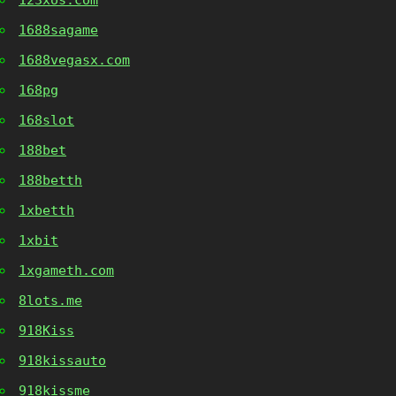
123xos.com
1688sagame
1688vegasx.com
168pg
168slot
188bet
188betth
1xbetth
1xbit
1xgameth.com
8lots.me
918Kiss
918kissauto
918kissme