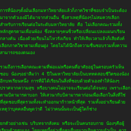
การที่น้องๆตั้งมั่นเลือกมหาวิทยาลัยแล้วก็ภาควิชาที่ชอบจำเป็นจะต้อง
มาจากตัวเองมิได้มาจากส่วนอื่น ซึ่งสาเหตุที่น้องๆไม่สมควรเลือก
สำหรับการเรียนต่อในระดับมหาวิทยาลัย คือ ไม่เลือกคณะรวมทั้ง
หลักสูตรตามเพื่อนพ้อง ซึ่งหลายๆคนซิ่วหรือเปลี่ยนแปลงแผนกเรียน
กลางคัน เนื่องด้วยเรียนไม่ไหวรังเกียจ ทำให้เสียเวลาแล้วก็เสียตังค์
เลือกภาควิชาตามเพื่อนฝูง โดยไม่ได้นึกถึงความชื่นชอบรวมทั้งความ
สามารถของตนเอง
รวมถึงการเลือกคณะตามที่พ่อแม่หรือคนที่อาศัยอยู่ในครอบครัวเห็น
ชอบ น้องๆอย่าลืมว่า 4 ปีในมหาวิทยาลัยเป็นบททดสอบชีวิตของน้อง
อีกบทเรียนหนึ่ง การที่มิได้เรียนในสิ่งที่ชอบด้วยตัวเองทำให้น้องๆ
ปราศจากความสุข หรือบางคนไม่อาจจะเรียนต่อได้จนจบ เพราะเลือก
ตามบิดามารดาบอก ให้เสวนากับบิดามารดาก่อนเพื่อเลือกในสิ่งที่ใช่
ที่สุดชอบที่สุดรวมทั้งจะทำออกมาก้าวหน้าที่สุด รวมทั้งอย่าเรียนด้วย
เหตุว่าบุคคลอื่นพูดว่าดี ไม่ว่าคนนั้นจะเป็นผู้ใดก็ช่าง
ยกตัวอย่างเช่น บริบทจากสังคม หรือจะเป็นคนรอบกาย น้องๆคือผู้
เรียนด้วยตนเอง โดยเหตุนี้อย่าเชื่อคนอื่นๆมากเกินความจำเป็น ควร