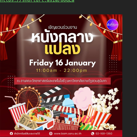
https://shorturl.asia/60qLa