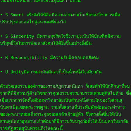
วัฒนธรรมหน่วยงานของสวนสุนันทา มีดังนี้
• S Smart จริงจังให้นิสิตมีความสง่างามในเชิงของวิชาการเพื่อ
ปรับปรุงต่อยอดไปสู่อนาคตที่ผ่องใส
• S Sincerity มีความสุจริตใจซึ่งเรามุ่งเน้นให้บัณฑิตมีความ
บริสุทธิ์ใจในการพัฒนาสังคมให้ดียิ่งขึ้นอย่างยั่งยืน
• R Responsibility มีความรับผิดชอบต่อสังคม
• U Unityมีความสามัคคีและก็เป็นน้ำหนึ่งใจเดียวกัน
ด้วยวัฒนธรรมองค์กรของ
ราชภัฏสวนสุนันทา
ก็เลยทำให้นักศึกษาที่จบ
จากที่นี่มีความรู้ด้านวิชาการคุณธรรมจรรยาบรรณควบคู่กันไปด้วย ซึ่ง
เมื่อแรกการจัดตั้งเดิมมหาวิทยาลัยเป็นส่วนหนึ่งส่วนใดของวังส่วนสุ
นันทาเป็นเขตพระราชฐาน รวมทั้งสถานที่ประทับพักผ่อนพระท่าทาง
ของพระบาทสมเด็จพระจุลจอมเกล้าเจ้าอยู่หัว ซึ่งทรงตั้งขึ้นให้เป็น
สวนสุนันทาอุทยานแล้วต่อมาก็มีการปรับปรุงก่อตั้งให้เป็นมหาวิทยาลัย
ราชภัฏสวนสุนันทาจนถึงในขณะนี้