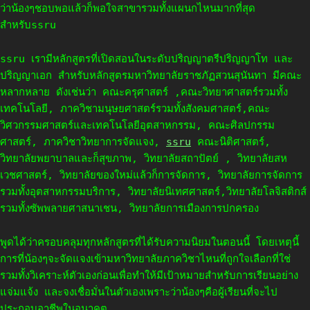
ว่าน้องๆชอบพอแล้วก็พอใจสาขารวมทั้งแผนกไหนมากที่สุด
สำหรับssru
ssru เรามีหลักสูตรที่เปิดสอนในระดับปริญญาตรีปริญญาโท และ
ปริญญาเอก สำหรับหลักสูตรมหาวิทยาลัยราชภัฏสวนสุนันทา มีคณะ
หลากหลาย ดังเช่นว่า คณะครุศาสตร์ ,คณะวิทยาศาสตร์รวมทั้ง
เทคโนโลยี, ภาควิชามนุษยศาสตร์รวมทั้งสังคมศาสตร์,คณะ
วิศวกรรมศาสตร์และเทคโนโลยีอุตสาหกรรม, คณะศิลปกรรม
ศาสตร์, ภาควิชาวิทยาการจัดแจง,
ssru
คณะนิติศาสตร์,
วิทยาลัยพยาบาลและก็สุขภาพ, วิทยาลัยสถาปัตย์ , วิทยาลัยสห
เวชศาสตร์, วิทยาลัยของใหม่แล้วก็การจัดการ, วิทยาลัยการจัดการ
รวมทั้งอุตสาหกรรมบริการ, วิทยาลัยนิเทศศาสตร์,วิทยาลัยโลจิสติกส์
รวมทั้งซัพพลายศาสนาเชน, วิทยาลัยการเมืองการปกครอง
พูดได้ว่าครอบคลุมทุกหลักสูตรที่ได้รับความนิยมในตอนนี้ โดยเหตุนี้
การที่น้องๆจะจัดแจงเข้ามหาวิทยาลัยภาควิชาไหนที่ถูกใจเลือกที่ใช่
รวมทั้งวิเคราะห์ตัวเองก่อนเพื่อทำให้มีเป้าหมายสำหรับการเรียนอย่าง
แจ่มแจ้ง และจงเชื่อมั่นในตัวเองเพราะว่าน้องๆคือผู้เรียนที่จะไป
ประกอบอาชีพในอนาคต