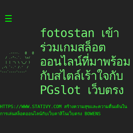
Skip
☰
to
content
fotostan เข้า
ร่วมเกมสล็อต
     .----.   @   @

ออนไลน์ที่มาพร้อม
   / .-"-.`.  \v/

   | | '\ \ \_/ )

 ,-\ `-.' /.'  /

กับสไตล์เร้าใจกับ
'---`----'----'
PGslot เว็บตรง
HTTPS://WWW.STATIVY.COM สร้างความสุขและความตื่นเต้นใน
การเล่นสล็อตออนไลน์กับเว็บคาสิโนเว็บตรง BOWENS