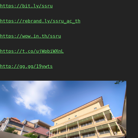
https://bit.ly/ssru
https://rebrand.ly/ssru_ac_th
https://wow.in.th/ssru
https://t.co/ujWpbiWXnL
http://gg.gg/19ywts