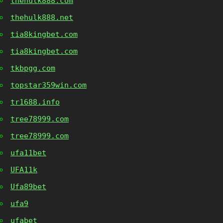
thehulk888.com
thehulk888.net
tia8kingbet.com
tia8kingbet.com
tkbpgg.com
topstar359win.com
tr1688.info
tree78999.com
tree78999.com
ufa11bet
UFA11k
Ufa89bet
ufa9
ufabet