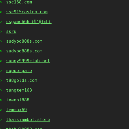
ssc168.com
ssc915casino.com
ssgame666 เข้าสู่ระบบ
ssru
sudyod888s.com
sudyod888s.com
sunny9999club.net
suppergame
t88golds.com
tangtem168
teenoi888
temmax69
thaisiambet.store