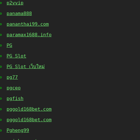
p2vvip
panama888
pananthai99.com
paramax1688.info
PG
PG Slot
PG Slot เว็บใหม่
pg77
pgceo
pgfish
pggold168bet.com
pggold168bet.com
Pgheng99