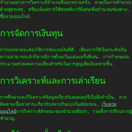
จำนวนอย่างการวิเคราะห์จำนวนที่ออกหลายครั้ง, หวยเงินการคำนวณ
ด้วยสูตรเลข, หรือแม้แต่การใช้ซอฟต์แวร์พิเศษเพื่อคำนวณช่องทาง.
ซื้อหวยออนไลน์
การจัดการเงินทุน
การแทงหวยจะต้องใช้การจัดแจงเงินที่ดี. เลี่ยงการใช้เงินกระทั่งเกิน
ความสามารถแล้วก็ควรมีการตั้งงบในแต่ละครั้งที่เล่น. การกำหนดงบ
ประมาณช่วยลดความเสี่ยงสำหรับในการสูญเสียเงินหลายชิ้น.
การวิเคราะห์และการเล่าเรียน
การศึกษาและก็วิเคราะห์ข้อมูลเกี่ยวกับลอตเตอรี่เป็นสิ่งจำเป็น. ควร
ติดตามเนื้อหาสาระเกี่ยวกับสลากกินแบ่งในสมัยก่อน,
เว็บหวย
ออนไลน์
การวิเคราะห์ลักษณะของจำนวนที่ออก, รวมทั้งการเรียนจากผู้
ชำนาญ.