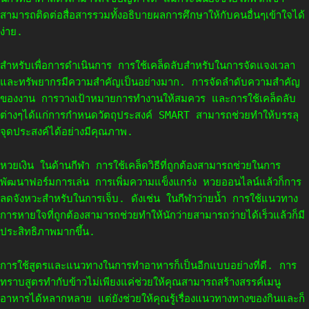
สามารถติดต่อสื่อสารรวมทั้งอธิบายผลการศึกษาให้กับคนอื่นๆเข้าใจได้
ง่าย.
สำหรับเพื่อการดำเนินการ การใช้เคล็ดลับสำหรับในการจัดแจงเวลา
และทรัพยากรมีความสำคัญเป็นอย่างมาก. การจัดลำดับความสำคัญ
ของงาน การวางเป้าหมายการทำงานให้สมควร และการใช้เคล็ดลับ
ต่างๆได้แก่การกำหนดวัตถุประสงค์ SMART สามารถช่วยทำให้บรรลุ
จุดประสงค์ได้อย่างมีคุณภาพ.
หวยเงิน ในด้านกีฬา การใช้เคล็ดวิธีที่ถูกต้องสามารถช่วยในการ
พัฒนาฟอร์มการเล่น การเพิ่มความแข็งแกร่ง หวยออนไลน์แล้วก็การ
ลดจังหวะสำหรับในการเจ็บ. ดังเช่น ในกีฬาว่ายน้ำ การใช้แนวทาง
การหายใจที่ถูกต้องสามารถช่วยทำให้นักว่ายสามารถว่ายได้เร็วแล้วก็มี
ประสิทธิภาพมากขึ้น.
การใช้สูตรและแนวทางในการทำอาหารก็เป็นอีกแบบอย่างที่ดี. การ
ทราบสูตรทำกับข้าวไม่เพียงแค่ช่วยให้คุณสามารถสร้างสรรค์เมนู
อาหารได้หลากหลาย แต่ยังช่วยให้คุณรู้เรื่องแนวทางทางของกินและก็