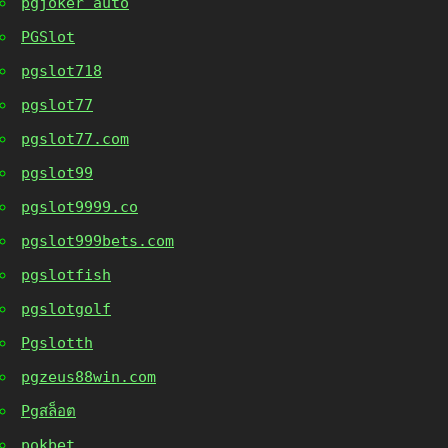
pgjoker auto
PGSlot
pgslot718
pgslot77
pgslot77.com
pgslot99
pgslot9999.co
pgslot999bets.com
pgslotfish
pgslotgolf
Pgslotth
pgzeus88win.com
Pgสล็อต
pokbet