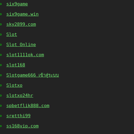
six9game
six9game.win
sky2899.com
Slot
Slot Online
slot1111ok.com
slot168
Slotgame666 เข้าสู่ระบบ
Slotxo
slotxo24hr
spbetflik888.com
sretthi99
ss168vip.com