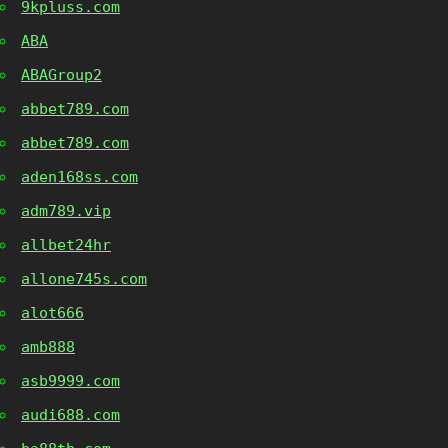
9kpluss.com
ABA
ABAGroup2
abbet789.com
abbet789.com
aden168ss.com
adm789.vip
allbet24hr
allone745s.com
alot666
amb888
asb9999.com
audi688.com