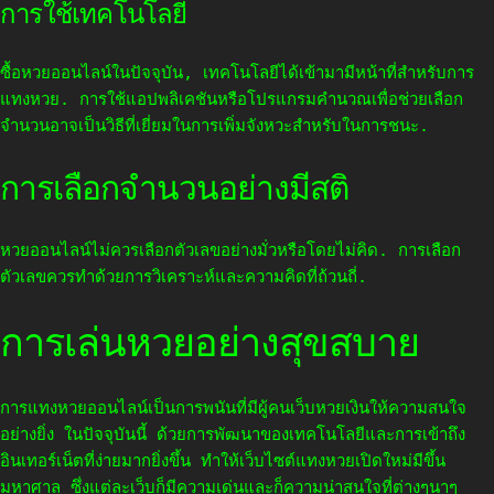
การใช้เทคโนโลยี
ซื้อหวยออนไลน์ในปัจจุบัน, เทคโนโลยีได้เข้ามามีหน้าที่สำหรับการ
แทงหวย. การใช้แอปพลิเคชันหรือโปรแกรมคำนวณเพื่อช่วยเลือก
จำนวนอาจเป็นวิธีที่เยี่ยมในการเพิ่มจังหวะสำหรับในการชนะ.
การเลือกจำนวนอย่างมีสติ
หวยออนไลน์ไม่ควรเลือกตัวเลขอย่างมั่วหรือโดยไม่คิด. การเลือก
ตัวเลขควรทำด้วยการวิเคราะห์และความคิดที่ถ้วนถี่.
การเล่นหวยอย่างสุขสบาย
การแทงหวยออนไลน์เป็นการพนันที่มีผู้คนเว็บหวยเงินให้ความสนใจ
อย่างยิ่ง ในปัจจุบันนี้ ด้วยการพัฒนาของเทคโนโลยีและการเข้าถึง
อินเทอร์เน็ตที่ง่ายมากยิ่งขึ้น ทำให้เว็บไซต์แทงหวยเปิดใหม่มีขึ้น
มหาศาล ซึ่งแต่ละเว็บก็มีความเด่นและก็ความน่าสนใจที่ต่างๆนาๆ