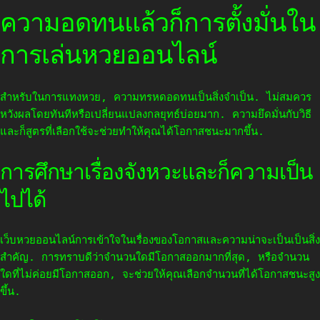
ความอดทนแล้วก็การตั้งมั่นใน
การเล่นหวยออนไลน์
สำหรับในการแทงหวย, ความทรหดอดทนเป็นสิ่งจำเป็น. ไม่สมควร
หวังผลโดยทันทีหรือเปลี่ยนแปลงกลยุทธ์บ่อยมาก. ความยึดมั่นกับวิธี
และก็สูตรที่เลือกใช้จะช่วยทำให้คุณได้โอกาสชนะมากขึ้น.
การศึกษาเรื่องจังหวะและก็ความเป็น
ไปได้
เว็บหวยออนไลน์การเข้าใจในเรื่องของโอกาสและความน่าจะเป็นเป็นสิ่ง
สำคัญ. การทราบดีว่าจำนวนใดมีโอกาสออกมากที่สุด, หรือจำนวน
ใดที่ไม่ค่อยมีโอกาสออก, จะช่วยให้คุณเลือกจำนวนที่ได้โอกาสชนะสูง
ขึ้น.