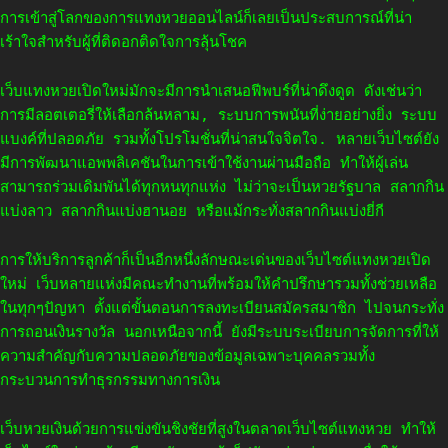
การเข้าสู่โลกของการแทงหวยออนไลน์ก็เลยเป็นประสบการณ์ที่น่า
เร้าใจสำหรับผู้ที่ติดอกติดใจการลุ้นโชค
เว็บแทงหวยเปิดใหม่มักจะมีการนำเสนอฟีพบร์ที่น่าดึงดูด ดังเช่นว่า
การมีลอตเตอรี่ให้เลือกล้นหลาม, ระบบการพนันที่ง่ายอย่างยิ่ง ระบบ
แบงค์ที่ปลอดภัย รวมทั้งโปรโมชั่นที่น่าสนใจจิตใจ. หลายเว็บไซต์ยัง
มีการพัฒนาแอพพลิเคชันในการเข้าใช้งานผ่านมือถือ ทำให้ผู้เล่น
สามารถร่วมเดิมพันได้ทุกหนทุกแห่ง ไม่ว่าจะเป็นหวยรัฐบาล สลากกิน
แบ่งลาว สลากกินแบ่งฮานอย หรือแม้กระทั่งสลากกินแบ่งยี่กี
การให้บริการลูกค้าก็เป็นอีกหนึ่งลักษณะเด่นของเว็บไซต์แทงหวยเปิด
ใหม่ เว็บหลายแห่งมีคณะทำงานที่พร้อมให้คำปรึกษารวมทั้งช่วยเหลือ
ในทุกๆปัญหา ตั้งแต่ขั้นตอนการลงทะเบียนสมัครสมาชิก ไปจนกระทั่ง
การถอนเงินรางวัล นอกเหนือจากนี้ ยังมีระบบระเบียบการจัดการที่ให้
ความสำคัญกับความปลอดภัยของข้อมูลเฉพาะบุคคลรวมทั้ง
กระบวนการทำธุรกรรมทางการเงิน
เว็บหวยเงินด้วยการแข่งขันชิงชัยที่สูงในตลาดเว็บไซต์แทงหวย ทำให้