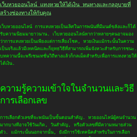
เว็บหวยออนไลน์ แทงหวยให้ได้เงิน หนทางและกลอุบายที่
สร้างช่องทางให้กับคุณ
เว็บหวยออนไลน์ การแทงหวยเป็นเลิศในการพนันที่มีมนต์ขลังและก็ได้
รับความนิยมมายาวนาน. เว็บหวยออนไลน์หากว่าหลายๆคนอาจมอง
ว่าการแทงหวยเป็นเพียงแต่การเสี่ยงโชค, หวยเงินแม้กระนั้นในความ
เป็นจริงแล้วมีเทคนิคและก็ยุทธวิธีที่สามารถเพิ่มจังหวะสำหรับการชนะ.
บทความนี้จะพรีเซนเทชั่นวิถีทางแล้วก็กลเม็ดสำหรับเพื่อการแทงหวยให้
ได้เงิน.
ความรู้ความเข้าใจในจำนวนและวิธี
การเลือกเลข
การเลือกตัวเลขที่จะพนันเป็นขั้นตอนสำคัญ. หวยออนไลน์ผู้คนจำนวน
มากบางทีอาจใช้วันเกิด, วันสำคัญ, หรือตัวเลขที่มีความหมายส่วน
ตัว. แม้กระนั้นนอกจากนั้น, ยังมีการใช้เทคนิคสำหรับในการเลือก