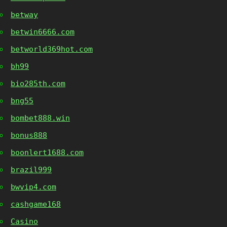
betway
betwin6666.com
betworld369hot.com
bh99
bio285th.com
bng55
bombet888.win
bonus888
boonlert1688.com
brazil999
bwvip4.com
cashgame168
Casino