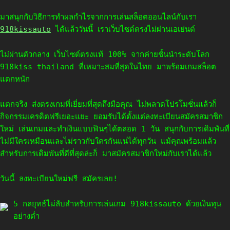
มาสนุกกับวิธีการทำผลกำไรจากการเล่นสล็อตออนไลน์กับเรา
918kissauto
ได้แล้ววันนี้ เราเว็บไซต์ตรงไม่ผ่านเอเย่นต์
ไม่ผ่านตัวกลาง เว็บไซต์ตรงแท้ 100% จากค่ายชั้นนำระดับโลก
918kiss thailand ที่เหมาะสมที่สุดในไทย มาพร้อมเกมสล็อต
แตกหนัก
แตกจริง ส่งตรงเกมที่เยี่ยมที่สุดถึงมือคุณ ไม่พลาดโปรโมชั่นแล้วก็
กิจกรรมเครดิตฟรีเยอะแยะ ยอมรับได้ตั้งแต่ลงทะเบียนสมัครสมาชิก
ใหม่ เล่นเกมและทำเงินแบบฟินๆได้ตลอด 1 วัน สนุกกับการเดิมพันที่
ไม่มีใครเหมือนและไม่ราวกับใครกันแน่ได้ทุกวัน แม้คุณพร้อมแล้ว
สำหรับการเดิมพันที่ดีที่สุดล่ะก็ มาสมัครสมาชิกใหม่กับเราได้แล้ว
วันนี้ ลงทะเบียนใหม่ฟรี สมัครเลย!
5 กลยุทธ์ไม่ลับสำหรับการเล่นเกม 918kissauto ด้วยเงินทุน
อย่างต่ำ