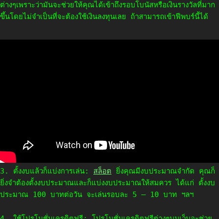
ต่างๆเพราะว่ามันจะช่วยให้คุณได้เข้าถึงรอบโบนัสหรือเงินรางวัลที่มาก
ขึ้นโดยไม่จำเป็นที่จะต้องใช้เงินลงทุนเลย ถ้าสามารถเข้าฟีพบร์นี้ได้
3. ตั้งงบแล้วก็แบ่งการเล่น:
สล็อต
ยิ่งคุณมีงบประมาณจำกัด คุณก็
ยิ่งจำต้องตั้งงบประมาณและก็แบ่งงบประมาณให้สมควร ได้แก่ ตั้งงบ
ประมาณ 100 บาทต่อวัน จะเล่นรอบละ 5 – 10 บาท ฯลฯ
4. ใช้โปรโมชั่นเครดิตฟรี: โปรโมชั่นเครดิตฟรีต่างๆบนเว็บจะช่วย