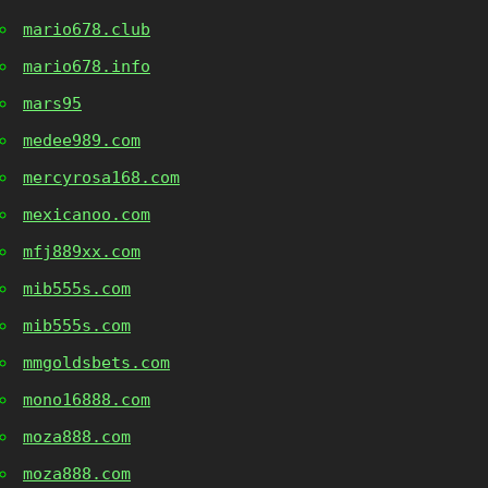
mario678.club
mario678.info
mars95
medee989.com
mercyrosa168.com
mexicanoo.com
mfj889xx.com
mib555s.com
mib555s.com
mmgoldsbets.com
mono16888.com
moza888.com
moza888.com