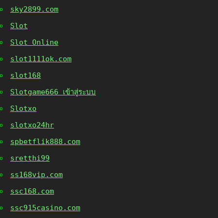
sky2899.com
Slot
Slot Online
slot1111ok.com
slot168
Slotgame666 เข้าสู่ระบบ
Slotxo
slotxo24hr
spbetflik888.com
sretthi99
ss168vip.com
ssc168.com
ssc915casino.com