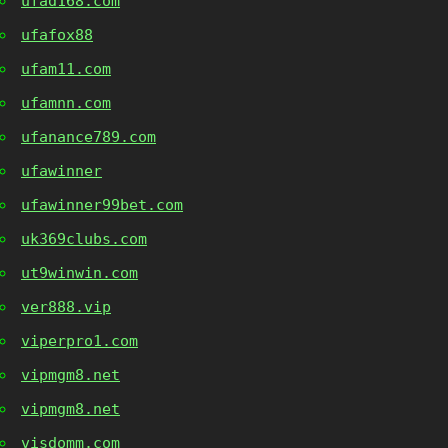
ufad168.com
ufafox88
ufam11.com
ufamnn.com
ufanance789.com
ufawinner
ufawinner99bet.com
uk369clubs.com
ut9winwin.com
ver888.vip
viperpro1.com
vipmgm8.net
vipmgm8.net
visdomm.com