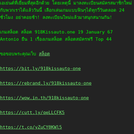
เอเย่นต์ที่เยี่ยมที่สุดอีกด้วย โดยเหตุนี้ มาลงทะเบียนสมัครสมาชิกใหม่
กับพวกเราได้แล้ววันนี้ เลือกเล่นเกมแบบฟินๆได้ทุกวี่วันตลอด 24
ชั่วโมง อย่าคอยช้า! ลงทะเบียนใหม่แล้วมาสนุกสนานกัน!
เกมสล็อต สล็อต 918Kissauto.one 19 January 67
Antonio ยืน 1 เรื่องเกมสล็อต สล็อตสมัครฟรี Top 44
ขอขอบพระคุณเว็บ
สล็อต
https://bit.ly/918kissauto-one
https://rebrand.ly/918kissauto-one
https://wow.in.th/918kissauto-one
https://cutt.ly/qeLLCFK5
https://t.co/yZuCY0KWl5