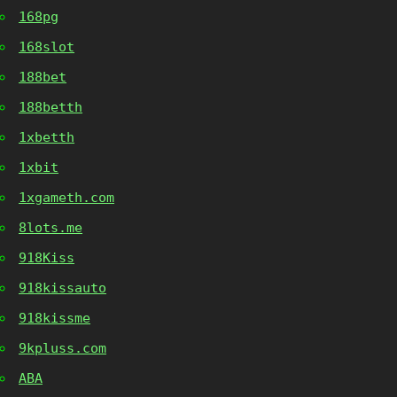
168pg
168slot
188bet
188betth
1xbetth
1xbit
1xgameth.com
8lots.me
918Kiss
918kissauto
918kissme
9kpluss.com
ABA