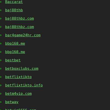
Baccarat
baj88thb
baj88thbz.com
baj88thbz.com
bar4game24hr.com
bbp168.me
bbp168.me
bestbet
betboxclubs.com
betflixtikto
betflixtikto.info
betm4vip.com
betway