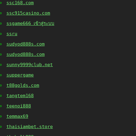
ssc168.com
ssc915casino.com
ssgame666 เข้าสู่ระบบ
ssru
sudyod888s.com
sudyod888s.com
sunny9999club.net
suppergame
t88golds.com
tangtem168
teenoi888
temmax69
thaisiambet.store