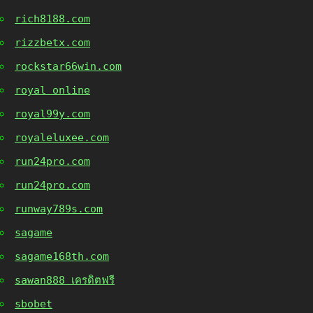
rich8188.com
rizzbetx.com
rockstar66win.com
royal online
royal99y.com
royaleluxee.com
run24pro.com
run24pro.com
runway789s.com
sagame
sagame168th.com
sawan888 เครดิตฟรี
sbobet