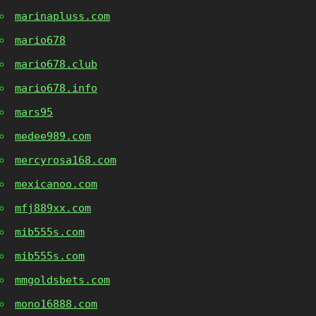
marinapluss.com
mario678
mario678.club
mario678.info
mars95
medee989.com
mercyrosa168.com
mexicanoo.com
mfj889xx.com
mib555s.com
mib555s.com
mmgoldsbets.com
mono16888.com