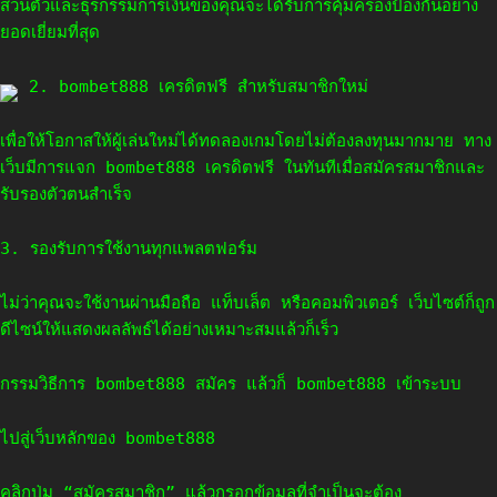
ส่วนตัวและธุรกรรมการเงินของคุณจะได้รับการคุ้มครองป้องกันอย่าง
ยอดเยี่ยมที่สุด
2. bombet888 เครดิตฟรี สำหรับสมาชิกใหม่
เพื่อให้โอกาสให้ผู้เล่นใหม่ได้ทดลองเกมโดยไม่ต้องลงทุนมากมาย ทาง
เว็บมีการแจก bombet888 เครดิตฟรี ในทันทีเมื่อสมัครสมาชิกและ
รับรองตัวตนสำเร็จ
3. รองรับการใช้งานทุกแพลตฟอร์ม
ไม่ว่าคุณจะใช้งานผ่านมือถือ แท็บเล็ต หรือคอมพิวเตอร์ เว็บไซต์ก็ถูก
ดีไซน์ให้แสดงผลลัพธ์ได้อย่างเหมาะสมแล้วก็เร็ว
กรรมวิธีการ bombet888 สมัคร แล้วก็ bombet888 เข้าระบบ
ไปสู่เว็บหลักของ bombet888
คลิกปุ่ม “สมัครสมาชิก” แล้วกรอกข้อมูลที่จำเป็นจะต้อง