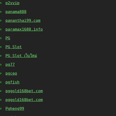
p2vvip
panama888
pananthai99.com
paramax1688.info
PG
PG Slot
PG Slot เว็บใหม่
pg77
pgceo
pgfish
pggold168bet.com
pggold168bet.com
Pgheng99