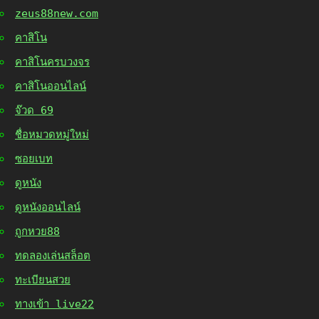
zeus88new.com
คาสิโน
คาสิโนครบวงจร
คาสิโนออนไลน์
จ๊วด 69
ชื่อหมวดหมู่ใหม่
ซอยเบท
ดูหนัง
ดูหนังออนไลน์
ถูกหวย88
ทดลองเล่นสล็อต
ทะเบียนสวย
ทางเข้า live22