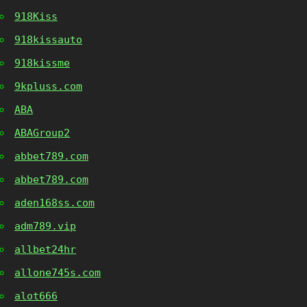
918Kiss
918kissauto
918kissme
9kpluss.com
ABA
ABAGroup2
abbet789.com
abbet789.com
aden168ss.com
adm789.vip
allbet24hr
allone745s.com
alot666