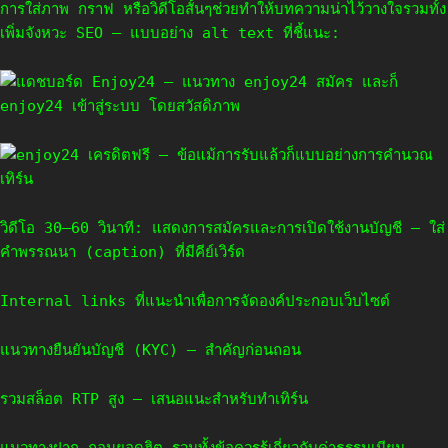
การใส่ภาพ กราฟ หรือวิดีโอสั้นๆช่วยทำให้บทความน่าไว้วางใจรวมทั้ง
เพิ่มจังหวะ SEO — แบบอย่าง alt text ที่ชี้แนะ:
วิดีโอ 30–60 วินาที: แสดงการสมัครและการเปิดใช้งานบัญชี — ใส่
คำพรรณนา (caption) ที่มีคีย์เวิร์ด
Internal links ที่แนะนำเพื่อการจัดองค์ประกอบเว็บไซต์
แนวทางยืนยันบัญชี (KYC) — สำคัญก่อนถอน
รวมสล็อต RTP สูง — เสนอแนะสำหรับทำเทิร์น