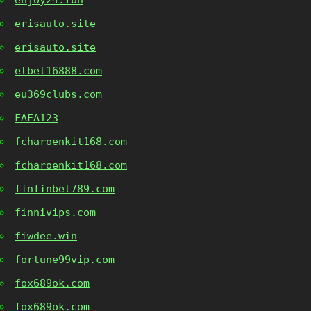
enjoy24.fun
erisauto.site
erisauto.site
etbet16888.com
eu369clubs.com
FAFA123
fcharoenkit168.com
fcharoenkit168.com
finfinbet789.com
finnivips.com
fiwdee.win
fortune99vip.com
fox689ok.com
fox689ok.com