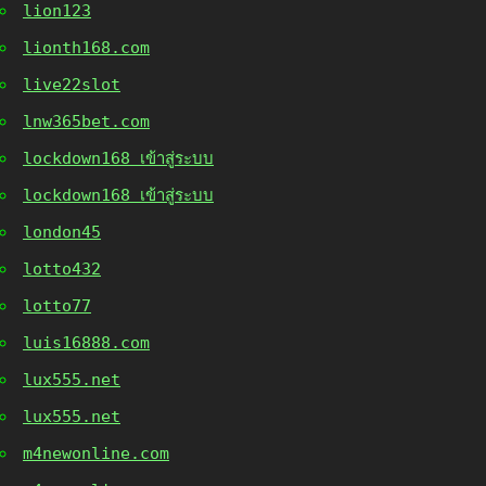
lion123
lionth168.com
live22slot
lnw365bet.com
lockdown168 เข้าสู่ระบบ
lockdown168 เข้าสู่ระบบ
london45
lotto432
lotto77
luis16888.com
lux555.net
lux555.net
m4newonline.com