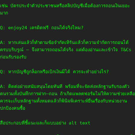
เช่น บัตรประจำตัวประชาชนหรือสลิปบัญชีเมื่อต้องการถอนเงินเยอะ
มาก
Q: enjoy24 เครดิตฟรี ถอนได้จริงไหม?
A: หากเล่นแล้วก็ทำตามข้อจำกัดเทิร์นแล้วก็ความจำกัดการถอนได้
ครบบริบรูณ์ — จึงสามารถถอนได้จริง แต่ต้องอ่านและเข้าใจ T&Cs
ก่อนรับรองรับ
Q: หากบัญชีถูกล็อกหรือเบิกเงินมิได้ ควรจะทำอย่างไร?
A: ติดต่อฝ่ายสนับสนุนโดยทันที พร้อมที่จะจัดส่งหลักฐานรับรองตัว
ตนรวมทั้งบันทึกการฝาก–ถอน ถ้าเกิดแพลตฟอร์มไม่ให้ความช่วยเหลือ
ควรจะเก็บหลักฐานทั้งหมดแล้วก็พินิจพิเคราะห์ยื่นเรื่องกับหน่วยงาน
ปกป้องคนซื้อ
สื่อประกอบที่ชี้แนะและก็แบบอย่าง alt text