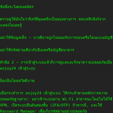
ข้อพึงระวังตอนสมัคร
ตรวจดูให้มั่นใจว่าลิงก์ที่คุณคลิกเป็นของทางการ หลบหลีกลิงก์จาก
แหล่งไม่เคยรู้
อย่าให้ข้อมูลเท็จ — บางทีอาจถูกไม่ยอมรับการถอนหรือโดนแบนบัญชี
อย่าใช้รหัสผ่านเดียวกับอีเมลหรือบัญชีธนาคาร
หัวข้อ 2 — การเข้าสู่ระบบแล้วก็การดูแลและรักษาความปลอดภัยเมื่อ
enjoy24 เข้าสู่ระบบ
ล็อกอินโดยสวัสดิภาพ
เมื่อกระทำการ enjoy24 เข้าสู่ระบบ ให้กระทำตามหลักการความ
ปลอดภัยฐานราก: อย่าเข้าระบบผ่าน Wi-Fi สาธารณะโดยไม่ได้ใช้
VPN, เปิดระบบยืนยันสองชั้น (2FA/OTP) ถ้าหากมี, และใช้
Password Manager เพื่อเก็บรหัสผ่านอย่างปลอดภัย