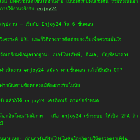
เงิน บทความนี้ดีไซน์ให้อ่านง่าย เป็นมิตรกับคนเริ่มต้น รวมทั้งเน้นย้ำ
การใช้งานจริงกับ
enjoy24
สรุปด่วน — เริ่มกับ Enjoy24 ใน 6 ขั้นตอน
วิเคราะห์ URL และก็วิถีทางการติดต่อของเว็บเพื่อความมั่นใจ
จัดเตรียมข้อมูลรากฐาน: เบอร์โทรศัพท์, อีเมล, บัญชีธนาคาร
ดำเนินงาน enjoy24 สมัคร ตามขั้นตอน แล้วก็ยืนยัน OTP
ฝากเงินตามข้อตกลงแม้ต้องการรับโบนัส
รับแล้วก็ใช้ enjoy24 เครดิตฟรี ตามข้อกำหนด
ล็อกอินโดยสวัสดิภาพ — เมื่อ enjoy24 เข้าระบบ ให้เปิด 2FA ถ้า
มี
หมายเหตุ: ก่อนการันตีรับโปรโมชั่นใดๆก็ตามให้ตรวจตราเทิร์น