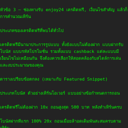
หัวข้อ 3 — ช่องทางรับ enjoy24 เครดิตฟรี, เงื่อนไขสำคัญ แล้วก็
การคำนวณเทิร์น
ประเภทของเครดิตฟรีที่พบได้ทั่วไป
เครดิตฟรีมีนานาประการรูปแบบ ทั้งยังแบบไม่ต้องฝาก แบบฝากรับ
โบนัส แบบรหัสโปรโมชั่น รวมทั้งแบบ cashback แต่ละแบบมี
เงื่อนไขไม่เหมือนกัน จึงต้องควรเลือกให้สอดคล้องกับสไตล์การเล่น
และงบประมาณของคุณ
ตารางเปรียบข้อตกลง (เหมาะกับ Featured Snippet)
ประเภทโบนัส ตัวอย่างเทิร์นโอเวอร์ แบบอย่างข้อกำหนดการถอน
เครดิตฟรีไม่ต้องฝาก 10x ถอนสูงสุด 500 บาท หลังทำเทิร์นครบ
โบนัสฝากทีแรก 100% 20x ถอนเมื่อยล้าอดเดิมพันสะสมครบตาม