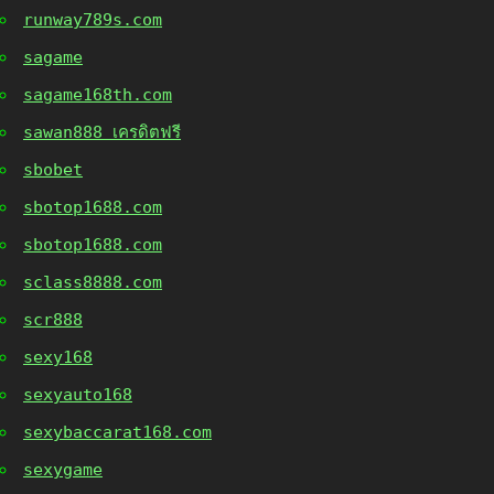
runway789s.com
sagame
sagame168th.com
sawan888 เครดิตฟรี
sbobet
sbotop1688.com
sbotop1688.com
sclass8888.com
scr888
sexy168
sexyauto168
sexybaccarat168.com
sexygame