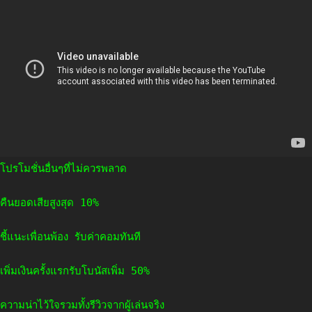
โปรโมชั่นอื่นๆที่ไม่ควรพลาด
คืนยอดเสียสูงสุด 10%
ชี้แนะเพื่อนพ้อง รับค่าคอมทันที
เพิ่มเงินครั้งแรกรับโบนัสเพิ่ม 50%
ความน่าไว้ใจรวมทั้งรีวิวจากผู้เล่นจริง