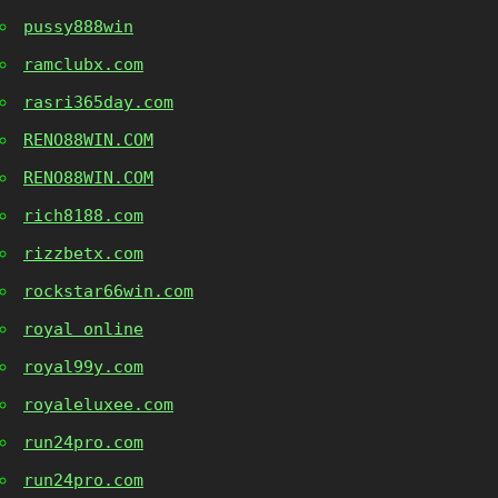
pussy888win
ramclubx.com
rasri365day.com
RENO88WIN.COM
RENO88WIN.COM
rich8188.com
rizzbetx.com
rockstar66win.com
royal online
royal99y.com
royaleluxee.com
run24pro.com
run24pro.com