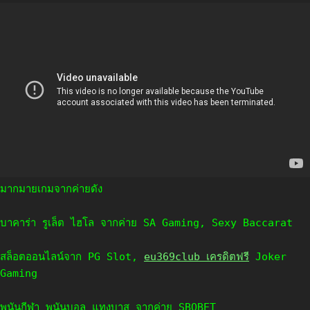
มากมายเกมจากค่ายดัง
บาคาร่า รูเล็ต ไฮโล จากค่าย SA Gaming, Sexy Baccarat
สล็อตออนไลน์จาก PG Slot,
eu369club เครดิตฟรี
Joker
Gaming
พนันกีฬา พนันบอล แทงบาส จากค่าย SBOBET