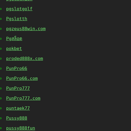
pgslotgolf
Pgslotth
pgzeus88win.com
Pgสล็อต
pokbet
proded888x.com
PunPro66
PunPro66.com
PunPro777
PunPro777.com
puntaek77
Pussy888
pussy888fun