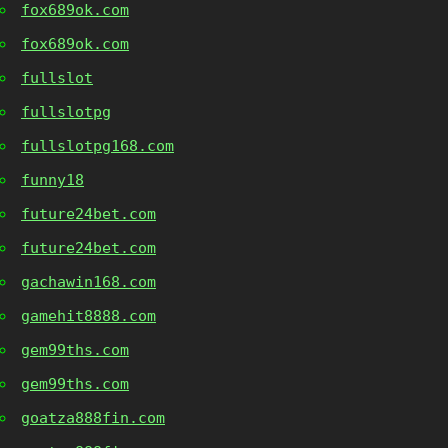
fox689ok.com
fox689ok.com
fullslot
fullslotpg
fullslotpg168.com
funny18
future24bet.com
future24bet.com
gachawin168.com
gamehit8888.com
gem99ths.com
gem99ths.com
goatza888fin.com