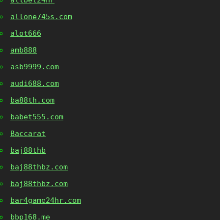
allbet24hr
allone745s.com
alot666
amb888
asb9999.com
audi688.com
ba88th.com
babet555.com
Baccarat
baj88thb
baj88thbz.com
baj88thbz.com
bar4game24hr.com
bbp168.me