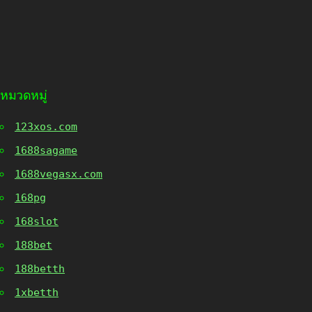
หมวดหมู่
123xos.com
1688sagame
1688vegasx.com
168pg
168slot
188bet
188betth
1xbetth