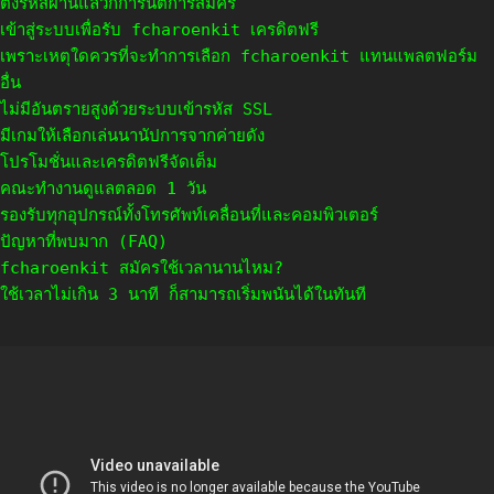
ตั้งรหัสผ่านแล้วก็การันตีการสมัคร
เข้าสู่ระบบเพื่อรับ fcharoenkit เครดิตฟรี
เพราะเหตุใดควรที่จะทำการเลือก fcharoenkit แทนแพลตฟอร์ม
อื่น
ไม่มีอันตรายสูงด้วยระบบเข้ารหัส SSL
มีเกมให้เลือกเล่นนานัปการจากค่ายดัง
โปรโมชั่นและเครดิตฟรีจัดเต็ม
คณะทำงานดูแลตลอด 1 วัน
รองรับทุกอุปกรณ์ทั้งโทรศัพท์เคลื่อนที่และคอมพิวเตอร์
ปัญหาที่พบมาก (FAQ)
fcharoenkit สมัครใช้เวลานานไหม?
ใช้เวลาไม่เกิน 3 นาที ก็สามารถเริ่มพนันได้ในทันที