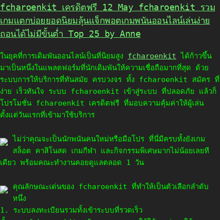
fcharoenkit เครดิตฟรี 12 May fcharoenkit รวม
เกมแตกบ่อยยอดนิยมลุ้นแจ็กพอตเกมพนันออนไลน์เล่นง่าย
ถอนได้ไม่มีขั้นต่ำ Top 25 by Anne
ในยุคที่การเดิมพันออนไลน์เป็นที่นิยมสูง
fcharoenkit
ได้ก้าวขึ้น
มาเป็นหนึ่งในแพลตฟอร์มที่นักเดิมพันให้ความเชื่อถือมากที่สุด ด้วย
ระบบการให้บริการที่ทันสมัย ครบวงจร ทั้ง fcharoenkit สมัคร ที่
ง่าย เร็วทันใจ ระบบ fcharoenkit เข้าสู่ระบบ ที่ปลอดภัย แล้วก็
โปรโมชั่น fcharoenkit เครดิตฟรี ที่มอบความคุ้มค่าให้ผู้เล่น
ตั้งแต่วันแรกที่เข้ามาใช้บริการ
ไม่ว่าคุณจะเป็นนักพนันคนใหม่หรือมือโปร ที่นี่มีครบทั้งยังเกม
สล็อต คาสิโนสด เกมกีฬา และกิจกรรมพิเศษมากไม่น้อยเลยที
เดียว พร้อมคณะทำงานคอยดูแลตลอด 1 วัน
คุณลักษณะเด่นของ fcharoenkit ที่ทำให้เป็นตัวเลือกลำดับ
หนึ่ง
1. ระบบลงทะเบียนรวมทั้งเข้าระบบที่รวดเร็ว