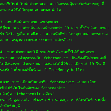
สมาชิกใหม่ โบนัสฝากหนแรก และกิจกรรมลุ้นรางวัลพิเศษระดู ที่
สามารถใช้ได้กับทุกเกมบนแพลตฟอร์ม
3. เกมเดิมพันมากมาย ครบทุกแนว
ที่นี่รวมเกมจากค่ายชั้นแนวหน้ามากกว่า 30 ค่าย ทั้งยังสล็อต บาคา
ร่า ไฮโล รูเล็ต เกมยิงปลา และพนันกีฬา โดยทุกเกมผ่านการตรวจ
สอบมาตรฐานความชอบธรรมจากองค์กรอิสระ
4. ระบบฝากถอนออโต้ รวดเร็วทันใจรวมทั้งไม่เป็นอันตราย
กระบวนการทำธุรกรรมกับ fcharoenkit เป็นเรื่องที่ไม่ยากและก็
ไม่มีอันตราย ด้วยระบบฝากถอนออโต้ที่ใช้เวลาเพียงแต่ 10 วินาที
รองรับอีกทั้งแบงค์ชั้นนำและก็ TrueMoney Wallet
แนวทางลงทะเบียนเป็นสมาชิก fcharoenkit แบบละเอียด
เข้าไปที่เว็บไซต์หลักของ fcharoenkit
คลิกปุ่ม “fcharoenkit สมัคร”
กรอกข้อมูลส่วนตัว อย่างเช่น ชื่อ-นามสกุล เบอร์โทรศัพท์ รวมทั้ง
ลำดับที่บัญชี