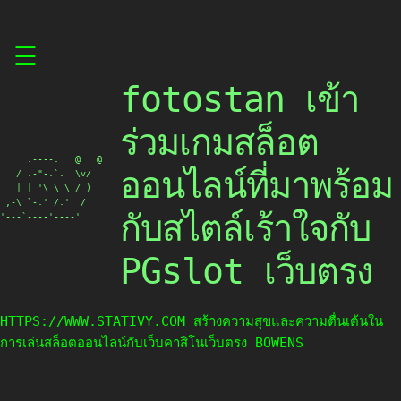
Skip
☰
to
content
fotostan เข้า
ร่วมเกมสล็อต
     .----.   @   @

ออนไลน์ที่มาพร้อม
   / .-"-.`.  \v/

   | | '\ \ \_/ )

 ,-\ `-.' /.'  /

กับสไตล์เร้าใจกับ
'---`----'----'
PGslot เว็บตรง
HTTPS://WWW.STATIVY.COM สร้างความสุขและความตื่นเต้นใน
การเล่นสล็อตออนไลน์กับเว็บคาสิโนเว็บตรง BOWENS