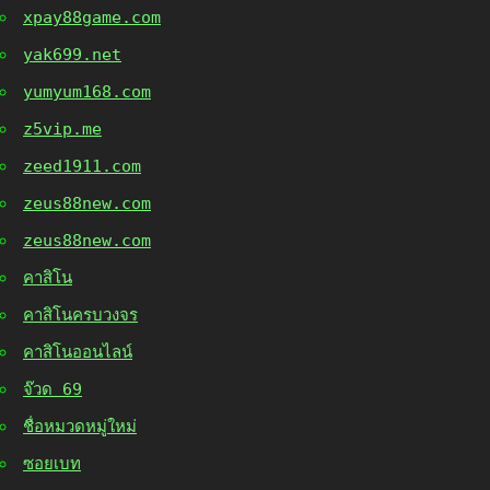
xpay88game.com
yak699.net
yumyum168.com
z5vip.me
zeed1911.com
zeus88new.com
zeus88new.com
คาสิโน
คาสิโนครบวงจร
คาสิโนออนไลน์
จ๊วด 69
ชื่อหมวดหมู่ใหม่
ซอยเบท