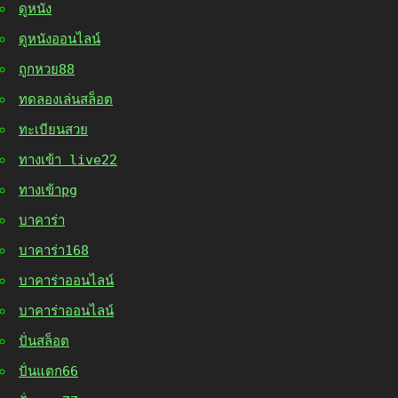
ดูหนัง
ดูหนังออนไลน์
ถูกหวย88
ทดลองเล่นสล็อต
ทะเบียนสวย
ทางเข้า live22
ทางเข้าpg
บาคาร่า
บาคาร่า168
บาคาร่าออนไลน์
บาคาร่าออนไลน์
ปั่นสล็อต
ปั่นแตก66