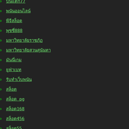
ปั่นแตก77
พนันออนไลน์
พีจีสล็อต
พุซซี่888
มหาวิทยาลัยราชภัฏ
มหาวิทยาลัยสวนสุนันทา
มันนี่เกม
ยูฟ่าเบท
รับทำเว็บพนัน
สล็อต
สล็อต pg
สล็อต168
สล็อต456
สล็อต55