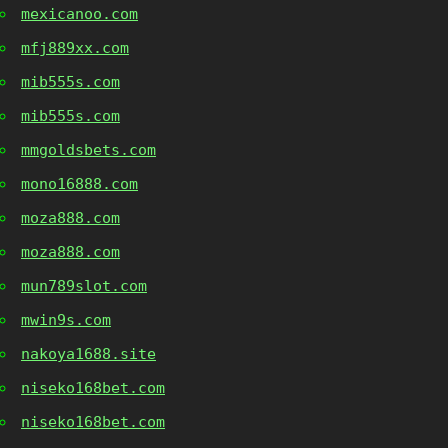
mexicanoo.com
mfj889xx.com
mib555s.com
mib555s.com
mmgoldsbets.com
mono16888.com
moza888.com
moza888.com
mun789slot.com
mwin9s.com
nakoya1688.site
niseko168bet.com
niseko168bet.com