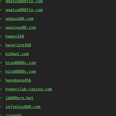
goatza888fin.com
goatza888fin.com
gobaza88.com
gowingo88.com
happy168
hengjing168
hi6bet.com
hiso8888s.com
hiso8888s.com
hongkong456
hyperclub-casino.com
ib888pro.bet
infyplus888.com
jinda55