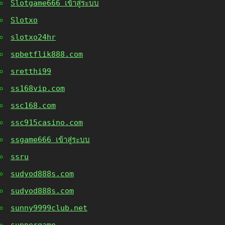
Slotgame666 เข้าสู่ระบบ
Slotxo
slotxo24hr
spbetflik888.com
sretthi99
ss168vip.com
ssc168.com
ssc915casino.com
ssgame666 เข้าสู่ระบบ
ssru
sudyod888s.com
sudyod888s.com
sunny9999club.net