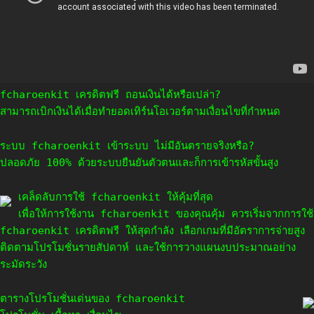
fcharoenkit เครดิตฟรี ถอนเงินได้หรือเปล่า?
สามารถเบิกเงินได้เมื่อทำยอดเทิร์นโอเวอร์ตามเงื่อนไขที่กำหนด
ระบบ fcharoenkit เข้าระบบ ไม่มีอันตรายจริงหรือ?
ปลอดภัย 100% ด้วยระบบยืนยันตัวตนและก็การเข้ารหัสขั้นสูง
เคล็ดลับการใช้ fcharoenkit ให้คุ้มที่สุด
เพื่อให้การใช้งาน fcharoenkit ของคุณคุ้ม ควรเริ่มจากการใช้
fcharoenkit เครดิตฟรี ให้สุดกำลัง เลือกเกมที่มีอัตราการจ่ายสูง
ติดตามโปรโมชั่นรายสัปดาห์ และใช้การวางแผนงบประมาณอย่าง
ระมัดระวัง
ตารางโปรโมชั่นเด่นของ fcharoenkit