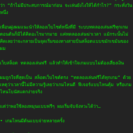
ว่า “ถ้าไม่มีประสบการณ์มาก่อน จะเล่นยังไงให้ได้กำไร?” กระทั่งวัน
หนึ่ง
เพื่อนฝูงผมแนะนำให้ลองเว็บไซต์หนึ่งที่มี ระบบทดลองเล่นฟรีทุกเกม
ตอนต้นก็มิได้คิดอะไรมากมาย แค่ทดลองเล่นฆ่าเวลา แม้กระนั้นไม่
คิดเลยว่าจะกลายเป็นจุดเริ่มของทางสายปั่นสล็อตแบบขมักเขม้นของ
ผม
เว็บสล็อต ทดลองเล่นฟรี แล้วทำให้เข้าใจเกมแบบไม่ต้องเสี่ยงเงิน
ผมถูกใจที่สุดเป็น สล็อตเว็บไซต์ตรง “ทดลองเล่นฟรีได้ทุกเกม” ด้วย
เหตุว่าเวลานี้ไม่มีความรู้เลยว่าเกมไหนดี ฟีเจอร์แบบไหนคุ้ม หรือเกม
ไหนโบนัสแตกง่ายจริง
แต่ว่าพอใช้ลองหมุนแบบฟรีๆ ผมเริ่มจับจังหวะได้ว่า…
• เกมไหนมีต้นแบบจ่ายหลายครั้ง