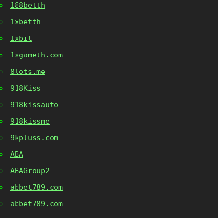
188betth
1xbetth
1xbit
1xgameth.com
8lots.me
918Kiss
918kissauto
918kissme
9kpluss.com
ABA
ABAGroup2
abbet789.com
abbet789.com