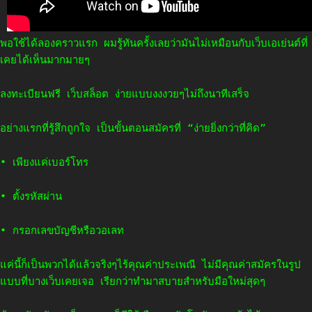
พอใช้ได้ลองคราวแรก ผมรู้ทันครั้งเลยว่ามันไม่เหมือนกับเว็บเอเย่นต์ที่
เคยได้เห็นมากมายๆ
ลงทะเบียนฟรี เว็บสล็อต ง่ายแบบงงงวยๆไม่ถึงนาทีเสร็จ
อย่างแรกที่รู้สึกถูกใจ เป็นขั้นตอนสมัครที่ “ง่ายยิ่งกว่าที่คิด”
• เพียงแค่เบอร์โทร
• ตั้งรหัสผ่าน
• กรอกเลขบัญชีหรือวอเลท
แค่นี้ก็เป็นพวกได้แล้วจริงๆไร้คุณค่าประเพณี ไม่มีคุณค่าสมัครในรูป
แบบที่บางเว็บเคยเจอ เรียกว่าทำมาสบายสำหรับมือใหม่สุดๆ