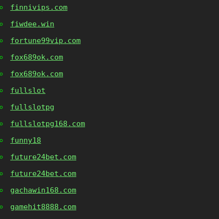
finnivips.com
fiwdee.win
fortune99vip.com
fox689ok.com
fox689ok.com
fullslot
fullslotpg
fullslotpg168.com
funny18
future24bet.com
future24bet.com
gachawin168.com
gamehit8888.com