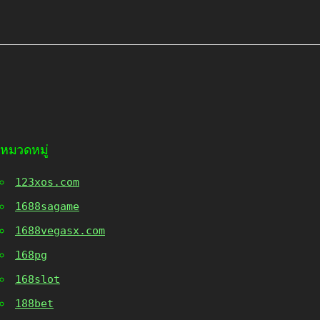
หมวดหมู่
123xos.com
1688sagame
1688vegasx.com
168pg
168slot
188bet