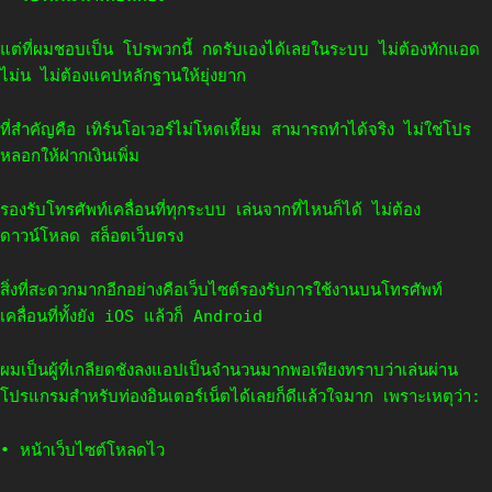
แต่ที่ผมชอบเป็น โปรพวกนี้ กดรับเองได้เลยในระบบ ไม่ต้องทักแอด
ไม่น ไม่ต้องแคปหลักฐานให้ยุ่งยาก
ที่สำคัญคือ เทิร์นโอเวอร์ไม่โหดเหี้ยม สามารถทำได้จริง ไม่ใช่โปร
หลอกให้ฝากเงินเพิ่ม
รองรับโทรศัพท์เคลื่อนที่ทุกระบบ เล่นจากที่ไหนก็ได้ ไม่ต้อง
ดาวน์โหลด สล็อตเว็บตรง
สิ่งที่สะดวกมากอีกอย่างคือเว็บไซต์รองรับการใช้งานบนโทรศัพท์
เคลื่อนที่ทั้งยัง iOS แล้วก็ Android
ผมเป็นผู้ที่เกลียดชังลงแอปเป็นจำนวนมากพอเพียงทราบว่าเล่นผ่าน
โปรแกรมสำหรับท่องอินเตอร์เน็ตได้เลยก็ดีแล้วใจมาก เพราะเหตุว่า:
• หน้าเว็บไซต์โหลดไว