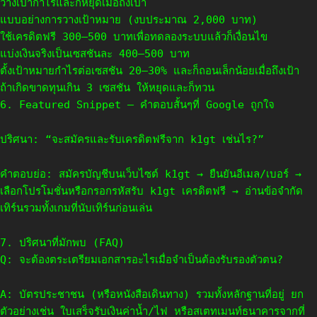
วางเป้ากำไรและก็หยุดเมื่อถึงเป้า
แบบอย่างการวางเป้าหมาย (งบประมาณ 2,000 บาท)
ใช้เครดิตฟรี 300–500 บาทเพื่อทดลองระบบแล้วก็เงื่อนไข
แบ่งเงินจริงเป็นเซสชันละ 400–500 บาท
ตั้งเป้าหมายกำไรต่อเซสชัน 20–30% และก็ถอนเล็กน้อยเมื่อถึงเป้า
ถ้าเกิดขาดทุนเกิน 3 เซสชัน ให้หยุดและก็ทวน
6. Featured Snippet — คำตอบสั้นๆที่ Google ถูกใจ
ปริศนา: “จะสมัครและรับเครดิตฟรีจาก k1gt เช่นไร?”
คำตอบย่อ: สมัครบัญชีบนเว็บไซต์ k1gt → ยืนยันอีเมล/เบอร์ →
เลือกโปรโมชั่นหรือกรอกรหัสรับ k1gt เครดิตฟรี → อ่านข้อจำกัด
เทิร์นรวมทั้งเกมที่นับเทิร์นก่อนเล่น
7. ปริศนาที่มักพบ (FAQ)
Q: จะต้องตระเตรียมเอกสารอะไรเมื่อจำเป็นต้องรับรองตัวตน?
A: บัตรประชาชน (หรือหนังสือเดินทาง) รวมทั้งหลักฐานที่อยู่ ยก
ตัวอย่างเช่น ใบเสร็จรับเงินค่าน้ำ/ไฟ หรือสเตทเมนท์ธนาคารจากที่