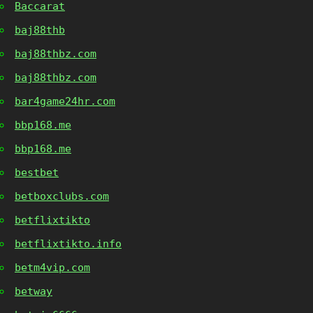
Baccarat
baj88thb
baj88thbz.com
baj88thbz.com
bar4game24hr.com
bbp168.me
bbp168.me
bestbet
betboxclubs.com
betflixtikto
betflixtikto.info
betm4vip.com
betway