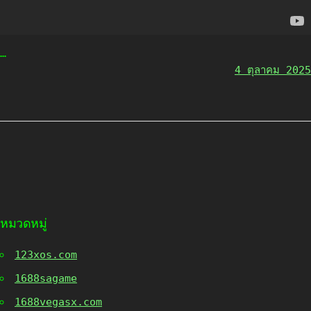
…
4 ตุลาคม 2025
หมวดหมู่
123xos.com
1688sagame
1688vegasx.com