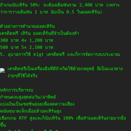
ถ้าเกมนับเทิร์น 50%: จะต้องเดิมพันรวม 2,400 บาท (เพราะ
ว่าการวางเดิมพัน 1 บาท นับเป็น 0.5 ในยอดเทิร์น)
ตัวอย่างการคำนวณยอดเทิร์น
เครดิตฟรี เทิร์น ยอดเทิร์นที่จำเป็นต้องทำ
300 บาท 4× 1,200 บาท
500 บาท 5× 2,500 บาท
5. อุบายการใช้ k1gt เครดิตฟรี และก็การจัดการงบประมาณ
เครดิตฟรีเป็นเครื่องมือที่ดีถ้าเกิดใช้ด้วยกลยุทธ์ นี่เป็นแนวทาง
ง่ายๆที่ใช้ได้จริง
หลักการบริหารงบ
กำหนดงบสูงสุดต่อวัน/อาทิตย์
แบ่งเงินเป็นเซสชันย่อยเพื่อลดความเสี่ยง
พนันขนาดเล็กเมื่อยล้าอดเทิร์นสูง
เลือกเกม RTP สูงและก็นับเทิร์น 100% เพื่อทำยอดเทิร์นง่ายมากยิ่ง
ขึ้น