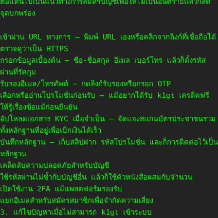
ต่อแต่นี้ไปเป็นแนวทางการสมัครบัญชีเพื่อให้ไม่เป็นอันตรายแล้วก็ลด
จุดบกพร่อง
เข้าผ่าน URL ทางการ — พิมพ์ URL เองหรือคลิกจากลิงก์ที่เชื่อถือได้
ตรวจดูว่าเป็น HTTPS
กรอกข้อมูลเบื้องต้น — ชื่อ-ชื่อสกุล อีเมล เบอร์โทร แล้วก็ตั้งรหัส
ผ่านที่รัดกุม
รับรองอีเมล/โทรศัพท์ — กดลิงก์รับรองหรือกรอก OTP
เลือกหรืออ่านโปรโมชั่นก่อนรับ — แม้อยากได้รับ k1gt เครดิตฟรี
ให้รู้เรื่องข้อแม้ก่อนยืนยัน
อัปโหลดเอกสาร KYC เมื่อจำเป็น — จัดแจงสแกนบัตรประชาชนรวม
ทั้งหลักฐานที่อยู่เพื่อเบิกเงินได้เร็ว
บันทึกหลักฐาน — เก็บสลิปฝาก รหัสโปรโมชั่น และก็การติดต่อไว้เป็น
หลักฐาน
เคล็ดลับความปลอดภัยสำหรับบัญชี
ใช้รหัสผ่านไม่ซ้ำกับบัญชีอื่น แล้วก็ใช้ตัวหนังสือผสมกับจำนวน
เปิดใช้งาน 2FA แม้แพลตฟอร์มรองรับ
แยกอีเมลสำหรับสมัครสมาชิกเพื่อจำกัดความเสี่ยง
3. แก้ไขปัญหาเมื่อไม่สามารถ k1gt เข้าระบบ