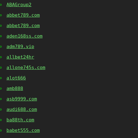
ABAGroup2
abbet789.com
abbet789.com
aden168ss.com
adm789.vip
allbet24hr
allone745s.com
alot666
amb888
asb9999.com
audi688.com
ba88th.com
babet555.com