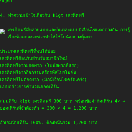
ปัญหา
4. ทำความเข้าใจเกี่ยวกับ k1gt เครดิตฟรี
เครดิตฟรีมีหลายแบบและก็แต่ละแบบมีเงื่อนไขแตกต่างกัน การรู้
เรื่องข้อตกลงจะช่วยทำให้ใช้โบนัสอย่างคุ้มค่า
ประเภทเครดิตฟรีที่พบได้บ่อย
เครดิตฟรีต้อนรับสำหรับสมาชิกใหม่
เครดิตฟรีจากยอดฝาก (โบนัสฝากทีแรก)
เครดิตฟรีจากกิจกรรมหรือรหัสโปรโมชั่น
เครดิตฟรีไม่ต้องฝาก (มักมีเงื่อนไขครัดเคร่ง)
แบบอย่างการคำนวณยอดเทิร์น
สมมติรับ k1gt เครดิตฟรี 300 บาท พร้อมข้อจำกัดเทิร์น 4× →
ยอดเทิร์นที่จำต้องทำ = 300 × 4 = 1,200 บาท
ถ้าเกมนับเทิร์น 100%: ต้องพนันรวม 1,200 บาท