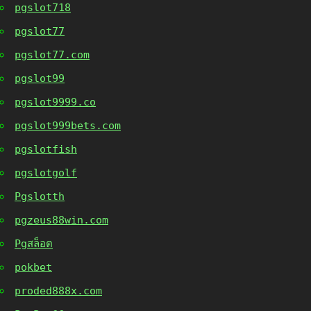
pgslot718
pgslot77
pgslot77.com
pgslot99
pgslot9999.co
pgslot999bets.com
pgslotfish
pgslotgolf
Pgslotth
pgzeus88win.com
Pgสล็อต
pokbet
proded888x.com