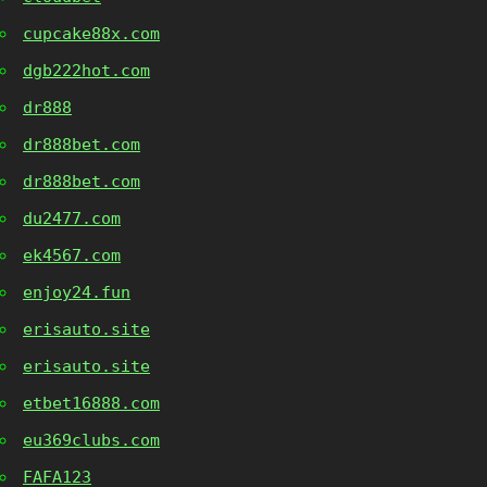
cupcake88x.com
dgb222hot.com
dr888
dr888bet.com
dr888bet.com
du2477.com
ek4567.com
enjoy24.fun
erisauto.site
erisauto.site
etbet16888.com
eu369clubs.com
FAFA123