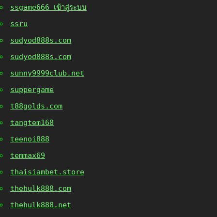
ssgame666 เข้าสู่ระบบ
ssru
sudyod888s.com
sudyod888s.com
sunny9999club.net
suppergame
t88golds.com
tangtem168
teenoi888
temmax69
thaisiambet.store
thehulk888.com
thehulk888.net