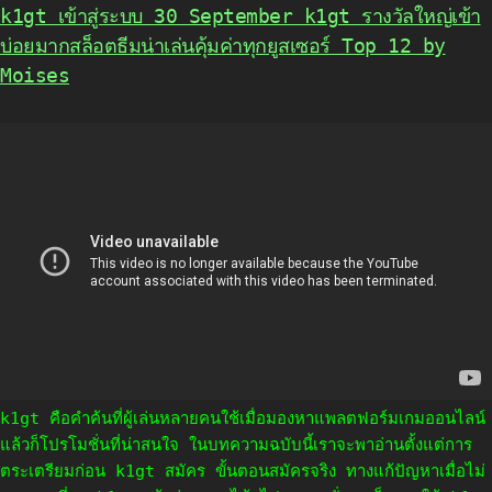
k1gt เข้าสู่ระบบ 30 September k1gt รางวัลใหญ่เข้า
บ่อยมากสล็อตธีมน่าเล่นคุ้มค่าทุกยูสเซอร์ Top 12 by
Moises
k1gt คือคำค้นที่ผู้เล่นหลายคนใช้เมื่อมองหาแพลตฟอร์มเกมออนไลน์
แล้วก็โปรโมชั่นที่น่าสนใจ ในบทความฉบับนี้เราจะพาอ่านตั้งแต่การ
ตระเตรียมก่อน k1gt สมัคร ขั้นตอนสมัครจริง ทางแก้ปัญหาเมื่อไม่