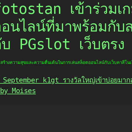
fotostan เข้าร่วมเก
อนไลน์ที่มาพร้อมกับส
กับ PGslot เว็บตรง
างความสุขและความตื่นเต้นในการเล่นสล็อตออนไลน์กับเว็บคาสิโน
 September k1gt รางวัลใหญ่เข้าบ่อยมากสล็
2 by Moises