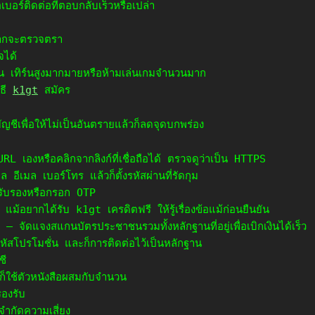
บอร์ติดต่อที่ตอบกลับเร็วหรือเปล่า
ยากจะตรวจตรา
จได้
่น เทิร์นสูงมากมายหรือห้ามเล่นเกมจำนวนมาก
ิธี
k1gt
สมัคร
ญชีเพื่อให้ไม่เป็นอันตรายแล้วก็ลดจุดบกพร่อง
L เองหรือคลิกจากลิงก์ที่เชื่อถือได้ ตรวจดูว่าเป็น HTTPS
ุล อีเมล เบอร์โทร แล้วก็ตั้งรหัสผ่านที่รัดกุม
์รับรองหรือกรอก OTP
แม้อยากได้รับ k1gt เครดิตฟรี ให้รู้เรื่องข้อแม้ก่อนยืนยัน
 จัดแจงสแกนบัตรประชาชนรวมทั้งหลักฐานที่อยู่เพื่อเบิกเงินได้เร็ว
หัสโปรโมชั่น และก็การติดต่อไว้เป็นหลักฐาน
ชี
้วก็ใช้ตัวหนังสือผสมกับจำนวน
องรับ
จำกัดความเสี่ยง