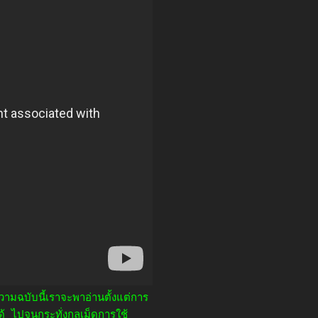
ามฉบับนี้เราจะพาอ่านตั้งแต่การ
้ ไปจนกระทั่งกลเม็ดการใช้