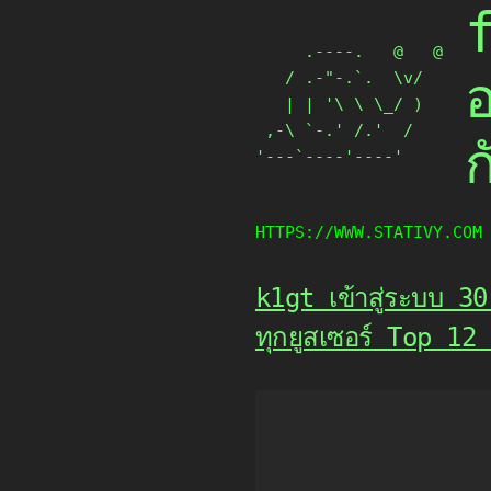
Skip
to
     .----.   @   @

content
อ
   / .-"-.`.  \v/

   | | '\ \ \_/ )

 ,-\ `-.' /.'  /

'---`----'----'
HTTPS://WWW.STATIVY.COM สร้
k1gt เข้าสู่ระบบ 30
ทุกยูสเซอร์ Top 1