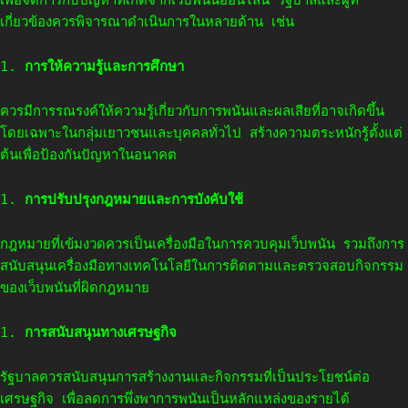
เพื่อจัดการกับปัญหาที่เกิดจากเว็บพนันออนไลน์ รัฐบาลและผู้ที่
เกี่ยวข้องควรพิจารณาดำเนินการในหลายด้าน เช่น
การให้ความรู้และการศึกษา
ควรมีการรณรงค์ให้ความรู้เกี่ยวกับการพนันและผลเสียที่อาจเกิดขึ้น
โดยเฉพาะในกลุ่มเยาวชนและบุคคลทั่วไป สร้างความตระหนักรู้ตั้งแต่
ต้นเพื่อป้องกันปัญหาในอนาคต
การปรับปรุงกฎหมายและการบังคับใช้
กฎหมายที่เข้มงวดควรเป็นเครื่องมือในการควบคุมเว็บพนัน รวมถึงการ
สนับสนุนเครื่องมือทางเทคโนโลยีในการติดตามและตรวจสอบกิจกรรม
ของเว็บพนันที่ผิดกฎหมาย
การสนับสนุนทางเศรษฐกิจ
รัฐบาลควรสนับสนุนการสร้างงานและกิจกรรมที่เป็นประโยชน์ต่อ
เศรษฐกิจ เพื่อลดการพึ่งพาการพนันเป็นหลักแหล่งของรายได้