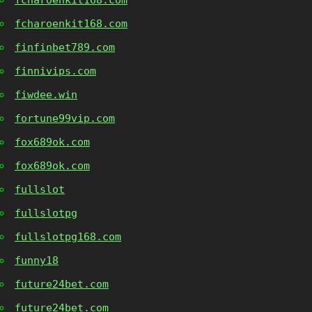
fcharoenkit168.com
fcharoenkit168.com
finfinbet789.com
finnivips.com
fiwdee.win
fortune99vip.com
fox689ok.com
fox689ok.com
fullslot
fullslotpg
fullslotpg168.com
funny18
future24bet.com
future24bet.com