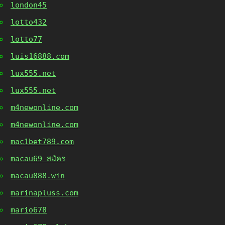
london45
lotto432
lotto77
luis16888.com
lux555.net
lux555.net
m4newonline.com
m4newonline.com
mac1bet789.com
macau69 สมัคร
macau888.win
marinapluss.com
mario678