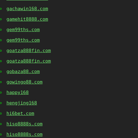
gachawin168.com
gamehit8888.com
gem99ths.com
gem99ths.com
goatza888fin.com
goatza888fin.com
gobaza88.com
gowingo88.com
happy168
hengjing168
hi6bet.com
hiso8888s.com
hiso8888s.com