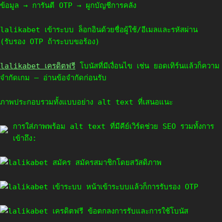
ข้อมูล → การันตี OTP → ผูกบัญชีการคลัง
lalikabet เข้าระบบ ล็อกอินด้วยชื่อผู้ใช้/อีเมลและรหัสผ่าน
(รับรอง OTP ถ้าระบบขอร้อง)
lalikabet เครดิตฟรี
โบนัสที่มีเงื่อนไข เช่น ยอดเทิร์นแล้วก็ความ
จำกัดเกม — อ่านข้อจำกัดก่อนรับ
ภาพประกอบรวมทั้งแบบอย่าง alt text ที่เสนอแนะ
การใส่ภาพพร้อม alt text ที่มีคีย์เวิร์ดช่วย SEO รวมทั้งการ
เข้าถึง: