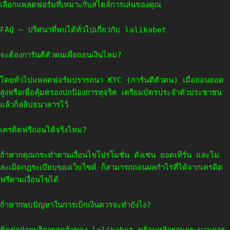
เลือกแพลตฟอร์มที่เหมาะกับสไตล์การเล่นของคุณ
FAQ — ปริศนาที่พบได้ทั่วไปเกี่ยวกับ lalikabet
จะต้องการันตีตัวตนเพื่อถอนเงินไหม?
โดยทั่วไปแพลตฟอร์มปรารถนา KYC (การันตีตัวตน) เมื่อถอนยอด
สูงหรือเพื่อคุ้มครองปกป้องการทุจริต เตรียมบัตรประจำตัวประชาชน
แล้วก็สลิปธนาคารไว้
เครดิตฟรีถอนได้จริงไหม?
ถ้าหากคุณกระทำตามเงื่อนไขโปรโมชั่น ดังเช่น ยอดเทิร์น และไม่
ละเมิดกฎระเบียบของเว็บไซต์ ก็สามารถถอนผลกำไรที่ได้จากเครดิต
ฟรีตามเงื่อนไขได้
ถ้าหากพบปัญหาในการเบิกเงินควรจะทำยังไง?