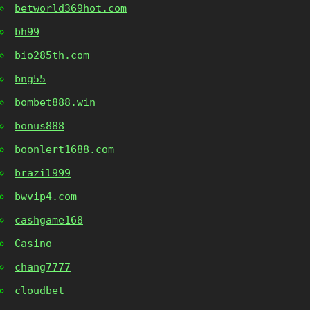
betworld369hot.com
bh99
bio285th.com
bng55
bombet888.win
bonus888
boonlert1688.com
brazil999
bwvip4.com
cashgame168
Casino
chang7777
cloudbet