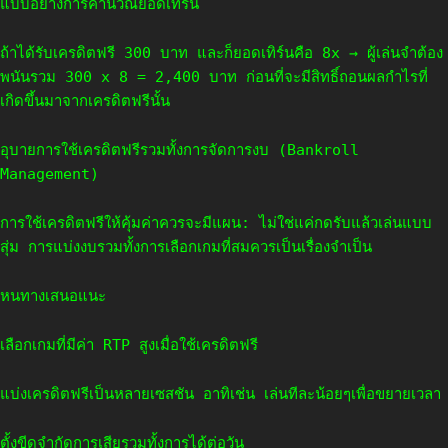
แบบอย่างการคำนวณยอดเทิร์น
ถ้าได้รับเครดิตฟรี 300 บาท และก็ยอดเทิร์นคือ 8x → ผู้เล่นจำต้อง
พนันรวม 300 x 8 = 2,400 บาท ก่อนที่จะมีสิทธิ์ถอนผลกำไรที่
เกิดขึ้นมาจากเครดิตฟรีนั้น
อุบายการใช้เครดิตฟรีรวมทั้งการจัดการงบ (Bankroll
Management)
การใช้เครดิตฟรีให้คุ้มค่าควรจะมีแผน: ไม่ใช่แค่กดรับแล้วเล่นแบบ
สุ่ม การแบ่งงบรวมทั้งการเลือกเกมที่สมควรเป็นเรื่องจำเป็น
หนทางเสนอแนะ
เลือกเกมที่มีค่า RTP สูงเมื่อใช้เครดิตฟรี
แบ่งเครดิตฟรีเป็นหลายเซสชัน อาทิเช่น เล่นทีละน้อยๆเพื่อขยายเวลา
ตั้งขีดจำกัดการเสียรวมทั้งการได้ต่อวัน