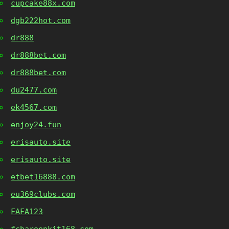
cupcake88x.com
dgb222hot.com
dr888
dr888bet.com
dr888bet.com
du2477.com
ek4567.com
enjoy24.fun
erisauto.site
erisauto.site
etbet16888.com
eu369clubs.com
FAFA123