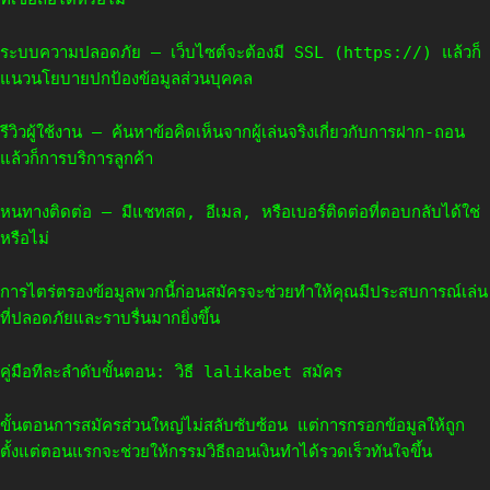
ระบบความปลอดภัย — เว็บไซต์จะต้องมี SSL (https://) แล้วก็
แนวนโยบายปกป้องข้อมูลส่วนบุคคล
รีวิวผู้ใช้งาน — ค้นหาข้อคิดเห็นจากผู้เล่นจริงเกี่ยวกับการฝาก-ถอน
แล้วก็การบริการลูกค้า
หนทางติดต่อ — มีแชทสด, อีเมล, หรือเบอร์ติดต่อที่ตอบกลับได้ใช่
หรือไม่
การไตร่ตรองข้อมูลพวกนี้ก่อนสมัครจะช่วยทำให้คุณมีประสบการณ์เล่น
ที่ปลอดภัยและราบรื่นมากยิ่งขึ้น
คู่มือทีละลำดับขั้นตอน: วิธี lalikabet สมัคร
ขั้นตอนการสมัครส่วนใหญ่ไม่สลับซับซ้อน แต่การกรอกข้อมูลให้ถูก
ตั้งแต่ตอนแรกจะช่วยให้กรรมวิธีถอนเงินทำได้รวดเร็วทันใจขึ้น