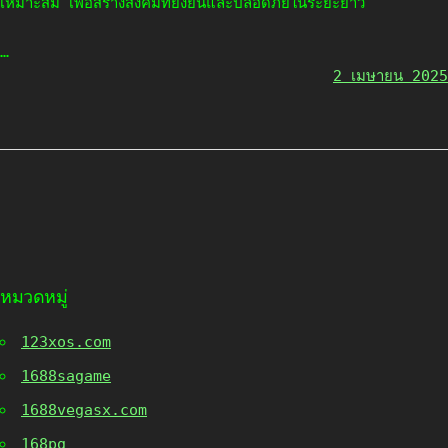
เหมาะสม เพื่อสร้างสังคมที่ยั่งยืนและปลอดภัยในระยะยาว
…
2 เมษายน 2025
หมวดหมู่
123xos.com
1688sagame
1688vegasx.com
168pg