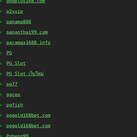
onoplus168.com
p2vvip
panama888
pananthai99.com
paramax1688.info
PG
PG Slot
PG Slot เว็บใหม่
pg77
pgceo
pgfish
pggold168bet.com
pggold168bet.com
Pgheng99