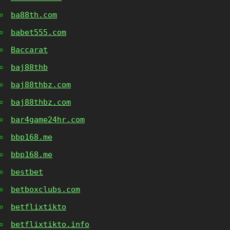
ba88th.com
babet555.com
Baccarat
baj88thb
baj88thbz.com
baj88thbz.com
bar4game24hr.com
bbp168.me
bbp168.me
bestbet
betboxclubs.com
betflixtikto
betflixtikto.info