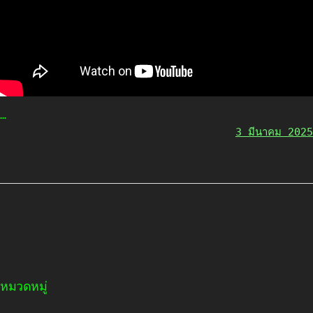
…
3 มีนาคม 2025
หมวดหมู่