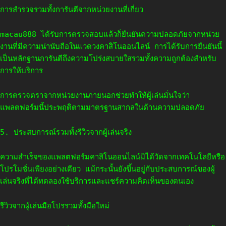
การสำรวจรวมทั้งการันตีจากหน่วยงานที่เกี่ยว
macau888 ได้รับการตรวจสอบแล้วก็ยืนยันความปลอดภัยจากหน่วย
งานที่มีความน่านับถือในแวดวงคาสิโนออนไลน์ การได้รับการยืนยันนี้
เป็นหลักฐานการันตีถึงความโปร่งสบายใสรวมทั้งความถูกต้องสำหรับ
การให้บริการ
การตรวจตราจากหน่วยงานภายนอกช่วยทำให้ผู้เล่นมั่นใจว่า
แพลตฟอร์มนี้ประพฤติตามมาตรฐานสากลในด้านความปลอดภัย
5. ประสบการณ์รวมทั้งรีวิวจากผู้เล่นจริง
ความสำเร็จของแพลตฟอร์มคาสิโนออนไลน์มิได้วัดจากเทคโนโลยีหรือ
โปรโมชั่นเพียงอย่างเดียว แม้กระนั้นยังขึ้นอยู่กับประสบการณ์ของผู้
เล่นจริงที่ได้ทดลองใช้บริการและแชร์ความคิดเห็นของตนเอง
รีวิวจากผู้เล่นมือโปรรวมทั้งมือใหม่