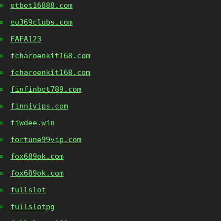
etbet16888.com
eu369clubs.com
FAFA123
fcharoenkit168.com
fcharoenkit168.com
finfinbet789.com
finnivips.com
fiwdee.win
fortune99vip.com
fox689ok.com
fox689ok.com
fullslot
fullslotpg