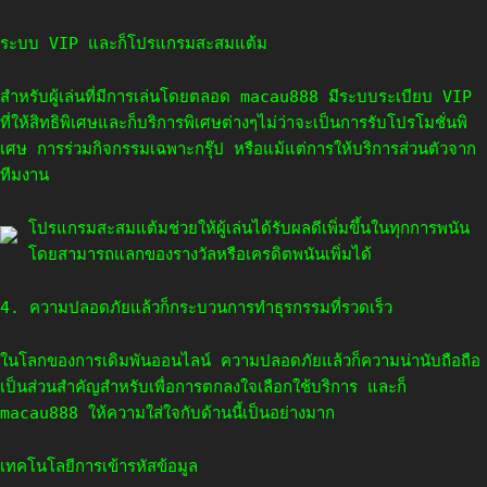
ระบบ VIP และก็โปรแกรมสะสมแต้ม
สำหรับผู้เล่นที่มีการเล่นโดยตลอด macau888 มีระบบระเบียบ VIP
ที่ให้สิทธิพิเศษและก็บริการพิเศษต่างๆไม่ว่าจะเป็นการรับโปรโมชั่นพิ
เศษ การร่วมกิจกรรมเฉพาะกรุ๊ป หรือแม้แต่การให้บริการส่วนตัวจาก
ทีมงาน
โปรแกรมสะสมแต้มช่วยให้ผู้เล่นได้รับผลดีเพิ่มขึ้นในทุกการพนัน
โดยสามารถแลกของรางวัลหรือเครดิตพนันเพิ่มได้
4. ความปลอดภัยแล้วก็กระบวนการทำธุรกรรมที่รวดเร็ว
ในโลกของการเดิมพันออนไลน์ ความปลอดภัยแล้วก็ความน่านับถือถือ
เป็นส่วนสำคัญสำหรับเพื่อการตกลงใจเลือกใช้บริการ และก็
macau888 ให้ความใส่ใจกับด้านนี้เป็นอย่างมาก
เทคโนโลยีการเข้ารหัสข้อมูล