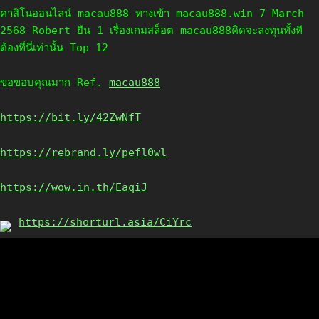
คาสิโนออนไลน์ macau888 ทางเข้า macau888.win 7 March
2568 Robert ยืน 1 เรื่องเกมสล็อต macau888คิดจะลงทุนทั้งที
ต้องที่นี่เท่านั้น Top 12
ขอขอบคุณมาก Ref.
macau888
https://bit.ly/42ZwNfT
https://rebrand.ly/pefl0wl
https://wow.in.th/EaqiJ
https://shorturl.asia/CiYrc