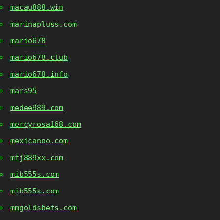
macau888.win
marinapluss.com
mario678
mario678.club
mario678.info
mars95
medee989.com
mercyrosa168.com
mexicanoo.com
mfj889xx.com
mib555s.com
mib555s.com
mmgoldsbets.com