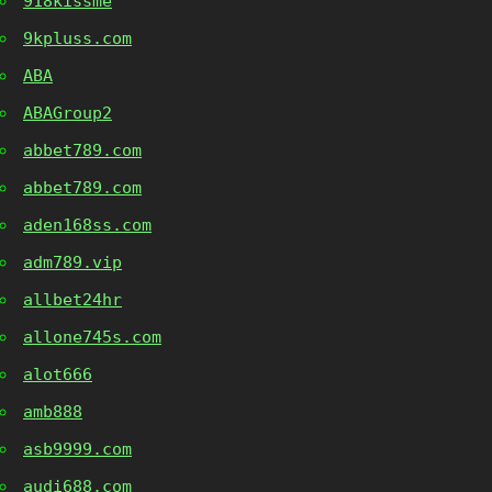
918kissme
9kpluss.com
ABA
ABAGroup2
abbet789.com
abbet789.com
aden168ss.com
adm789.vip
allbet24hr
allone745s.com
alot666
amb888
asb9999.com
audi688.com