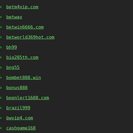
betm4vip.com
betway
betwin6666.com
betworld369hot.com
bh99
bio285th.com
bng55
bombet888.win
bonus888
boonlert1688.com
brazil999
bwvip4.com
cashgame168