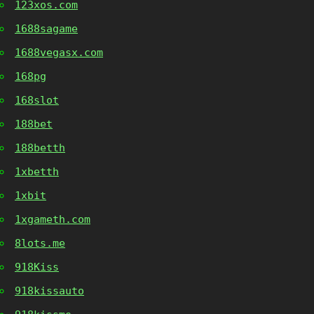
123xos.com
1688sagame
1688vegasx.com
168pg
168slot
188bet
188betth
1xbetth
1xbit
1xgameth.com
8lots.me
918Kiss
918kissauto