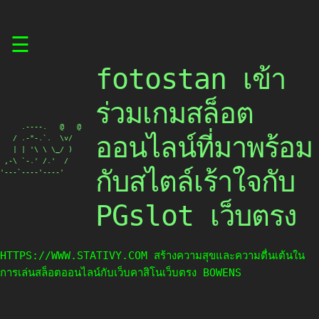
Skip
☰
to
content
fotostan เข้า
ร่วมเกมสล็อต
     .----.   @   @

ออนไลน์ที่มาพร้อม
   / .-"-.`.  \v/

   | | '\ \ \_/ )

 ,-\ `-.' /.'  /

กับสไตล์เร้าใจกับ
'---`----'----'
PGslot เว็บตรง
HTTPS://WWW.STATIVY.COM สร้างความสุขและความตื่นเต้นใน
การเล่นสล็อตออนไลน์กับเว็บคาสิโนเว็บตรง BOWENS