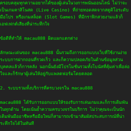
ครอบคลุมทุกความอยากได้ของผู้เล่นในวงการพนันออนไลน์ ไม่ว่าจะ
เป็นเกมคาสิโนสด (Live Casino) ที่ถ่ายทอดสดจากสตูดิโอระดับ
มือโปร หรือเกมสล็อต (Slot Games) ที่มีกราฟิกสวยงามแล้วก็
เอฟเฟกต์เสียงที่น่าระทึกใจ
ข้อดีที่ทำให้ macau888 ผิดแผกแตกต่าง
ลักษณะเด่นของ macau888 นั้นรวมถึงการออกแบบเว็บที่ใช้งานง่าย
ระบบการฝากถอนที่รวดเร็ว และก็ความปลอดภัยในด้านข้อมูลส่วน
บุคคลแล้วก็การคลัง นอกนั้นยังมีโปรโมชั่นรวมทั้งโบนัสที่คุ้มค่าเพื่อล่อ
ใจและก็รักษาผู้เล่นให้อยู่กับแพลตฟอร์มโดยตลอด
2. ระบบรวมทั้งบริการที่ครบวงจรใน macau888
macau888 ได้รับการออกแบบให้รองรับการเล่นเกมและก็การเดิมพัน
ในทุกด้าน โดยเน้นย้ำความครบวงจรในบริการ ไม่ว่าคุณจะเป็นนัก
เดิมพันมืออาชีพหรือมือใหม่ก็สามารถเข้ามาสัมผัสประสบการณ์ที่น่า
ระทึกใจได้ในทันที