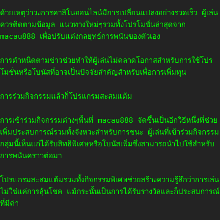
ด้วยเหตุว่าวงการคาสิโนออนไลน์มีการเปลี่ยนแปลงอย่างรวดเร็ว ผู้เล่น
ควรติดตามข้อมูล แนวทางใหม่ๆรวมทั้งโปรโมชั่นล่าสุดจาก
macau888 เพื่อปรับแต่งกลยุทธ์การพนันของตัวเอง
การตำหนิดตามข่าวช่วยทำให้ผู้เล่นไม่คลาดโอกาสสำหรับการใช้โปร
โมชั่นหรือโบนัสที่อาจเป็นปัจจัยสำคัญสำหรับเพื่อการเพิ่มทุน
การร่วมกิจกรรมแล้วก็โปรแกรมสะสมแต้ม
การเข้าร่วมกิจกรรมต่างๆพื้นที่ macau888 จัดขึ้นเป็นอีกวิธีหนึ่งที่ช่วย
เพิ่มประสบการณ์รวมทั้งจังหวะสำหรับการชนะ ผู้เล่นที่เข้าร่วมกิจกรรม
กลุ่มนี้เห็นแก่ได้รับสิทธิพิเศษหรือโบนัสเพิ่มซึ่งสามารถนำไปใช้สำหรับ
การพนันคราวต่อมา
โปรแกรมสะสมแต้มรวมทั้งกิจกรรมพิเศษช่วยสร้างความรู้สึกว่าการเล่น
ไม่ใช่แค่การลุ้นโชค แม้กระนั้นเป็นการได้รับรางวัลและก็ประสบการณ์
ที่มีค่า