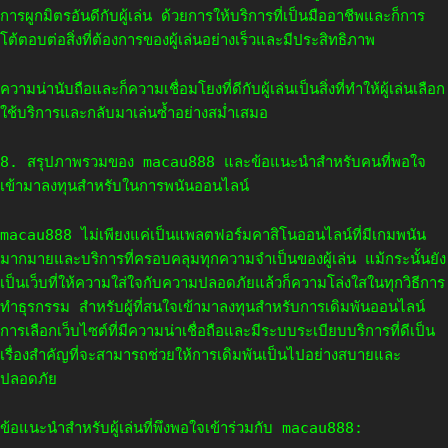
การผูกมิตรอันดีกับผู้เล่น ด้วยการให้บริการที่เป็นมืออาชีพและก็การ
โต้ตอบต่อสิ่งที่ต้องการของผู้เล่นอย่างเร็วและมีประสิทธิภาพ
ความน่านับถือและก็ความเชื่อมโยงที่ดีกับผู้เล่นเป็นสิ่งที่ทำให้ผู้เล่นเลือก
ใช้บริการและกลับมาเล่นซ้ำอย่างสม่ำเสมอ
8. สรุปภาพรวมของ macau888 และข้อแนะนำสำหรับคนที่พอใจ
เข้ามาลงทุนสำหรับในการพนันออนไลน์
macau888 ไม่เพียงแค่เป็นแพลตฟอร์มคาสิโนออนไลน์ที่มีเกมพนัน
มากมายและบริการที่ครอบคลุมทุกความจำเป็นของผู้เล่น แม้กระนั้นยัง
เป็นเว็บที่ให้ความใส่ใจกับความปลอดภัยแล้วก็ความโล่งใสในทุกวิธีการ
ทำธุรกรรม สำหรับผู้ที่สนใจเข้ามาลงทุนสำหรับการเดิมพันออนไลน์
การเลือกเว็บไซต์ที่มีความน่าเชื่อถือและมีระบบระเบียบบริการที่ดีเป็น
เรื่องสำคัญที่จะสามารถช่วยให้การเดิมพันเป็นไปอย่างสบายและ
ปลอดภัย
ข้อแนะนำสำหรับผู้เล่นที่พึงพอใจเข้าร่วมกับ macau888: