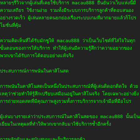
หลายๆรีวิวจากผู้เล่นที่เคยใช้บริการ macau888 ยืนยันว่าเว็บแห่งนี้มี
ความเสถียร ใช้งานง่าย รวมทั้งมีระบบการบริการลูกค้าที่ตอบสนอง
อย่างรวดเร็ว ผู้เล่นหลายคนยกย่องเรื่องระบบเกมที่มากมายแล้วก็โปร
โมชั่นที่คุ้ม
ความคิดเห็นที่ได้รับมักชูให้ macau888 ว่าเป็นเว็บไซต์ที่ใส่ใจในทุก
ขั้นตอนของการให้บริการ ทำให้ผู้เล่นมีความรู้สึกว่าความอยากของ
พวกเขาได้รับการโต้ตอบอย่างแท้จริง
ประสบการณ์การพนันในคาสิโนสด
การพนันในคาสิโนสดเป็นหนึ่งในประสบการณ์ที่ผู้เล่นติดอกติดใจ ด้วย
เหตุว่าช่วยทำให้รู้สึกเปรียบเสมือนอยู่ในคาสิโนจริง โดยเฉพาะอย่างยิ่ง
การถ่ายทอดสดที่มีคุณภาพสูงรวมทั้งการบริการจากเจ้ามือที่มือโปร
ผู้เล่นบางรายเล่าว่าประสบการณ์ในคาสิโนสดของ macau888 นั้นเป็น
เยี่ยมในเหตุผลที่ทำให้พวกเขากลับมาใช้บริการซ้ำอีกครั้ง
การผลักดันและสนับสนุนและก็บริการลูกค้า