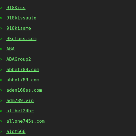
918Kiss
918kissauto
918kissme
9kpluss.com
ABA
ABAGroup2
abbet789.com
abbet789.com
aden168ss.com
adm789.vip
allbet24hr
allone745s.com
alot666