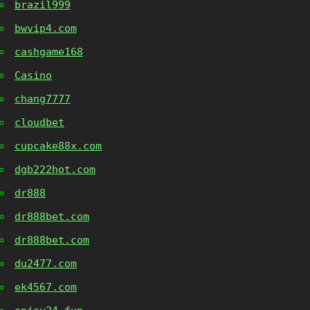
brazil999
bwvip4.com
cashgame168
Casino
chang7777
cloudbet
cupcake88x.com
dgb222hot.com
dr888
dr888bet.com
dr888bet.com
du2477.com
ek4567.com