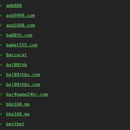
amb888
asb9999.com
audi688.com
ba88th.com
babet555.com
Baccarat
baj88thb
baj88thbz.com
baj88thbz.com
bar4game24hr.com
bbp168.me
bbp168.me
bestbet