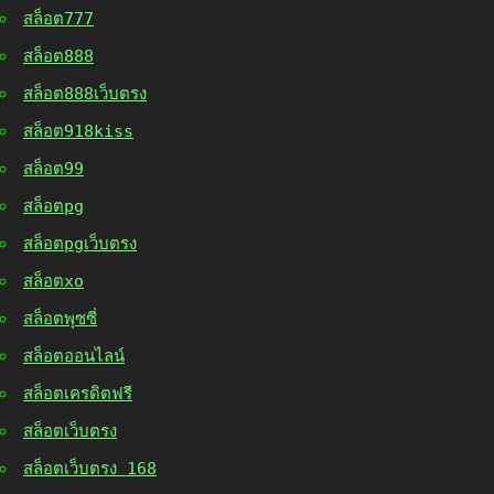
สล็อต777
สล็อต888
สล็อต888เว็บตรง
สล็อต918kiss
สล็อต99
สล็อตpg
สล็อตpgเว็บตรง
สล็อตxo
สล็อตพุซซี่
สล็อตออนไลน์
สล็อตเครดิตฟรี
สล็อตเว็บตรง
สล็อตเว็บตรง 168