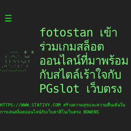
Skip
☰
to
content
fotostan เข้า
ร่วมเกมสล็อต
     .----.   @   @

ออนไลน์ที่มาพร้อม
   / .-"-.`.  \v/

   | | '\ \ \_/ )

 ,-\ `-.' /.'  /

กับสไตล์เร้าใจกับ
'---`----'----'
PGslot เว็บตรง
HTTPS://WWW.STATIVY.COM สร้างความสุขและความตื่นเต้นใน
การเล่นสล็อตออนไลน์กับเว็บคาสิโนเว็บตรง BOWENS