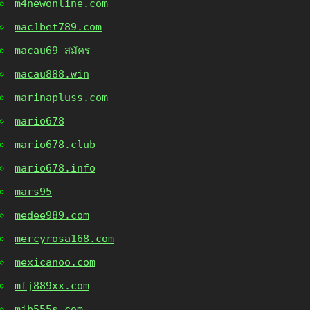
m4newonline.com
mac1bet789.com
macau69 สมัคร
macau888.win
marinapluss.com
mario678
mario678.club
mario678.info
mars95
medee989.com
mercyrosa168.com
mexicanoo.com
mfj889xx.com
mib555s.com