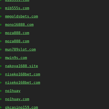
mib555s.com
mmgoldsbets.com
mono16888.com
moza888.com
moza888.com
mun789slot.com
mwin9s.com
nakoya1688.site
niseko168bet.com
niseko168bet.com
no1huay
no1huay.com
okcasino159.com