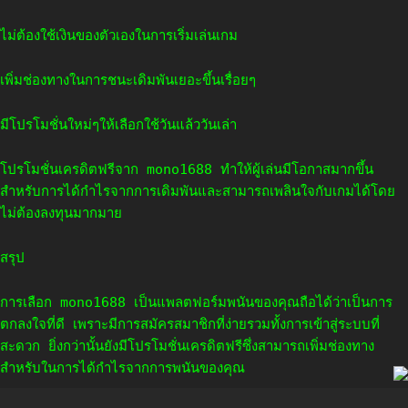
ไม่ต้องใช้เงินของตัวเองในการเริ่มเล่นเกม
เพิ่มช่องทางในการชนะเดิมพันเยอะขึ้นเรื่อยๆ
มีโปรโมชั่นใหม่ๆให้เลือกใช้วันแล้ววันเล่า
โปรโมชั่นเครดิตฟรีจาก mono1688 ทำให้ผู้เล่นมีโอกาสมากขึ้น
สำหรับการได้กำไรจากการเดิมพันและสามารถเพลินใจกับเกมได้โดย
ไม่ต้องลงทุนมากมาย
สรุป
การเลือก mono1688 เป็นแพลตฟอร์มพนันของคุณถือได้ว่าเป็นการ
ตกลงใจที่ดี เพราะมีการสมัครสมาชิกที่ง่ายรวมทั้งการเข้าสู่ระบบที่
สะดวก ยิ่งกว่านั้นยังมีโปรโมชั่นเครดิตฟรีซึ่งสามารถเพิ่มช่องทาง
สำหรับในการได้กำไรจากการพนันของคุณ