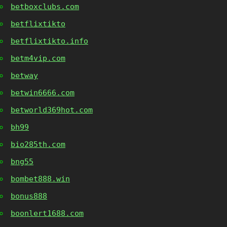
betboxclubs.com
betflixtikto
betflixtikto.info
betm4vip.com
betway
betwin6666.com
betworld369hot.com
bh99
bio285th.com
bng55
bombet888.win
bonus888
boonlert1688.com