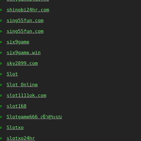
shinobi24hr.com
sing55fun.com
sing55fun.com
six9game
six9game.win
sky2899.com
Slot
Slot Online
slot1111ok.com
slot168
Slotgame666 เข้าสู่ระบบ
Slotxo
slotxo24hr