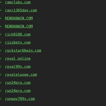
ramclubx.com
rasri365day.com
RENO88WIN.COM
RENO88WIN.COM
rich8188.com
rizzbetx.com
rockstar66win.com
royal online
royal99y.com
royaleluxee.com
run24pro.com
run24pro.com
runway789s.com