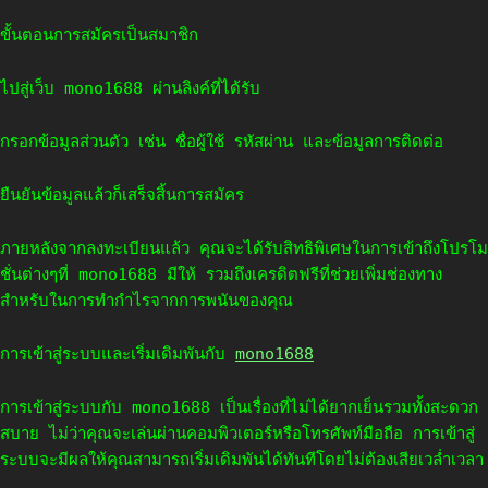
ขั้นตอนการสมัครเป็นสมาชิก
ไปสู่เว็บ mono1688 ผ่านลิงค์ที่ได้รับ
กรอกข้อมูลส่วนตัว เช่น ชื่อผู้ใช้ รหัสผ่าน และข้อมูลการติดต่อ
ยืนยันข้อมูลแล้วก็เสร็จสิ้นการสมัคร
ภายหลังจากลงทะเบียนแล้ว คุณจะได้รับสิทธิพิเศษในการเข้าถึงโปรโม
ชั่นต่างๆที่ mono1688 มีให้ รวมถึงเครดิตฟรีที่ช่วยเพิ่มช่องทาง
สำหรับในการทำกำไรจากการพนันของคุณ
การเข้าสู่ระบบและเริ่มเดิมพันกับ
mono1688
การเข้าสู่ระบบกับ mono1688 เป็นเรื่องที่ไม่ได้ยากเย็นรวมทั้งสะดวก
สบาย ไม่ว่าคุณจะเล่นผ่านคอมพิวเตอร์หรือโทรศัพท์มือถือ การเข้าสู่
ระบบจะมีผลให้คุณสามารถเริ่มเดิมพันได้ทันทีโดยไม่ต้องเสียเวล่ำเวลา