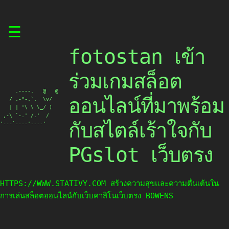
Skip
☰
to
content
fotostan เข้า
ร่วมเกมสล็อต
     .----.   @   @

ออนไลน์ที่มาพร้อม
   / .-"-.`.  \v/

   | | '\ \ \_/ )

 ,-\ `-.' /.'  /

กับสไตล์เร้าใจกับ
'---`----'----'
PGslot เว็บตรง
HTTPS://WWW.STATIVY.COM สร้างความสุขและความตื่นเต้นใน
การเล่นสล็อตออนไลน์กับเว็บคาสิโนเว็บตรง BOWENS