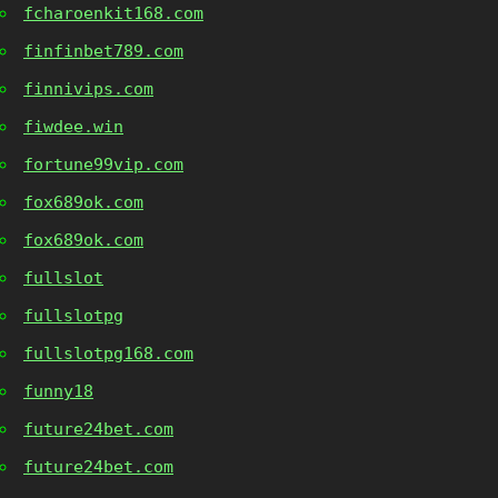
fcharoenkit168.com
finfinbet789.com
finnivips.com
fiwdee.win
fortune99vip.com
fox689ok.com
fox689ok.com
fullslot
fullslotpg
fullslotpg168.com
funny18
future24bet.com
future24bet.com