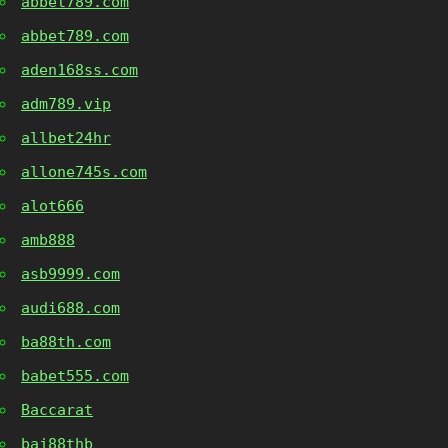
abbet789.com
abbet789.com
aden168ss.com
adm789.vip
allbet24hr
allone745s.com
alot666
amb888
asb9999.com
audi688.com
ba88th.com
babet555.com
Baccarat
baj88thb