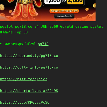
pgslot pg718.co 24 JUN 2569 Gerald casino pgslot
แตกง่าย Top 80
ขอขอบพระคุณเว็ปไซต์
pg718
https://rebrand.ly/pg718-co
https://cutly.info/pg718-co
https://bitt.to/q1iic7
https://shorturl.asia/2C49S
https://t.co/KRGyycVcSO