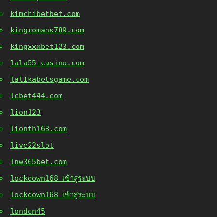
kimchibetbet.com
kingromans789.com
kingxxxbet123.com
lala55-casino.com
lalikabetsgame.com
lcbet444.com
lion123
lionth168.com
live22slot
lnw365bet.com
lockdown168 เข้าสู่ระบบ
lockdown168 เข้าสู่ระบบ
london45