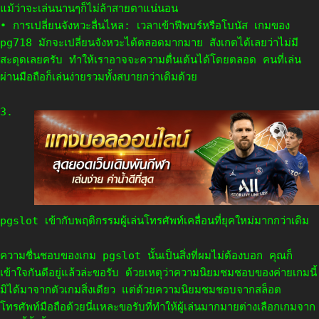
แม้ว่าจะเล่นนานๆก็ไม่ล้าสายตาแน่นอน
• การเปลี่ยนจังหวะลื่นไหล: เวลาเข้าฟีพบร์หรือโบนัส เกมของ
pg718 มักจะเปลี่ยนจังหวะได้ตลอดมากมาย สังเกตได้เลยว่าไม่มี
สะดุดเลยครับ ทำให้เราอาจจะความตื่นเต้นได้โดยตลอด คนที่เล่น
ผ่านมือถือก็เล่นง่ายรวมทั้งสบายกว่าเดิมด้วย
3.
pgslot เข้ากับพฤติกรรมผู้เล่นโทรศัพท์เคลื่อนที่ยุคใหม่มากกว่าเดิม
ความชื่นชอบของเกม pgslot นั้นเป็นสิ่งที่ผมไม่ต้องบอก คุณก็
เข้าใจกันดีอยู่แล้วล่ะขอรับ ด้วยเหตุว่าความนิยมชมชอบของค่ายเกมนี้
มิได้มาจากตัวเกมสิ่งเดียว แต่ด้วยความนิยมชมชอบจากสล็อต
โทรศัพท์มือถือด้วยนี่แหละขอรับที่ทำให้ผู้เล่นมากมายต่างเลือกเกมจาก