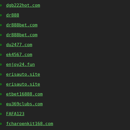
dgb222hot.com
dr888
dr888bet.com
dr888bet.com
du2477.com
ek4567.com
enjoy24.fun
erisauto.site
erisauto.site
etbet16888.com
eu369clubs.com
FAFA123
fcharoenkit168.com