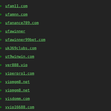
ufam11.com
ufamnn.com
ufanance789.com
ufawinner
ufawinner99bet.com
uk369clubs.com
ut9winwin.com
ver888.vip
viperpro1.com
vipmgm8.net
vipmgm8.net
visdomm.com
vvip16688.com