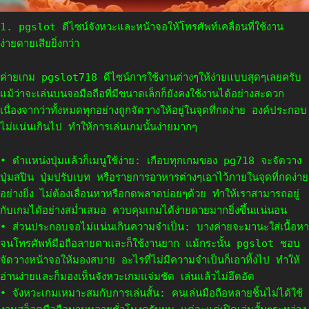
1. pgslot ดีไซน์จังหวะและหน้าจอให้โทรศัพท์เคลื่อนที่ใช้งาน
ง่ายดายเสียยิ่งกว่า
ค่ายเกม pgslot718 ดีไซน์การใช้งานต่างๆให้ง่ายแบบสุดๆเลยครับ
แม้ว่าจะเล่นบนจอมือถือที่มีขนาดเล็กก็ยังคงใช้งานได้อย่างสะดวก
เนื่องจากว่าทั้งหมดทุกอย่างถูกจัดวางให้อยู่ในจุดที่กดง่าย องค์ประกอบ
ไม่แน่นเกินไป ทำให้การเล่นเกมนั้นง่ายมากๆ
• ตำแหน่งปุ่มแล้วก็เมนูใช้ง่าย: เกือบทุกเกมของ pg718 จะจัดวาง
ปุ่มสปิน ปุ่มปรับเบท หรือรายการอาหารต่างๆเอาไว้ภายในจุดที่กดง่าย
อย่างยิ่ง ไม่ต้องเลื่อนหาหรือกดพลาดบ่อยๆด้วย ทำให้เราสามารถอยู่
กับเกมได้อย่างสม่ำเสมอ ควบคุมเกมได้ง่ายดายมากยิ่งขึ้นแน่นอน
• ส่วนประกอบจอไม่แน่นเกินความจำเป็น: บางค่ายจะมานะใส่เนื้อหา
จนโทรศัพท์มือถือลายตาและก็ใช้งานยาก แม้กระนั้น pgslot ชอบ
จัดวางหน้าจอให้มองสบาย อะไรที่ไม่มีความจำเป็นก็เอาทิ้งไป ทำให้
อ่านง่ายและก็มองเห็นจังหวะเกมแจ่มชัด เล่นแล้วไม่อึดอัด
• จังหวะเกมเหมาะสมกับการเล่นสั้น: คนเล่นมือถือหลายชิ้นไม่ได้ใช้