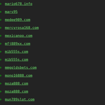
mario678.info
mars95
medee989.com
mercyrosa168.com
mexicanoo.com
mfj889xx.com
mib555s.com
mib555s.com
mmgoldsbets.com
mono16888.com
moza888.com
moza888.com
mun789slot.com