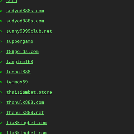
ssru
sudyod888s.com
sudyod888s.com
sunny9999club.net
suppergame
t88golds.com
tangtem168
teenoi888
temmax69
thaisiambet.store
thehulk888.com
thehulk888.net
tia8kingbet.com
tia8kingbet.com