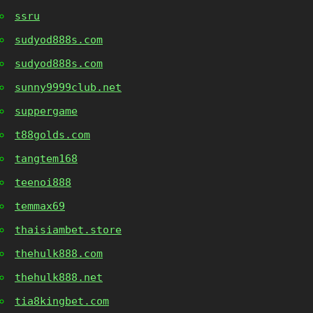
ssru
sudyod888s.com
sudyod888s.com
sunny9999club.net
suppergame
t88golds.com
tangtem168
teenoi888
temmax69
thaisiambet.store
thehulk888.com
thehulk888.net
tia8kingbet.com