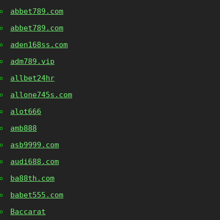
abbet789.com
abbet789.com
aden168ss.com
adm789.vip
allbet24hr
allone745s.com
alot666
amb888
asb9999.com
audi688.com
ba88th.com
babet555.com
Baccarat