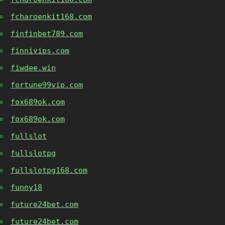
fcharoenkit168.com
finfinbet789.com
finnivips.com
fiwdee.win
fortune99vip.com
fox689ok.com
fox689ok.com
fullslot
fullslotpg
fullslotpg168.com
funny18
future24bet.com
future24bet.com