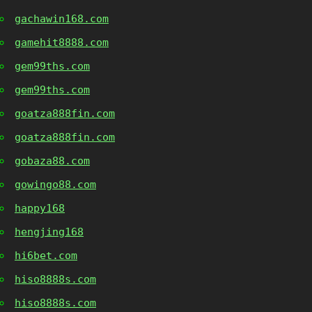
gachawin168.com
gamehit8888.com
gem99ths.com
gem99ths.com
goatza888fin.com
goatza888fin.com
gobaza88.com
gowingo88.com
happy168
hengjing168
hi6bet.com
hiso8888s.com
hiso8888s.com