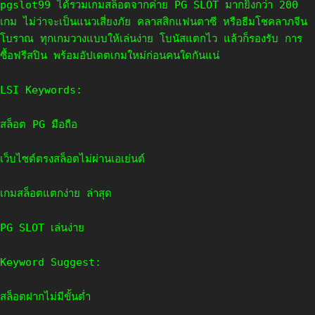
pgslot99 ได้รวมเกมสล็อตจากค่าย PG SLOT มากยิ่งกว่า 200
เกม ไม่ว่าจะเป็นแนวเสี่ยงภัย คลาสสิกแฟนตาซี หรือธีมโชคลาภจีน
โบราณ ทุกเกมวางแบบให้เล่นง่าย โบนัสแตกไว แล้วก็รองรับ การ
ซื้อฟรีสปิน พร้อมอัปเดตเกมใหม่ก่อนคนใดกันแน่
LSI Keywords:
สล็อต PG มือถือ
เว็บไซต์ตรงสล็อตไม่ผ่านเอเย่นต์
เกมสล็อตแตกง่าย ล่าสุด
PG SLOT เล่นง่าย
Keyword Suggest:
สล็อตฝากไม่มีขั้นต่ำ