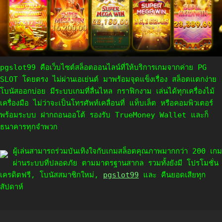
pgslot99 คือเว็บไซต์สล็อตออนไลน์ที่ให้บริการเกมจากค่าย PG
SLOT โดยตรง ไม่ผ่านเอเย่นต์ มาพร้อมจุดแข็งเรื่อง สล็อตแตกง่าย
โบนัสออกบ่อย มีระบบเกมที่ลื่นไหล กราฟิกงาม เล่นได้ทุกเครื่องไม้
เครื่องมือ ไม่ว่าจะเป็นโทรศัพท์เคลื่อนที่ แท็บเล็ต หรือคอมพิวเตอร์
พร้อมระบบ ฝากถอนออโต้ รองรับ TrueMoney Wallet และก็
ธนาคารทุกจำพวก
ผู้เล่นสามารถร่วมบันเทิงใจกับเกมสล็อตคุณภาพมากกว่า 200 เกม
ผ่านระบบที่ปลอดภัย ตามมาตรฐานสากล รวมทั้งยังมี โปรโมชั่น
เครดิตฟรี, โบนัสสมาชิกใหม่,
pgslot99
และ คืนยอดเสียทุก
สัปดาห์