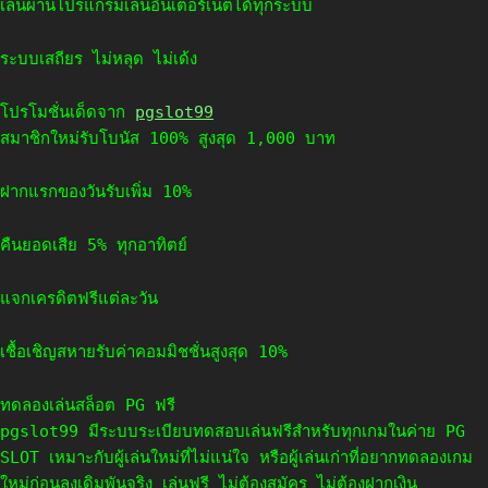
เล่นผ่านโปรแกรมเล่นอินเตอร์เน็ตได้ทุกระบบ
ระบบเสถียร ไม่หลุด ไม่เด้ง
โปรโมชั่นเด็ดจาก
pgslot99
สมาชิกใหม่รับโบนัส 100% สูงสุด 1,000 บาท
ฝากแรกของวันรับเพิ่ม 10%
คืนยอดเสีย 5% ทุกอาทิตย์
แจกเครดิตฟรีแต่ละวัน
เชื้อเชิญสหายรับค่าคอมมิชชั่นสูงสุด 10%
ทดลองเล่นสล็อต PG ฟรี
pgslot99 มีระบบระเบียบทดสอบเล่นฟรีสำหรับทุกเกมในค่าย PG
SLOT เหมาะกับผู้เล่นใหม่ที่ไม่แน่ใจ หรือผู้เล่นเก่าที่อยากทดลองเกม
ใหม่ก่อนลงเดิมพันจริง เล่นฟรี ไม่ต้องสมัคร ไม่ต้องฝากเงิน