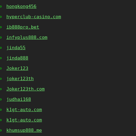
hongkong456
hyperclub-casino.com
ib888pro.bet
infyplus888.com
jinda55
jinda888
Joker123
joker123th
Joker123th.com
judhai168
k1gt-auto.com
k1gt-auto.com
khumsup888.me