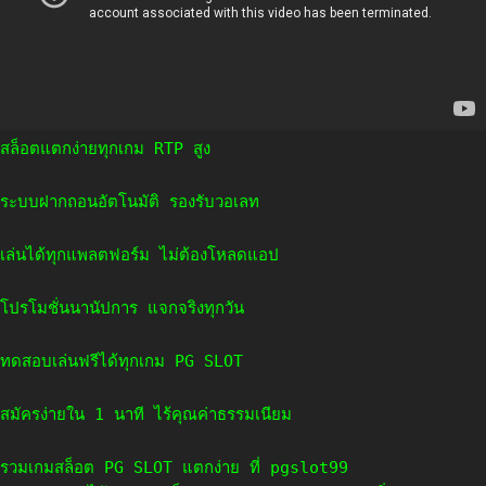
สล็อตแตกง่ายทุกเกม RTP สูง
ระบบฝากถอนอัตโนมัติ รองรับวอเลท
เล่นได้ทุกแพลตฟอร์ม ไม่ต้องโหลดแอป
โปรโมชั่นนานัปการ แจกจริงทุกวัน
ทดสอบเล่นฟรีได้ทุกเกม PG SLOT
สมัครง่ายใน 1 นาที ไร้คุณค่าธรรมเนียม
รวมเกมสล็อต PG SLOT แตกง่าย ที่ pgslot99