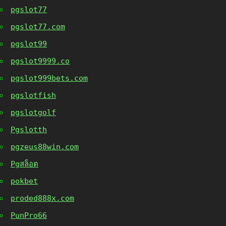
pgslot77
pgslot77.com
pgslot99
pgslot9999.co
pgslot999bets.com
pgslotfish
pgslotgolf
Pgslotth
pgzeus88win.com
Pgสล็อต
pokbet
proded888x.com
PunPro66