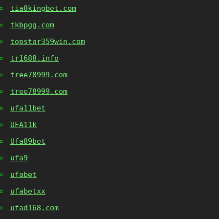
tia8kingbet.com
tkbpgg.com
topstar359win.com
tr1688.info
tree78999.com
tree78999.com
ufa11bet
UFA11k
Ufa89bet
ufa9
ufabet
ufabetxx
ufad168.com