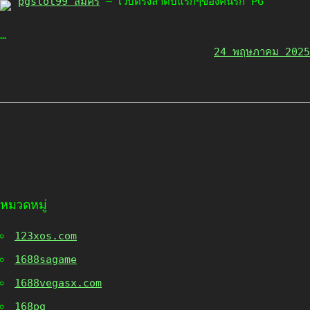
pgslot99 สมัคร
– เว็บตรงลำดับแรกๆของคนรัก PG
…
24 พฤษภาคม 2025
หมวดหมู่
123xos.com
1688sagame
1688vegasx.com
168pg