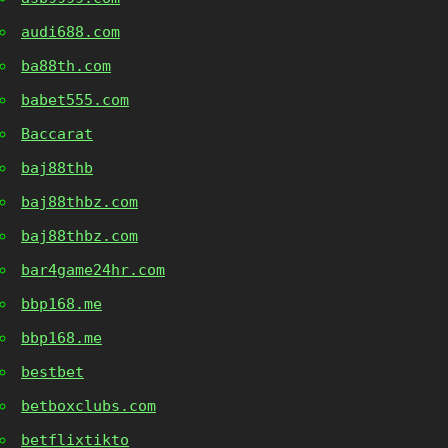
audi688.com
ba88th.com
babet555.com
Baccarat
baj88thb
baj88thbz.com
baj88thbz.com
bar4game24hr.com
bbp168.me
bbp168.me
bestbet
betboxclubs.com
betflixtikto