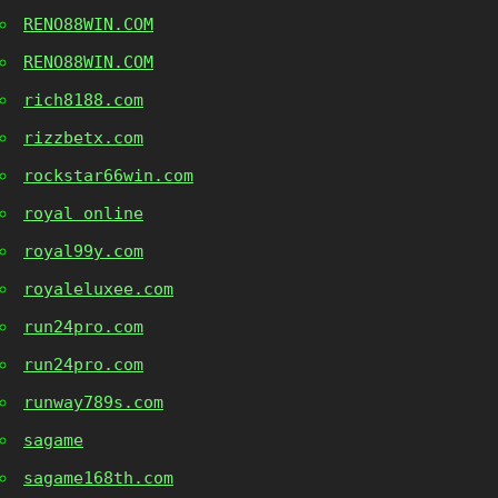
RENO88WIN.COM
RENO88WIN.COM
rich8188.com
rizzbetx.com
rockstar66win.com
royal online
royal99y.com
royaleluxee.com
run24pro.com
run24pro.com
runway789s.com
sagame
sagame168th.com