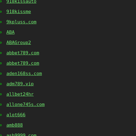
918kissauto
918kissme
9kpluss.com
ABA
ABAGroup2
abbet789.com
abbet789.com
aden168ss.com
adm789.vip
allbet24hr
allone745s.com
alot666
amb888
asb9999.com