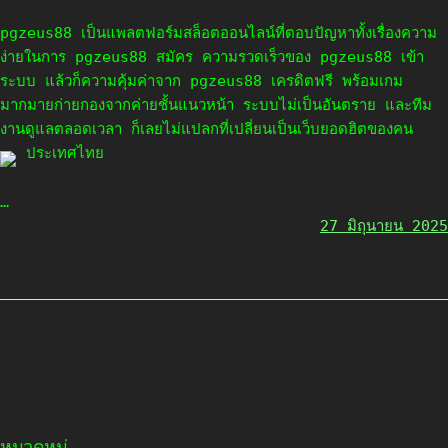
pgzeus88 เป็นแพลตฟอร์มสล็อตออนไลน์ที่ตอบปัญหาทั้งเรื่องความ
ง่ายในการ pgzeus88 สมัคร ความรวดเร็วของ pgzeus88 เข้า
ระบบ แล้วก็ความคุ้มค่าจาก pgzeus88 เครดิตฟรี พร้อมเกม
มากมายก่ายกองจากค่ายชั้นแนวหน้า ระบบไม่เป็นอันตราย และทีม
งานดูแลตลอดเวลา ก็เลยไม่แปลกที่เปลี่ยนเป็นเว็บยอดฮิตของคน
ประเทศไทย
…
27 มิถุนายน 2025
หมวดหมู่