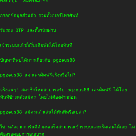
คลิกที่ปุ่ม “สมัครสมาชิก”
กรอกข้อมูลส่วนตัว รวมทั้งเบอร์โทรศัพท์
รับรอง OTP และตั้งรหัสผ่าน
เข้าระบบแล้วก็เริ่มเดิมพันได้โดยทันที
ปัญหาที่พบได้มากเกี่ยวกับ pgzeus88
pgzeus88 แจกเครดิตฟรีจริงหรือไม่?
จริงแน่ๆ! สมาชิกใหม่สามารถรับ pgzeus88 เครดิตฟรี ได้โดย
ทันทีข้างหลังสมัคร โดยไม่ต้องฝากก่อน
pgzeus88 สมัครแล้วเล่นได้ทันทีหรือเปล่า?
ใช่ หลังจากการันตีตัวตนเสร็จสามารถเข้าระบบและเริ่มเล่นได้เลย ไม่
ต้องรอคอยการอนุญาต