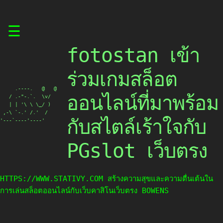
Skip
☰
to
content
fotostan เข้า
ร่วมเกมสล็อต
     .----.   @   @

ออนไลน์ที่มาพร้อม
   / .-"-.`.  \v/

   | | '\ \ \_/ )

 ,-\ `-.' /.'  /

กับสไตล์เร้าใจกับ
'---`----'----'
PGslot เว็บตรง
HTTPS://WWW.STATIVY.COM สร้างความสุขและความตื่นเต้นใน
การเล่นสล็อตออนไลน์กับเว็บคาสิโนเว็บตรง BOWENS