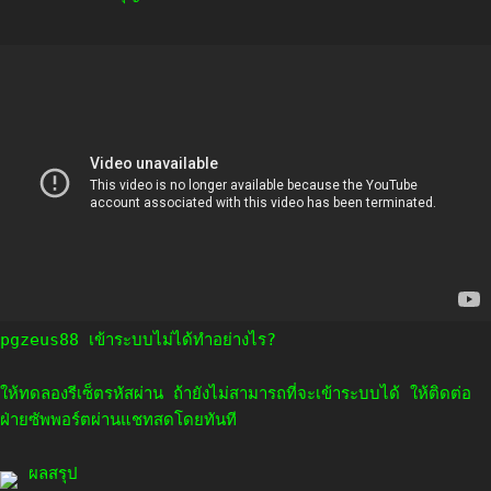
pgzeus88 เข้าระบบไม่ได้ทำอย่างไร?
ให้ทดลองรีเซ็ตรหัสผ่าน ถ้ายังไม่สามารถที่จะเข้าระบบได้ ให้ติดต่อ
ฝ่ายซัพพอร์ตผ่านแชทสดโดยทันที
ผลสรุป