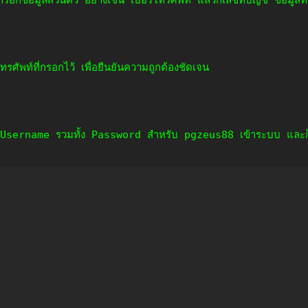
กข้อมูลส่วนตัว อย่างเช่น เบอร์โทรศัพท์ แล้วก็เลขที่บัญชี ข้อมูลทั้
ศัพท์ที่กรอกไว้ เพื่อยืนยันความถูกต้องชัดเจน
บ Username รวมทั้ง Password สำหรับ pgzeus88 เข้าระบบ และก็เ