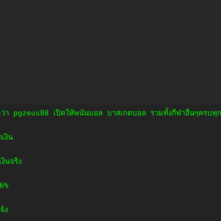
าะว่า pgzeus88 เปิดให้พนันบอล บาสเกตบอล รวมทั้งกีฬาอื่นๆครบทุกล
เงิน
งินจริง
96%
จ้ง