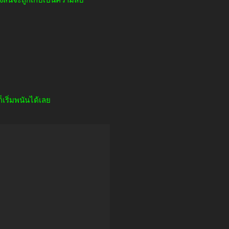
งสิ้นจะถูกเก็บเป็นความลับ
ริ่มพนันได้เลย