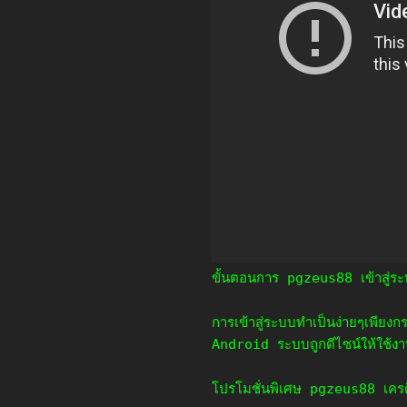
ขั้นตอนการ pgzeus88 เข้าสู่ร
การเข้าสู่ระบบทำเป็นง่ายๆเพีย
Android ระบบถูกดีไซน์ให้ใช้งาน
โปรโมชั่นพิเศษ pgzeus88 เครด