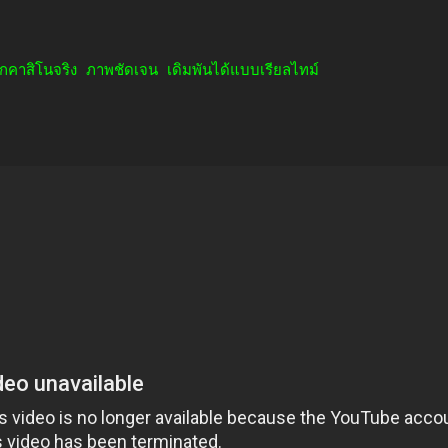
คาสิโนจริง ภาพชัดเจน เดิมพันได้แบบเรียลไทม์