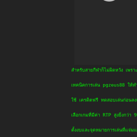
สำหรับสายกีฬาก็ไม่ผิดหวัง เพร
เทคนิคการเล่น pgzeus88 ให้ทำ
ใช้ เครดิตฟรี ทดสอบเล่นก่อนลงเ
เลือกเกมที่มีค่า RTP สูงยิ่งกว่า 
ตั้งงบและจุดหมายการเล่นที่แจ่มแ