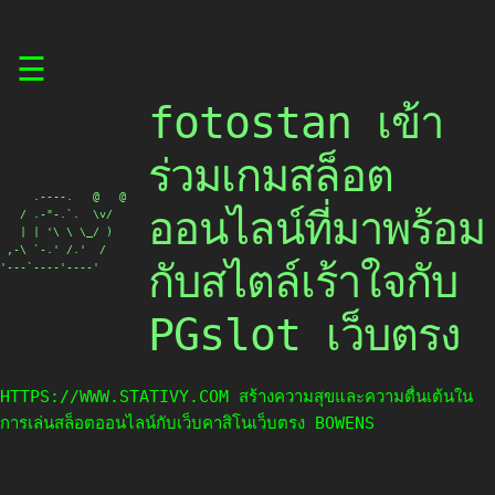
Skip
☰
to
content
fotostan เข้า
ร่วมเกมสล็อต
     .----.   @   @

ออนไลน์ที่มาพร้อม
   / .-"-.`.  \v/

   | | '\ \ \_/ )

 ,-\ `-.' /.'  /

กับสไตล์เร้าใจกับ
'---`----'----'
PGslot เว็บตรง
HTTPS://WWW.STATIVY.COM สร้างความสุขและความตื่นเต้นใน
การเล่นสล็อตออนไลน์กับเว็บคาสิโนเว็บตรง BOWENS