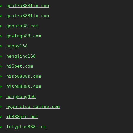
goatza888fin.com
goatza888fin.com
gobaza88.com
gowingo88.com
happy168
hengjing168
hi6bet.com
hiso8888s.com
hiso8888s.com
hongkong456
hyperclub-casino.com
ib888pro.bet
infyplus888.com