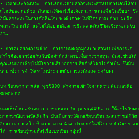
• เวลาและก็จังหวะ: การเลือกเวลาแล้วก็จังหวะสำหรับการเล่นให้กับ
สไตล์ของเกมด้วย มันสอนให้ผมรู้เรื่องจังหวะการเล่นเพิ่มขึ้นเรื่อยๆ ซึ่ง
ก็มีผลกระทบในการตัดสินใจประเด็นต่างๆในชีวิตของผมด้วย ผมผิด
พลาดในเกมได้ แต่ไม่ได้อยากต้องการผิดพลาดในชีวิตจริงหรอกครับ
ฮ่า…
• การคุ้มครองการเสี่ยง: การกำหนดจุดมุ่งหมายสำหรับเพื่อการได้
กำไรต้องมาพร้อมกันกับขีดจำกัดสำหรับเพื่อการขาดทุน มันจะช่วยให้
คุณเล่นแบบชิวๆไม่มีโอกาสเสี่ยงต่อการเสียตังค์โดยไม่จำเป็น ซึ่งมัน
นำมาซึ่งการทำให้เราไม่ประมาทกับการลงนั่นแหละครับผม
บทเรียนจากการเล่น พุซซี่888 ทำความเข้าใจจากความล้มเหลวคือ
ชัยชนะที่ดี
มองเห็นไหมครับผมว่า การเล่นเกมกับ pussy888win ให้อะไรกับผม
มากกว่าเงินรางวัลเสียอีก มันเป็นการให้บทเรียนหรือประสบการณ์ชีวิต
อีกแบบอย่างหนึ่ง ซึ่งผมสามารถนำมาประยุกต์ในชีวิตประจำวันของผม
ได้ การเรียนรู้รวมทั้งรู้เรื่องบทเรียนกลุ่มนี้