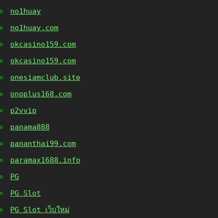
no1huay
no1huay.com
okcasino159.com
okcasino159.com
onesiamclub.site
onoplus168.com
p2vvip
panama888
pananthai99.com
paramax1688.info
PG
PG Slot
PG Slot เว็บใหม่