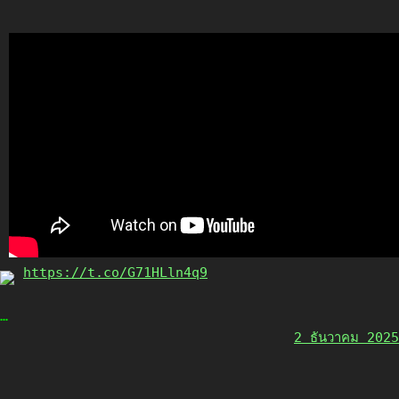
https://t.co/G71HLln4q9
…
2 ธันวาคม 2025