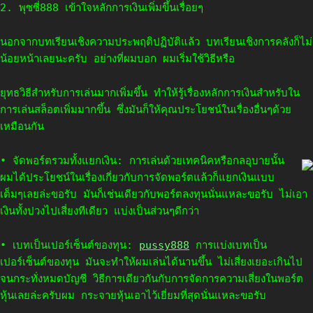
2. พุซซี่888 เข้าใจหลักการเงินเพิ่มขึ้นเรื่อยๆ
นอกจากบทเรียนเชิงความประพฤติปฏิบัติแล้ว บทเรียนเชิงการคลังก็ไม่
น้อยหน้าเลยนะครับ อย่างที่ผมบอก ผมเริ่มใช้วิธีหรือ
ยุทธวิธีสำหรับการเล่นมากเพิ่มขึ้น ทำให้รู้เรื่องหลักการเงินสำหรับใน
การเล่นสล็อตเพิ่มมากขึ้น ซึ่งมันก็ให้คุณประโยชน์ในเรื่องอื่นๆด้วย
เหมือนกัน
• จัดพอร์ตรวมทั้งแยกเงิน: การเล่นด้วยเทคนิคหรือกลอุบายนั้น
ผมได้ประโยชน์ในเรื่องเกี่ยวกับการจัดพอร์ตแล้วก็แยกเงินแบบ
เต็มๆเลยล่ะขอรับ มันก็เช่นเดียวกับพอร์ตลงทุนนั่นแหละขอรับ ไม่เอา
เงินทั้งปวงไปเสี่ยงทีเดียว แบ่งเป็นส่วนๆดีกว่า
• เบทเป็นเปอร์เซ็นต์ของทุน:
pussy888
การแบ่งเบทเป็น
เปอร์เซ็นต์ของทุน มันจะทำให้ผมเล่นได้นานขึ้น ไม่เสี่ยงเยอะเกินไป
จนกระทั่งหมดบัญชี วิธีการเดียวกันกับการจัดการความเสี่ยงในพอร์ต
หุ้นเลยล่ะครับผม กระจายหุ้นเอาไว้เยี่ยมที่สุดนั่นแหละขอรับ