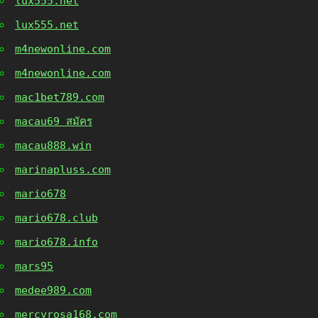
lux555.net
lux555.net
m4newonline.com
m4newonline.com
mac1bet789.com
macau69 สมัคร
macau888.win
marinapluss.com
mario678
mario678.club
mario678.info
mars95
medee989.com
mercyrosa168.com