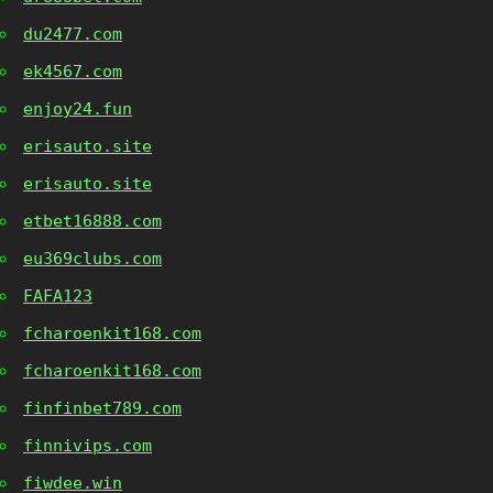
du2477.com
ek4567.com
enjoy24.fun
erisauto.site
erisauto.site
etbet16888.com
eu369clubs.com
FAFA123
fcharoenkit168.com
fcharoenkit168.com
finfinbet789.com
finnivips.com
fiwdee.win