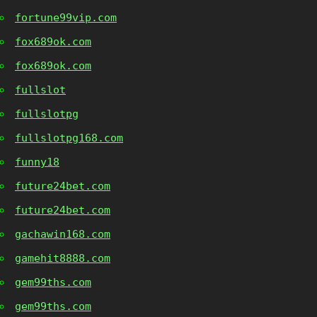
fortune99vip.com
fox689ok.com
fox689ok.com
fullslot
fullslotpg
fullslotpg168.com
funny18
future24bet.com
future24bet.com
gachawin168.com
gamehit8888.com
gem99ths.com
gem99ths.com