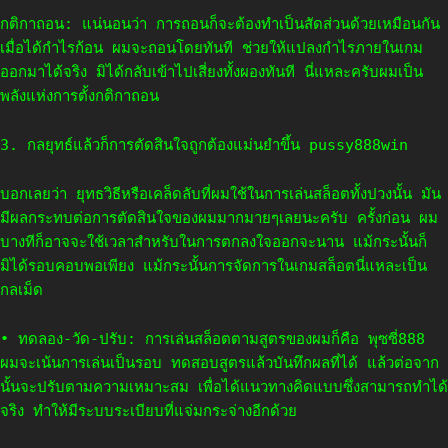
กติกาถอน: แน่นอนว่า การถอนก็จะต้องทำเป็นสัดส่วนด้วยเหมือนกัน
เมื่อได้กำไรก้อน ผมจะถอนโดยทันที ช่วยให้แปลงกำไรภายในเกม
ออกมาได้จริง มิได้กลับเข้าไปเสี่ยงทั้งผองทันที นี่แหละครับผมเป็น
พลังแห่งการตั้งกติกาถอน
3. กลยุทธ์แล้วก็การตัดสินใจถูกต้องแม่นยำขึ้น pussy888win
บอกเลยว่า ยุทธวิธีหรือเคล็ดลับที่ผมใช้ในการเล่นสล็อตทั้งปวงนั้น มัน
มีผลกระทบต่อการตัดสินใจของผมมากมายๆเลยนะครับ ครั้งก่อน ผม
บางทีก็อาจจะใช้เวลาสำหรับในการตกลงใจออกจะนาน แม้กระนั้นก็
มิได้รอบคอบพอเพียง แม้กระนั้นการจัดการในเกมสล็อตนี่แหละเป็น
กลเม็ด
• ทดลอง-วัด-ปรับ: การเล่นสล็อตตามสูตรของผมก็คือ พุซซี่888
ผมจะเน้นการเล่นเป็นรอบ ทดสอบสูตรแล้วบันทึกผลที่ได้ แล้วต่อจาก
นั้นจะปรับตามความเหมาะสม เพื่อได้แนวทางคิดแบบซึ่งสามารถทำได้
จริง ทำให้มีระบบระเบียบที่แจ่มกระจ่างอีกด้วย