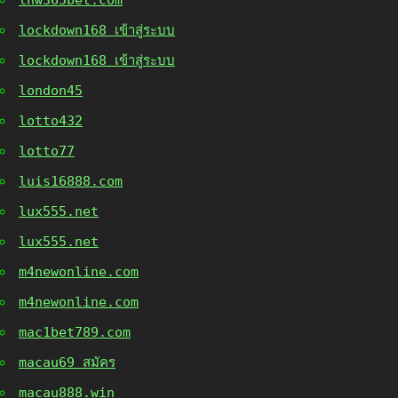
lnw365bet.com
lockdown168 เข้าสู่ระบบ
lockdown168 เข้าสู่ระบบ
london45
lotto432
lotto77
luis16888.com
lux555.net
lux555.net
m4newonline.com
m4newonline.com
mac1bet789.com
macau69 สมัคร
macau888.win