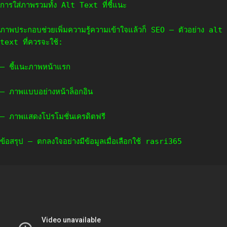
การใส่ภาพรวมทั้ง Alt Text ที่ชี้แนะ
ภาพประกอบช่วยเพิ่มความรู้ความเข้าใจแล้วก็ SEO — ตัวอย่าง alt
text ที่ควรจะใช้:
— ชี้แนะภาพหน้าแรก
— ภาพแบบอย่างหน้าล็อกอิน
— ภาพแสดงโปรโมชั่นเครดิตฟรี
ข้อสรุป — ตกลงใจอย่างมีข้อมูลเมื่อเลือกใช้ rasri365