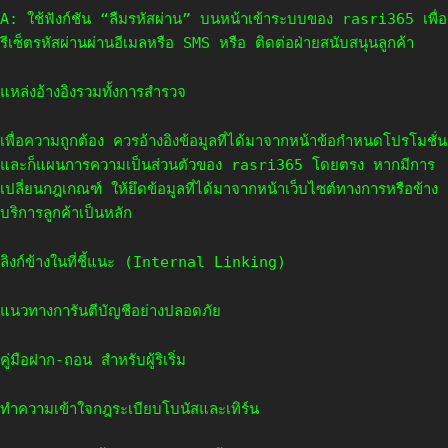
A: ใช้ฟังก์ชัน “ลืมรหัสผ่าน” บนหน้าเข้าระบบของ rasri365 เพื่อ
รีเซ็ตรหัสผ่านผ่านอีเมลหรือ SMS หรือ ติดต่อฝ่ายสนับสนุนลูกค้า
แหล่งอ้างอิงรวมทั้งการสำรวจ
เพื่อความถูกต้อง ควรอ้างอิงข้อมูลที่ได้มาจากหน้าข้อกำหนดโปรโมชั่น
และก็แผนการความเป็นส่วนตัวของ rasri365 โดยตรง หากมีการ
เปลี่ยนกฎเกณฑ์ ให้ยึดข้อมูลที่ได้มาจากหน้าเว็บไซต์ทางการหรือข้าง
บริการลูกค้าเป็นหลัก
ลิงก์ข้างในที่ชี้แนะ (Internal Linking)
แนวทางการันตีบัญชีอย่างปลอดภัย
คู่มือฝาก-ถอน สำหรับผู้ริเริ่ม
ทำความเข้าใจกฎระเบียบโบนัสและเทิร์น