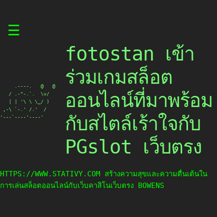
Skip
☰
to
content
fotostan เข้า
ร่วมเกมสล็อต
     .----.   @   @

ออนไลน์ที่มาพร้อม
   / .-"-.`.  \v/

   | | '\ \ \_/ )

 ,-\ `-.' /.'  /

กับสไตล์เร้าใจกับ
'---`----'----'
PGslot เว็บตรง
HTTPS://WWW.STATIVY.COM สร้างความสุขและความตื่นเต้นใน
การเล่นสล็อตออนไลน์กับเว็บคาสิโนเว็บตรง BOWENS