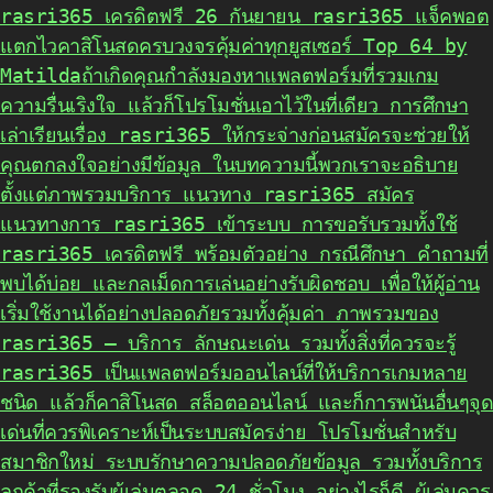
rasri365 เครดิตฟรี 26 กันยายน rasri365 แจ็คพอต
แตกไวคาสิโนสดครบวงจรคุ้มค่าทุกยูสเซอร์ Top 64 by
Matildaถ้าเกิดคุณกำลังมองหาแพลตฟอร์มที่รวมเกม
ความรื่นเริงใจ แล้วก็โปรโมชั่นเอาไว้ในที่เดียว การศึกษา
เล่าเรียนเรื่อง rasri365 ให้กระจ่างก่อนสมัครจะช่วยให้
คุณตกลงใจอย่างมีข้อมูล ในบทความนี้พวกเราจะอธิบาย
ตั้งแต่ภาพรวมบริการ แนวทาง rasri365 สมัคร
แนวทางการ rasri365 เข้าระบบ การขอรับรวมทั้งใช้
rasri365 เครดิตฟรี พร้อมตัวอย่าง กรณีศึกษา คำถามที่
พบได้บ่อย และกลเม็ดการเล่นอย่างรับผิดชอบ เพื่อให้ผู้อ่าน
เริ่มใช้งานได้อย่างปลอดภัยรวมทั้งคุ้มค่า ภาพรวมของ
rasri365 — บริการ ลักษณะเด่น รวมทั้งสิ่งที่ควรจะรู้
rasri365 เป็นแพลตฟอร์มออนไลน์ที่ให้บริการเกมหลาย
ชนิด แล้วก็คาสิโนสด สล็อตออนไลน์ และก็การพนันอื่นๆจุด
เด่นที่ควรพิเคราะห์เป็นระบบสมัครง่าย โปรโมชั่นสำหรับ
สมาชิกใหม่ ระบบรักษาความปลอดภัยข้อมูล รวมทั้งบริการ
ลูกค้าที่รองรับผู้เล่นตลอด 24 ชั่วโมง อย่างไรก็ดี ผู้เล่นควร