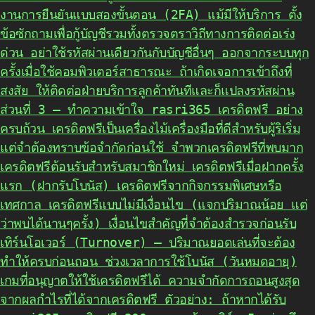
งานการยืนยันแบบสองขั้นตอน (2FA) แม้มีให้บริการ ตั้ง
ข้อซักถามเพื่อกู้บัญชีรวมทั้งตรวจตราวิถีทางการติดต่อเร่ง
ด่วน อย่าใช้รหัสผ่านเดียวกันกับบัญชีอื่นๆ ออกจากระบบทุก
ครั้งเมื่อใช้คอมพิวเตอร์สาธารณะ ถ้าเกิดเจอการเข้าถึงที่
สงสัย ให้ติดต่อฝ่ายบริการลูกค้าทันทีและก็แปลงรหัสผ่าน
ส่วนที่ 3 — ทำความเข้าใจ rasri365 เครดิตฟรี อย่าง
ครบถ้วน เครดิตฟรีเป็นเครื่องไม้เครื่องมือที่ดีสำหรับผู้ริเริ่ม
แต่จำต้องทราบข้อจำกัดก่อนใช้ จำพวกเครดิตฟรีที่พบมาก
เครดิตฟรีต้อนรับสำหรับสมาชิกใหม่ เครดิตฟรีเมื่อฝากครั้ง
แรก (ฝากรับโบนัส) เครดิตฟรีจากกิจกรรมพิเศษหรือ
เทศกาล เครดิตฟรีแบบไม่มีเงื่อนไข (แจกปริมาณน้อย แต่
ว่าพบได้นานๆครั้ง) เงื่อนไขสำคัญที่จำต้องสำรวจก่อนรับ
เทิร์นโอเวอร์ (Turnover) — ปริมาณยอดเล่นที่จะต้อง
ทำให้ครบก่อนถอน ช่วงเวลาการใช้โบนัส (วันหมดอายุ)
เกมที่อนุญาตให้ใช้เครดิตฟรีได้ ความจำกัดการถอนสูงสุด
จากผลกำไรที่ได้จากเครดิตฟรี ตัวอย่าง: ถ้าหากได้รับ