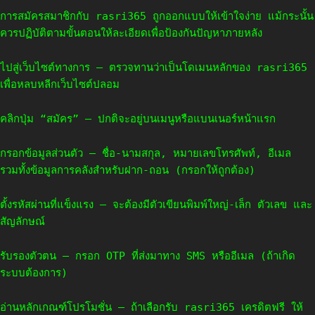
การสมัครสมาชิกกับ rasri365 ถูกออกแบบให้เข้าใจง่าย แม้กระนั้น
ควรปฏิบัติตามขั้นตอนให้ละเอียดเพื่อป้องกันปัญหาภายหลัง
ไปสู่เว็บไซต์ทางการ — ตรวจทานว่าเป็นโดเมนหลักของ rasri365
เพื่อหลบหลีกเว็บไซต์ปลอม
คลิกปุ่ม “สมัคร” — ปกติจะอยู่บนเมนูหรือแบนเนอร์หน้าแรก
กรอกข้อมูลส่วนตัว — ชื่อ-นามสกุล, หมายเลขโทรศัพท์, อีเมล
รวมทั้งข้อมูลการคลังสำหรับฝาก-ถอน (กรอกให้ถูกต้อง)
ตั้งรหัสผ่านที่แข็งแรง — จะต้องมีตัวเขียนพิมพ์ใหญ่-เล็ก ตัวเลข และ
สัญลักษณ์
รับรองตัวตน — กรอก OTP ที่ส่งมาทาง SMS หรืออีเมล (ถ้าเกิด
ระบบต้องการ)
อ่านหลักเกณฑ์โปรโมชั่น — ถ้าเลือกรับ rasri365 เครดิตฟรี ให้