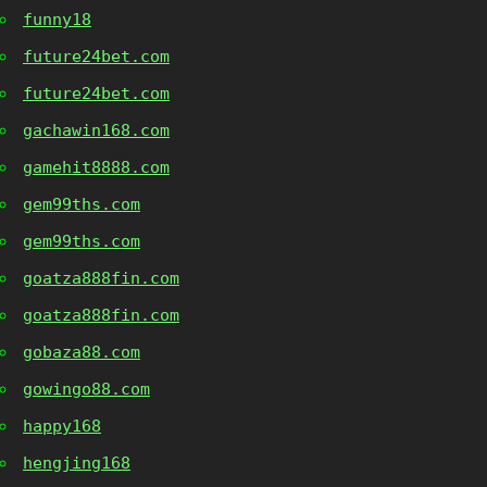
funny18
future24bet.com
future24bet.com
gachawin168.com
gamehit8888.com
gem99ths.com
gem99ths.com
goatza888fin.com
goatza888fin.com
gobaza88.com
gowingo88.com
happy168
hengjing168