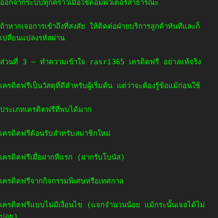
ออกจากระบบทุกคราวเมื่อใช้คอมพิวเตอร์สาธารณะ
ถ้าหากเจอการเข้าถึงที่สงสัย ให้ติดต่อฝ่ายบริการลูกค้าทันทีและก็
เปลี่ยนแปลงรหัสผ่าน
ส่วนที่ 3 — ทำความเข้าใจ rasri365 เครดิตฟรี อย่างแท้จริง
เครดิตฟรีเป็นวัสดุที่ดีสำหรับผู้เริ่มต้น แต่ว่าจะต้องรู้ข้อแม้ก่อนใช้
ประเภทเครดิตฟรีที่พบได้มาก
เครดิตฟรีต้อนรับสำหรับสมาชิกใหม่
เครดิตฟรีเมื่อฝากทีแรก (ฝากรับโบนัส)
เครดิตฟรีจากกิจกรรมพิเศษหรือเทศกาล
เครดิตฟรีแบบไม่มีเงื่อนไข (แจกจำนวนน้อย แม้กระนั้นเจอได้ไม่
บ่อย)