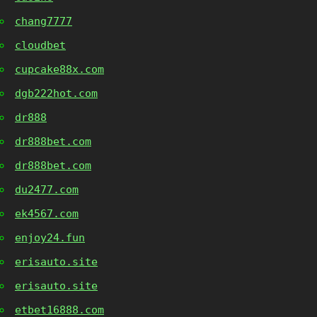
chang7777
cloudbet
cupcake88x.com
dgb222hot.com
dr888
dr888bet.com
dr888bet.com
du2477.com
ek4567.com
enjoy24.fun
erisauto.site
erisauto.site
etbet16888.com