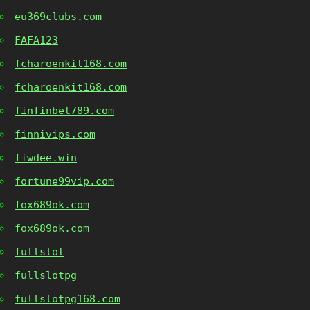
eu369clubs.com
FAFA123
fcharoenkit168.com
fcharoenkit168.com
finfinbet789.com
finnivips.com
fiwdee.win
fortune99vip.com
fox689ok.com
fox689ok.com
fullslot
fullslotpg
fullslotpg168.com