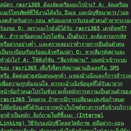
สมัคร rasri365 ต้องจัดเตรียมอะไรบ้าง? A: จัดเตรียม
เบอร์โทรศัพท์ที่ใช้งานได้จริง อีเมล และบัญชีธนาคาร/วอล
เลตสำหรับฝาก-ถอน พร้อมเอกสารรับรองตัวตนถ้าหากระบบ
ร้องขอ Q: เพราะอะไรยังมิได้รับ rasri365 เครดิตฟรี?
A: สำรวจข้อตกลงโปรโมชั่น เป็นต้นว่า จะต้องกรอกรหัส
หรือฝากอย่างต่ำ และตรวจสอบว่าทำรายการยืนยันตัวตน
เป็นระเบียบเรียบร้อยแล้วหรือเปล่า Q: หากลืมรหัสผ่านจะ
ทำยังไง? A: ใช้ฟังก์ชัน “ลืมรหัสผ่าน” บนหน้าเข้าระบบ
ของ rasri365 เพื่อรีเซ็ตรหัสผ่านผ่านอีเมลหรือ SMS
หรือ ติดต่อฝ่ายสนับสนุนลูกค้า แหล่งอ้างอิงและก็การสำรวจ
เพื่อความถูกต้องแน่ใจ ควรจะอ้างอิงข้อมูลที่ได้รับมาจาก
หน้าข้อกำหนดโปรโมชั่นรวมทั้งหลักการความเป็นส่วนตัวของ
rasri365 โดยตรง ถ้าหากมีการเปลี่ยนแปลงข้อกำหนด
ให้ยึดข้อมูลที่ได้รับมาจากหน้าเว็บไซต์ทางการหรือข้างบริการ
ลูกค้าเป็นหลัก ลิงก์ภายในที่ชี้แนะ (Internal
Linking) วิธีรับรองบัญชีโดยสวัสดิภาพ คู่มือฝาก-ถอน
สำหรับคนเริ่มต้น ทำความเข้าใจข้อกำหนดโบนัสและก็เทิร์น