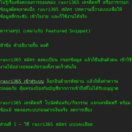
ไม่รู้เรื่องข้อตกลงการถอนของ rasri365 เครดิตฟรี หรือการกรอก
ข้อมูลผิดพลาดเมื่อ rasri365 สมัคร บทความนี้วางแบบเพื่อให้
ข้อมูลที่กระชับ เข้าใจง่าย และก็ใช้งานได้จริง
ตารางสรุป (เหมาะกับ Featured Snippet)
หัวข้อ คำอธิบายสั้น ผลดี
rasri365 สมัคร ลงทะเบียน กรอกข้อมูล แล้วก็ยืนยันตัวตน เข้าใช้
งานได้อย่างปลอดภัยรวมทั้งรวดเร็วทันใจ
rasri365 เข้าสู่ระบบ
ล็อกอินด้วยรหัสผ่าน แล้วก็ตั้งค่าความ
ปลอดภัย คุ้มครองป้องกันบัญชีจากการเข้าถึงที่ไม่ได้รับอนุญาต
rasri365 เครดิตฟรี โบนัสต้อนรับ/กิจกรรม แจกเครดิตฟรี พร้อม
ข้อแม้ ทดลองระบบก่อนฝากเงินจริง ลดการเสี่ยง
ส่วนที่ 1 — วิธี rasri365 สมัคร แบบละเอียด