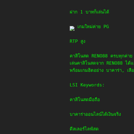
ฝาก 1 บาทก็เล่นได้
เกมใหม่ค่าย PG
RTP สูง
คาสิโนสด RENO88 ครบทุกค่าย
เล่นคาสิโนสดจาก RENO88 ได้
พร้อมเกมฮิตอย่าง บาคาร่า, เสื
LSI Keywords:
คาสิโนสดมือถือ
บาคาร่าออนไลน์ได้เงินจริง
ดีลเลอร์ไลฟ์สด