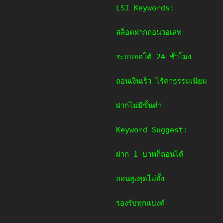
LSI Keywords:
สล็อตฝากถอนวอเลท
ระบบออโต้ 24 ชั่วโมง
ถอนเงินเร็ว ไร้ค่าธรรมเนียม
ฝากไม่มีขั้นต่ำ
Keyword Suggest:
ฝาก 1 บาทก็ถอนได้
ถอนสูงสุดไม่ยั้ง
รองรับทุกแบงค์