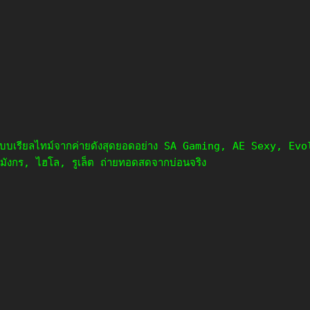
แบบเรียลไทม์จากค่ายดังสุดยอดอย่าง SA Gaming, AE Sexy, E
อมังกร, ไฮโล, รูเล็ต ถ่ายทอดสดจากบ่อนจริง