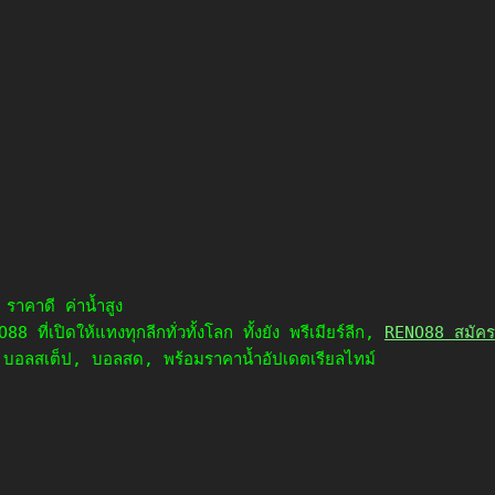
ราคาดี ค่าน้ำสูง
ที่เปิดให้แทงทุกลีกทั่วทั้งโลก ทั้งยัง พรีเมียร์ลีก,
RENO88 สมัคร
, บอลสเต็ป, บอลสด, พร้อมราคาน้ำอัปเดตเรียลไทม์