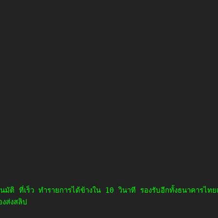
ัติ ที่เร็ว ทำรายการได้ข้างใน 10 วินาที รองรับอีกทั้งธนาคาร
องส่งสลิป