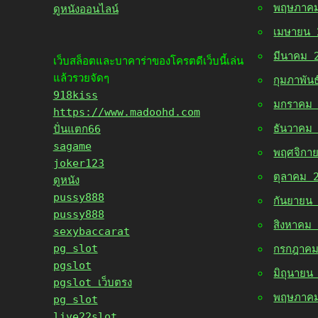
พฤษภาค
ดูหนังออนไลน์
เมษายน 
มีนาคม 
เว็บสล็อตและบาคาร่าของโครตดีเว็บนี้เล่น
แล้วรวยจัดๆ
กุมภาพัน
918kiss
มกราคม
https://www.madoohd.com
ธันวาคม
ปั่นแตก66
sagame
พฤศจิกา
joker123
ตุลาคม 
ดูหนัง
pussy888
กันยายน
pussy888
สิงหาคม
sexybaccarat
pg slot
กรกฎาค
pgslot
มิถุนายน
pgslot เว็บตรง
พฤษภาค
pg slot
live22slot