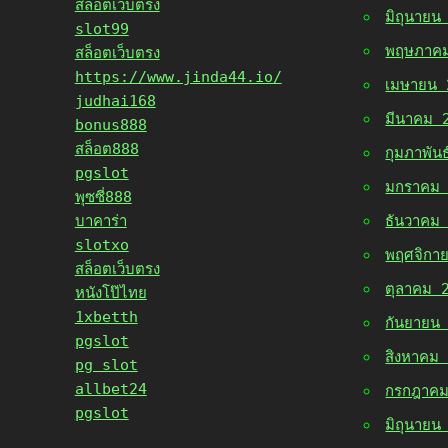
สล็อตเว็บตรง
มิถุนายน
slot99
พฤษภาค
สล็อตเว็บตรง
https://www.jinda44.io/
เมษายน 
judhai168
มีนาคม 
bonus888
สล็อต888
กุมภาพัน
pgslot
มกราคม
พุซซี่888
บาคาร่า
ธันวาคม
slotxo
พฤศจิกา
สล็อตเว็บตรง
ตุลาคม 
หนังโป๊ไทย
1xbetth
กันยายน
pgslot
สิงหาคม
pg slot
allbet24
กรกฎาค
pgslot
มิถุนายน