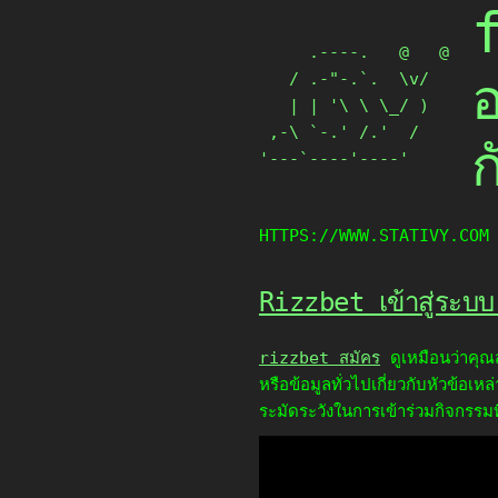
Skip
to
     .----.   @   @

content
อ
   / .-"-.`.  \v/

   | | '\ \ \_/ )

 ,-\ `-.' /.'  /

'---`----'----'
HTTPS://WWW.STATIVY.COM สร้
Rizzbet เข้าสู่ระ
rizzbet สมัคร
ดูเหมือนว่าคุณ
หรือข้อมูลทั่วไปเกี่ยวกับหัวข้อเหล่
ระมัดระวังในการเข้าร่วมกิจกรร