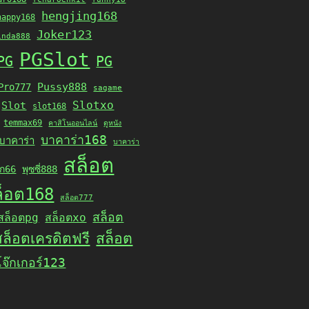
hengjing168
happy168
Joker123
inda888
PGSlot
PG
PG
Pussy888
Pro777
sagame
Slotxo
Slot
slot168
temmax69
คาสิโนออนไลน์
ดูหนัง
บาคาร่า168
บาคาร่า
บาคาร่า
สล็อต
ตก66
พุซซี่888
ล็อต168
สล็อต777
สล็อต
สล็อตpg
สล็อตxo
สล็อต
สล็อตเครดิตฟรี
โจ๊กเกอร์123