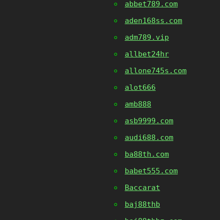
abbet789.com
aden168ss.com
adm789.vip
allbet24hr
allone745s.com
alot666
amb888
asb9999.com
audi688.com
ba88th.com
babet555.com
Baccarat
baj88thb