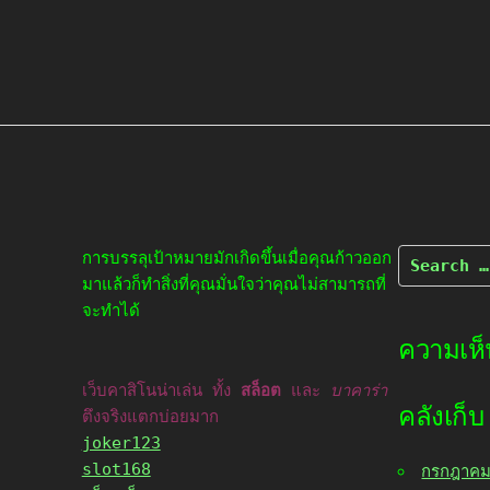
Search
การบรรลุเป้าหมายมักเกิดขึ้นเมื่อคุณก้าวออก
for:
มาแล้วก็ทำสิ่งที่คุณมั่นใจว่าคุณไม่สามารถที่
จะทำได้
ความเห็
เว็บคาสิโนน่าเล่น ทั้ง
สล็อต
และ
บาคาร่า
คลังเก็บ
ตึงจริงแตกบ่อยมาก
joker123
slot168
กรกฎาค