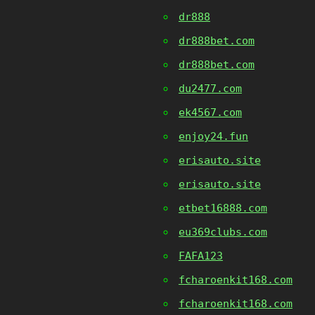
dr888
dr888bet.com
dr888bet.com
du2477.com
ek4567.com
enjoy24.fun
erisauto.site
erisauto.site
etbet16888.com
eu369clubs.com
FAFA123
fcharoenkit168.com
fcharoenkit168.com