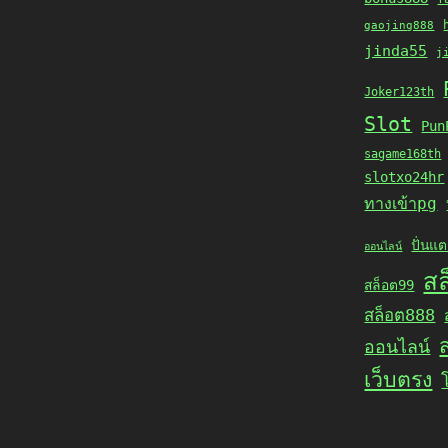
gaojing888
jinda55
j
Joker123th
Slot
Pun
sagame168th
slotxo24hr
ทางเข้าpg
ปั่นแ
ออนไลน์
ส
สล็อต99
สล็อต888
ออนไลน์
เว็บตรง