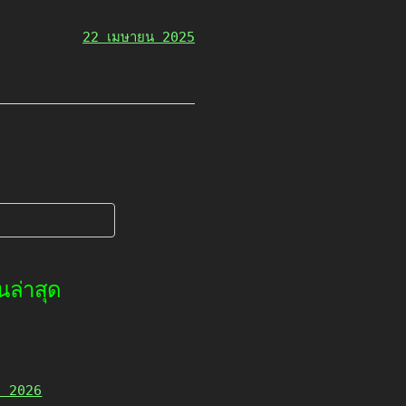
22 เมษายน 2025
นล่าสุด
ม 2026