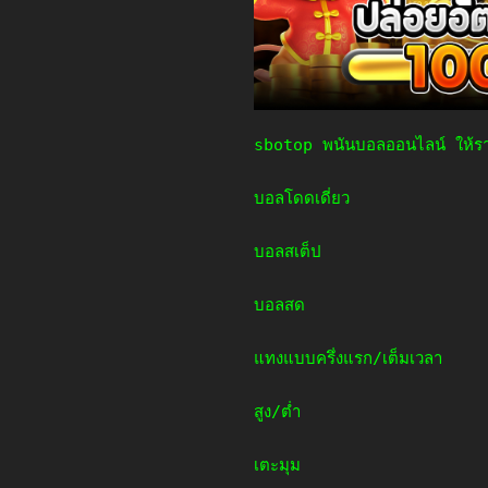
sbotop พนันบอลออนไลน์ ให้ราค
บอลโดดเดี่ยว
บอลสเต็ป
บอลสด
แทงแบบครึ่งแรก/เต็มเวลา
สูง/ต่ำ
เตะมุม