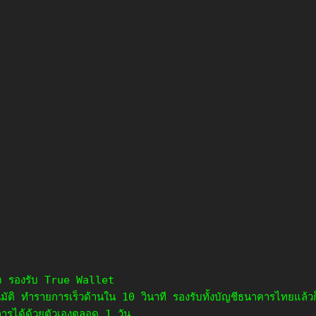
ใจ รองรับ True Wallet
ติ ทำรายการเร็วด้านใน 10 วินาที รองรับทั้งบัญชีธนาคารไทยแล้
ารได้ด้วยตัวเองตลอด 1 วัน