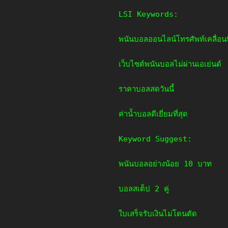
LSI Keywords:
พนันบอลออนไลน์โทรศัพท์เคลื่อนที
เว็บไซต์พนันบอลไม่ผ่านเอเย่นต์
ราคาบอลสดวันนี้
ค่าน้ำบอลดีเยี่ยมที่สุด
Keyword Suggest:
พนันบอลอย่างน้อย 10 บาท
บอลสเต็ป 2 คู่
ใบเสร็จรับเงินไม่โดนตัด