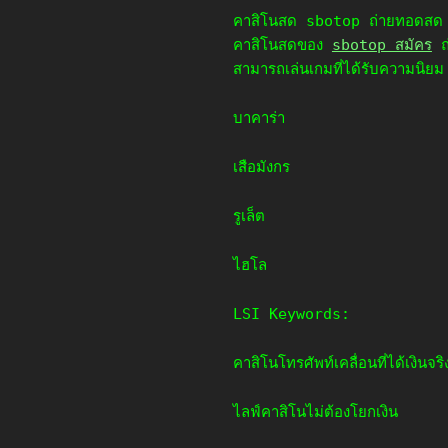
คาสิโนสด sbotop ถ่ายทอดสด 
คาสิโนสดของ
sbotop สมัคร
ถ่
สามารถเล่นเกมที่ได้รับความนิยม
บาคาร่า
เสือมังกร
รูเล็ต
ไฮโล
LSI Keywords:
คาสิโนโทรศัพท์เคลื่อนที่ได้เงินจริ
ไลฟ์คาสิโนไม่ต้องโยกเงิน