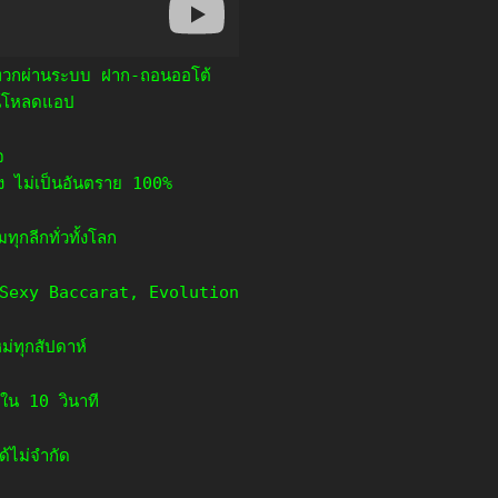
ุกจำพวกผ่านระบบ ฝาก-ถอนออโต้
วน์โหลดแอป
จ
นคง ไม่เป็นอันตราย 100%
กลีกทั่วทั้งโลก
, Sexy Baccarat, Evolution
่ทุกสัปดาห์
ใน 10 วินาที
้ไม่จำกัด