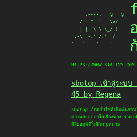
Skip
to
     .----.   @   @

content
อ
   / .-"-.`.  \v/

   | | '\ \ \_/ )

 ,-\ `-.' /.'  /

'---`----'----'
HTTPS://WWW.STATIVY.COM สร้
sbotop เข้าสู่ระบ
45 by Regena
sbotop เป็นเว็บไซต์เดิมพันออน
ความสะดุดตาในเรื่องของ ราคาน้ำ
มีใบอนุมัติไม่ผิดกฎหมาย