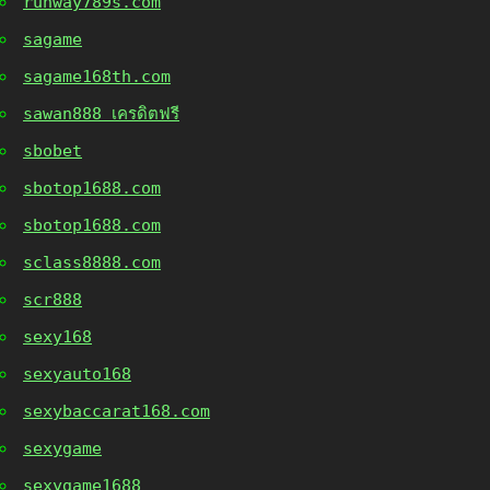
runway789s.com
sagame
sagame168th.com
sawan888 เครดิตฟรี
sbobet
sbotop1688.com
sbotop1688.com
sclass8888.com
scr888
sexy168
sexyauto168
sexybaccarat168.com
sexygame
sexygame1688