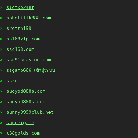
slotxo24hr
spbetflik888.com
sretthi99
ss168vip.com
ssc168.com
ssc915casino.com
ssgame666 เข้าสู่ระบบ
ssru
sudyod888s.com
sudyod888s.com
sunny9999club.net
suppergame
t88golds.com