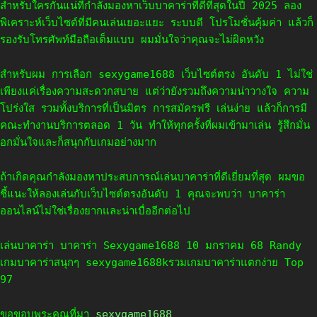
สำหรับใครกันแน่ที่กำลังมองหาเว็บบาคาร่าที่ดีที่สุดในปี 2025 ลอง
พิเคราะห์เว็บไซต์ที่มีคนเล่นเยอะแยะ ระบบดี โปรโมชั่นคุ้มค่า แล้วก็
รองรับโทรศัพท์มือถือเต็มแบบ ผมมั่นใจว่าคุณจะไม่ผิดหวัง
สำหรับผม การเลือก sexygame1688 เว็บไซต์ตรง อันดับ 1 ไม่ใช่
เพียงแค่เรื่องความสะดวกสบาย แต่ว่ายังรวมถึงความน่าวางใจ ความ
โปร่งใส รวมทั้งบริการที่เป็นมิตร การสมัครฟรี เล่นง่าย แล้วก็การมี
คณะทำงานบริการตลอด 1 วัน ทำให้ทุกครั้งที่ผมเข้ามาเล่น รู้สึกมั่น
อกมั่นใจและก็สนุกกับเกมอย่างมาก
ถ้าเกิดคุณกำลังมองหาประสบการณ์เล่นบาคาร่าที่ดีเยี่ยมที่สุด ผมขอ
ชี้แนะให้ลองเล่นกับเว็บไซต์ตรงอันดับ 1 คุณจะพบว่า บาคาร่า
ออนไลน์ไม่ใช่เรื่องยากและน่าเบื่ออีกต่อไป
เล่นบาคาร่า บาคาร่า Sexygame1688 10 มกราคม 68 Randy
เกมบาคาร่าสนุกๆ sexygame1688kรวมเกมบาคาร่าแตกง่าย Top
97
ขอขอบพระคุณที่มา
sexygame1688