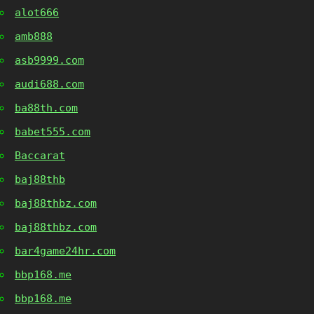
alot666
amb888
asb9999.com
audi688.com
ba88th.com
babet555.com
Baccarat
baj88thb
baj88thbz.com
baj88thbz.com
bar4game24hr.com
bbp168.me
bbp168.me