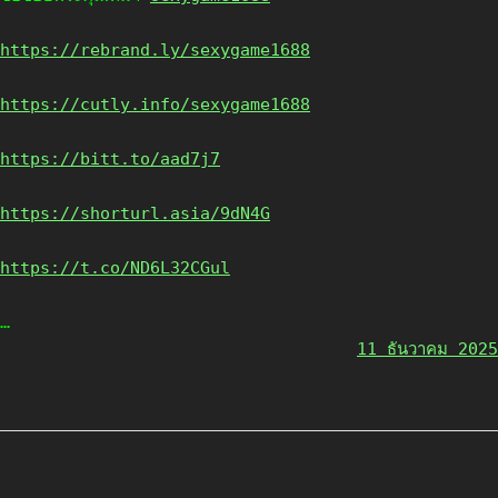
https://rebrand.ly/sexygame1688
https://cutly.info/sexygame1688
https://bitt.to/aad7j7
https://shorturl.asia/9dN4G
https://t.co/ND6L32CGul
…
11 ธันวาคม 2025