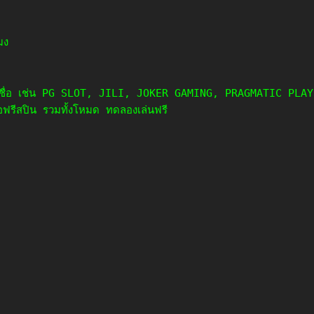
มง
ีชื่อ เช่น PG SLOT, JILI, JOKER GAMING, PRAGMATIC PLAY,
้อฟรีสปิน รวมทั้งโหมด ทดลองเล่นฟรี