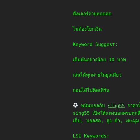
ดีลเลอร์ถ่ายทอดสด
ไม่ต้องโยกเงิน
Keyword Suggest:
เดิมพันอย่างน้อย 10 บาท
เล่นได้ทุกค่ายในยูสเดียว
ถอนได้ไม่ติดเทิร์น
พนันบอลกับ
sing55
ราคาน้ำ
sing55 เปิดให้แทงบอลครบทุกลีก
เต็ป, บอลสด, สูง-ต่ำ, เตะมุม
LSI Keywords: