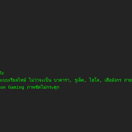
ัง
บบเรียลไทม์ ไม่ว่าจะเป็น บาคาร่า, รูเล็ต, ไฮโล, เสือมังกร ถ่
n Gaming ภาพชัดไม่กระตุก