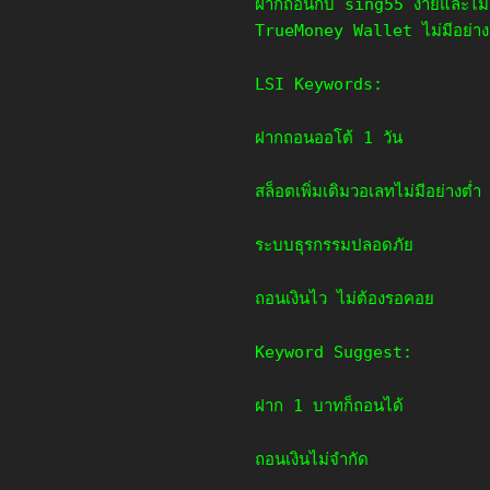
ฝากถอนกับ sing55 ง่ายและไม่มี
TrueMoney Wallet ไม่มีอย่าง
LSI Keywords:
ฝากถอนออโต้ 1 วัน
สล็อตเพิ่มเติมวอเลทไม่มีอย่างต่ำ
ระบบธุรกรรมปลอดภัย
ถอนเงินไว ไม่ต้องรอคอย
Keyword Suggest:
ฝาก 1 บาทก็ถอนได้
ถอนเงินไม่จำกัด