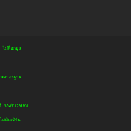
 ไม่ล็อกยูส
่อนมาตรฐาน
ี รองรับวอเลท
ม่ติดเทิร์น