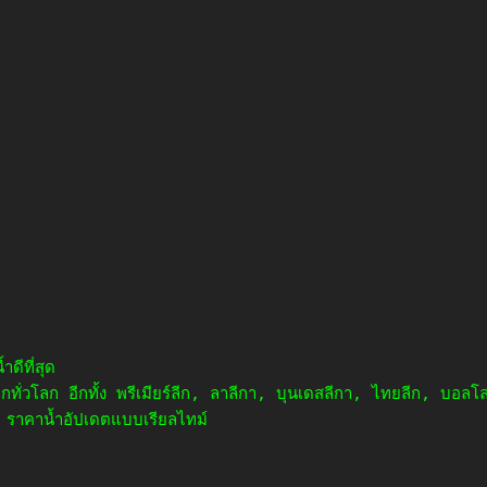
ดีที่สุด
ทั่วโลก อีกทั้ง พรีเมียร์ลีก, ลาลีกา, บุนเดสลีกา, ไทยลีก, บอลโ
 ราคาน้ำอัปเดตแบบเรียลไทม์