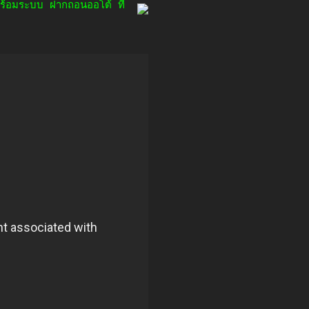
พร้อมระบบ ฝากถอนออโต้ ที่