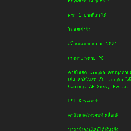
Keyword Suggest:
ฝาก 1 บาทก็เล่นได้
โบนัสเข้ารัว
สล็อตแตกบ่อยมาก 2024
เกมมาแรงค่าย PG
คาสิโนสด sing55 ครบทุกค่ายด
เล่น คาสิโนสด กับ sing55 ได้แ
Gaming, AE Sexy, Evolutio
LSI Keywords:
คาสิโนสดโทรศัพท์เคลื่อนที่
บาคาร่าออนไลน์ได้เงินจริง