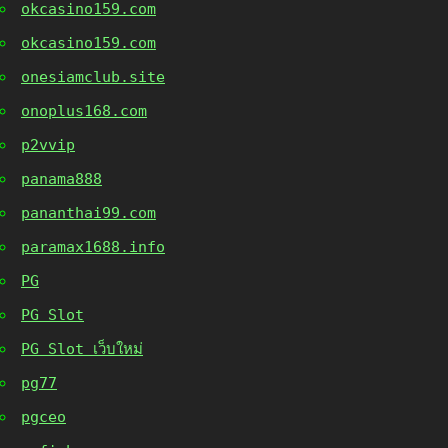
okcasino159.com
okcasino159.com
onesiamclub.site
onoplus168.com
p2vvip
panama888
pananthai99.com
paramax1688.info
PG
PG Slot
PG Slot เว็บใหม่
pg77
pgceo