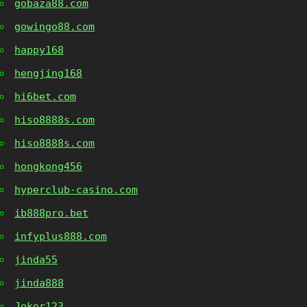
gobaza88.com
gowingo88.com
happy168
hengjing168
hi6bet.com
hiso8888s.com
hiso8888s.com
hongkong456
hyperclub-casino.com
ib888pro.bet
infyplus888.com
jinda55
jinda888
Joker123