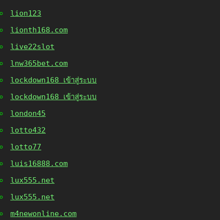
lion123
lionth168.com
live22slot
lnw365bet.com
lockdown168 เข้าสู่ระบบ
lockdown168 เข้าสู่ระบบ
london45
lotto432
lotto77
luis16888.com
lux555.net
lux555.net
m4newonline.com