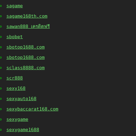
sagame
sagame168th.com
sawan888 เครดิตฟรี
sbobet
sbotop1688.com
sbotop1688.com
sclass8888.com
scr888
sexy168
sexyauto168
sexybaccarat168.com
sexygame
sexygame1688