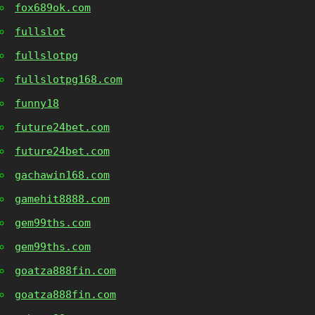
fox689ok.com
fullslot
fullslotpg
fullslotpg168.com
funny18
future24bet.com
future24bet.com
gachawin168.com
gamehit8888.com
gem99ths.com
gem99ths.com
goatza888fin.com
goatza888fin.com