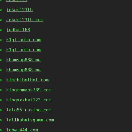
joker123th
Joker123th.com
judhai168
k1gt-auto.com
k1gt-auto.com
khumsup888.me
khumsup888.me
kimchibetbet.com
kingromans789.com
kingxxxbet123.com
lala55-casino.com
lalikabetsgame.com
lcbet444.com