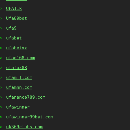
UFA11k
Ufa89bet
ufa9
ufabet
ufabetxx
ufad168.com
ufafox88
ufam11.com
ufamnn.com
ufanance789.com
ufawinner
ufawinner99bet.com
uk369clubs.com