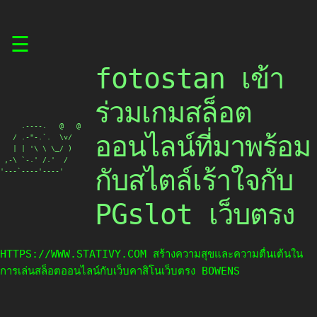
Skip
☰
to
content
fotostan เข้า
ร่วมเกมสล็อต
     .----.   @   @

ออนไลน์ที่มาพร้อม
   / .-"-.`.  \v/

   | | '\ \ \_/ )

 ,-\ `-.' /.'  /

กับสไตล์เร้าใจกับ
'---`----'----'
PGslot เว็บตรง
HTTPS://WWW.STATIVY.COM สร้างความสุขและความตื่นเต้นใน
การเล่นสล็อตออนไลน์กับเว็บคาสิโนเว็บตรง BOWENS