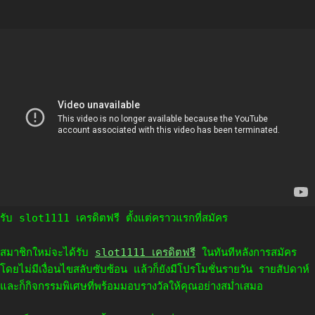
รับ slot1111 เครดิตฟรี ตั้งแต่คราวแรกที่สมัคร
สมาชิกใหม่จะได้รับ
slot1111 เครดิตฟรี
ในทันทีหลังการสมัคร
โดยไม่มีเงื่อนไขสลับซับซ้อน แล้วก็ยังมีโปรโมชั่นรายวัน รายสัปดาห์
และก็กิจกรรมพิเศษที่พร้อมมอบรางวัลให้คุณอย่างสม่ำเสมอ