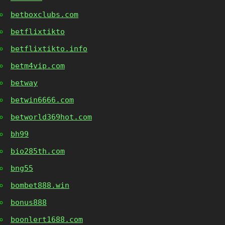
betboxclubs.com
betflixtikto
betflixtikto.info
betm4vip.com
betway
betwin6666.com
betworld369hot.com
bh99
bio285th.com
bng55
bombet888.win
bonus888
boonlert1688.com