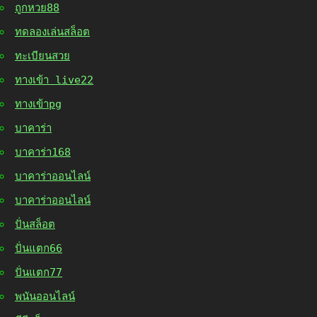
ถูกหวย88
ทดลองเล่นสล็อต
ทะเบียนสวย
ทางเข้า live22
ทางเข้าpg
บาคาร่า
บาคาร่า168
บาคาร่าออนไลน์
บาคาร่าออนไลน์
ปั่นสล็อต
ปั่นแตก66
ปั่นแตก77
พนันออนไลน์