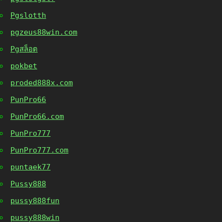
Pgslotth
pgzeus88win.com
Pgสล็อต
pokbet
proded888x.com
PunPro66
PunPro66.com
PunPro777
PunPro777.com
puntaek77
Pussy888
pussy888fun
pussy888win