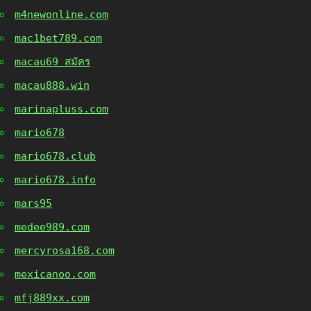
m4newonline.com
mac1bet789.com
macau69 สมัคร
macau888.win
marinapluss.com
mario678
mario678.club
mario678.info
mars95
medee989.com
mercyrosa168.com
mexicanoo.com
mfj889xx.com