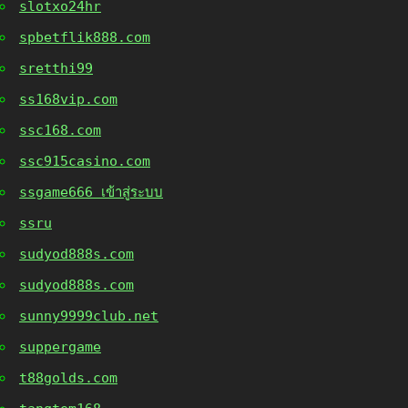
slotxo24hr
spbetflik888.com
sretthi99
ss168vip.com
ssc168.com
ssc915casino.com
ssgame666 เข้าสู่ระบบ
ssru
sudyod888s.com
sudyod888s.com
sunny9999club.net
suppergame
t88golds.com