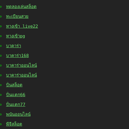
ทดลองเล่นสล็อต
ทะเบียนสวย
ทางเข้า live22
ทางเข้าpg
บาคาร่า
บาคาร่า168
บาคาร่าออนไลน์
บาคาร่าออนไลน์
ปั่นสล็อต
ปั่นแตก66
ปั่นแตก77
พนันออนไลน์
พีจีสล็อต