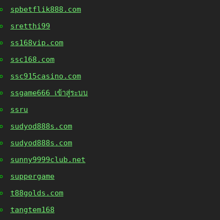
spbetflik888.com
sretthi99
ss168vip.com
ssc168.com
ssc915casino.com
ssgame666 เข้าสู่ระบบ
ssru
sudyod888s.com
sudyod888s.com
sunny9999club.net
suppergame
t88golds.com
tangtem168