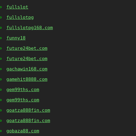
fullslot
fullslotpg
fullslotpg168.com
funny18
future24bet.com
future24bet.com
gachawin168.com
gamehit8888.com
gem99ths.com
gem99ths.com
goatza888fin.com
goatza888fin.com
gobaza88.com