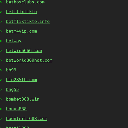
betboxclubs.com
betflixtikto
betflixtikto.info
betm4vip.com
betway
betwin6666.com
betworld369hot.com
bh99
bio285th.com
bng55
bombet888.win
bonus888
boonlert1688.com