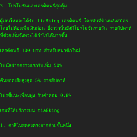
3. โปรโมชั่นและเครดิตฟรีสุดคุ้ม
ผู้เล่นใหม่จะได้รับ tia8king เครดิตฟรี โดยทันทีข้างหลังสมัคร
โดยไม่ต้องเพิ่มเงินก่อน ยิ่งกว่านั้นยังมีโปรโมชั่นรายวัน รายสัปดาห์
ที่ช่วยเพิ่มจังหวะได้กำไรได้มากขึ้น
เครดิตฟรี 100 บาท สำหรับสมาชิกใหม่
โบนัสฝากคราวแรกรับเพิ่ม 50%
คืนยอดเสียสูงสุด 5% รายสัปดาห์
โปรชี้แนะเพื่อนฝูง รับค่าคอม 0.8%
เกมที่ให้บริการบน tia8king
1. คาสิโนสดส่งตรงจากค่ายชั้นหนึ่ง