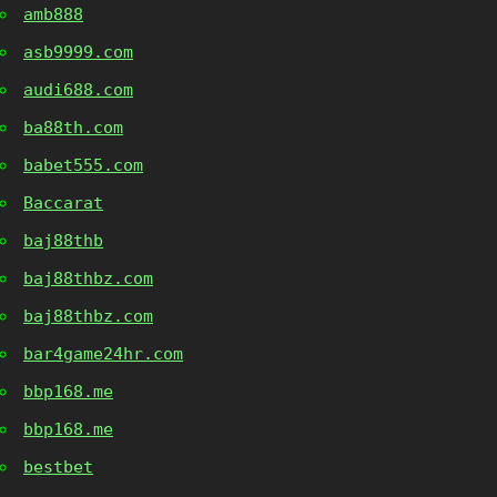
amb888
asb9999.com
audi688.com
ba88th.com
babet555.com
Baccarat
baj88thb
baj88thbz.com
baj88thbz.com
bar4game24hr.com
bbp168.me
bbp168.me
bestbet