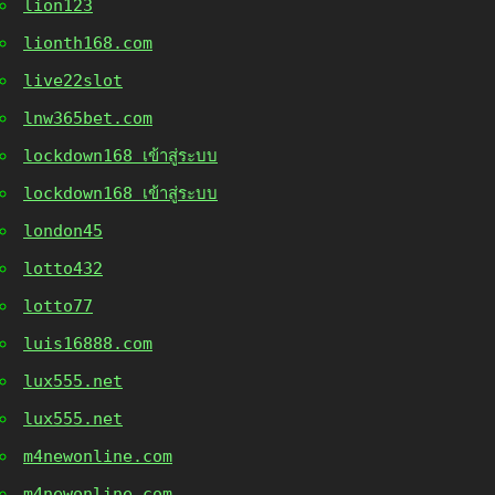
lion123
lionth168.com
live22slot
lnw365bet.com
lockdown168 เข้าสู่ระบบ
lockdown168 เข้าสู่ระบบ
london45
lotto432
lotto77
luis16888.com
lux555.net
lux555.net
m4newonline.com
m4newonline.com