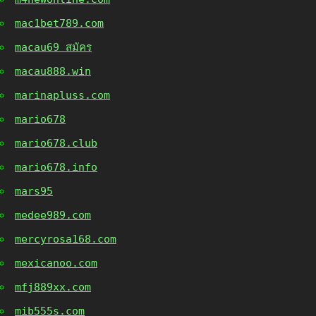
mac1bet789.com
macau69 สมัคร
macau888.win
marinapluss.com
mario678
mario678.club
mario678.info
mars95
medee989.com
mercyrosa168.com
mexicanoo.com
mfj889xx.com
mib555s.com