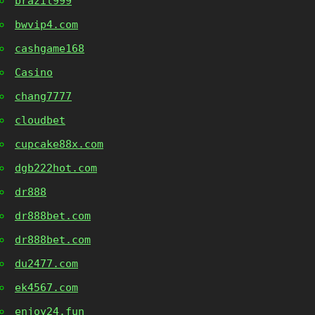
brazil999
bwvip4.com
cashgame168
Casino
chang7777
cloudbet
cupcake88x.com
dgb222hot.com
dr888
dr888bet.com
dr888bet.com
du2477.com
ek4567.com
enjoy24.fun