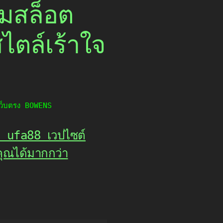
มสล็อต
ไตล์เร้าใจ
เว็บตรง BOWENS
5 ufa88 เวปไซต์
คุณได้มากกว่า