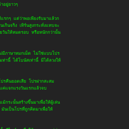
้าอยู่ยาวๆ
ทีแรกๆ แต่ว่าพอเพียงรับมาแล้วก
นเกินจริง เทิร์นสูงกระทั่งแทบจะ
ลายวันให้หมดรอบ หรือหนักกว่านั้น
้ง ไม่มีภาษาหมกเม็ด ไม่ใช่แบบโปร
านี้ ได้โบนัสเท่านี้ มิได้ลวงให้
น โปรคืนยอดเสีย โปรฝากสะสม
่ใช่แค่แจกแรงวันแรกแล้วจบ
กระนั้นสร้างขึ้นมาเพื่อให้ผู้เล่น
นเป็นโปรที่ถูกคิดมาเพื่อให้