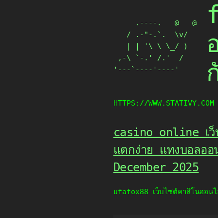
Skip
to
     .----.   @   @

content
อ
   / .-"-.`.  \v/

   | | '\ \ \_/ )

 ,-\ `-.' /.'  /

'---`----'----'
HTTPS://WWW.STATIVY.COM สร้
casino online เว็
แตกง่าย แทงบอลออนไล
December 2025
ufafox88 เว็บไซต์คาสิโนออนไลน์ที