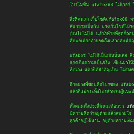
โปรโมชั่น ufafox88 ไม่เวอร์ ไม่ล
สิ่งที่คนเล่นเว็บไซต์ufafox88 
ลับกลายเป็นกับ บางเว็บไซต์โปรดู
เป็นไปไม่ได้ แล้วก็ท้ายที่สุดก็
คือพอเพียงทำยอดถึงแล้วกลับมีปัญ
ufabet ไม่ได้เป็นเช่นนั้นเลย สิ่
แรงเกินความเป็นจริง เขียนมาให้มอ
คิดเอง แล้วก็ที่สำคัญเป็น ไม่บังค
อีกอย่างที่ชอบคือโปรของ ufab
แล้วก็แม้กระทั้งโปรสำหรับผู้แนะน
ทั้งหมดทั้งปวงนี้มันสะท้อนว่า
uf
มีความคิดว่าอยู่ด้วยแล้วสบายใจ 
ลูกค้าอยู่ได้นาน อยู่ด้วยความเต็